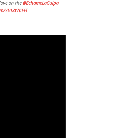
love on the
#EchameLaCulpa
om/YE1Zt7CFFl