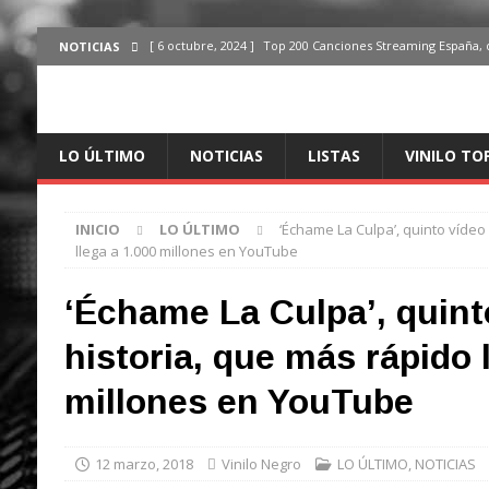
[ 6 octubre, 2024 ]
Top 200 Canciones Streaming España, 
NOTICIAS
[ 4 octubre, 2024 ]
Top 200 Artistas streaming en España,
[ 3 octubre, 2024 ]
Top 100 Artistas Españoles Streaming 
LO ÚLTIMO
NOTICIAS
LISTAS
VINILO TO
ÚLTIMO
[ 2 octubre, 2024 ]
Top 100 Artistas Internacionales Stre
INICIO
LO ÚLTIMO
‘Échame La Culpa’, quinto vídeo
ÚLTIMO
llega a 1.000 millones en YouTube
[ 6 octubre, 2024 ]
Top 200 Canciones España, del 30 de d
‘Échame La Culpa’, quint
historia, que más rápido 
millones en YouTube
12 marzo, 2018
Vinilo Negro
LO ÚLTIMO
,
NOTICIAS