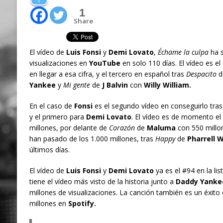
1
1
Share
El vídeo de
Luis Fonsi
y
Demi Lovato
,
Échame la culpa
ha s
visualizaciones en
YouTube
en solo 110 días. El vídeo es el
en llegar a esa cifra, y el tercero en español tras
Despacito
d
Yankee
y
Mi gente
de
J Balvin
con
Willy William.
En el caso de
Fonsi
es el segundo vídeo en conseguirlo tra
y el primero para
Demi Lovato
. El vídeo es de momento el
millones, por delante de
Corazón
de
Maluma
con 550 millon
han pasado de los 1.000 millones, tras
Happy
de
Pharrell W
últimos días.
El vídeo de
Luis Fonsi
y
Demi Lovato
ya es el #94 en la li
tiene el vídeo más visto de la historia junto a
Daddy Yanke
millones de visualizaciones. La canción también es un éxit
millones en
Spotify.