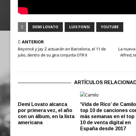
DEMI LOVATO
LUIS FONSI
YOUTUBE
ANTERIOR
Beyoncé y Jay Z actuarán en Barcelona, el 11 de
La nueva 
julio, dentro de su gira conjunta OTR II
Alfred, t
ARTÍCULOS RELACIONA
Demi Lovato alcanza
‘Vida de Rico’ de Camilo
por primera vez, el año
top 10 de canciones co
con un álbum, en la lista
más semanas en el top
americana
10 de venta digital en
España desde 2017