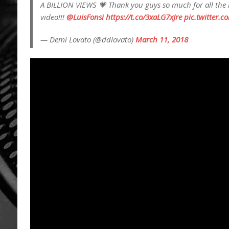
A BILLION VIEWS 💗 Thank you guys so much for all the 
video!!!
@LuisFonsi
https://t.co/3xaLG7xJre
pic.twitter.c
— Demi Lovato (@ddlovato)
March 11, 2018