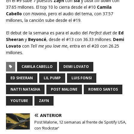
En el #9 sube 7 puestos
Zayn
con
Sia
y
Dusk till down
con
37.65 millones. El top 10 lo cierra desde el #10
Camila
Cabello
con
Havana
, pero el audio del tema, con 37.57
millones, la canción sube desde el #19.
El debut de la semana es para el audio del
Perfect duet
de
Ed
Sheeran
y
Beyoncé
, desde el #13 con 36.33 millones.
Demi
Lovato
con
Tell me you love me
, entra en el #20 con 26.25
millones.
CAMILA CABELLO
DEMI LOVATO
ED SHEERAN
LIL PUMP
LUIS FONSI
NATTI NATASHA
POST MALONE
ROMEO SANTOS
YOUTUBE
ZAYN
ANTERIOR
Post Malone, 12 semanas al frente de Spotify USA,
con ‘Rockstar’