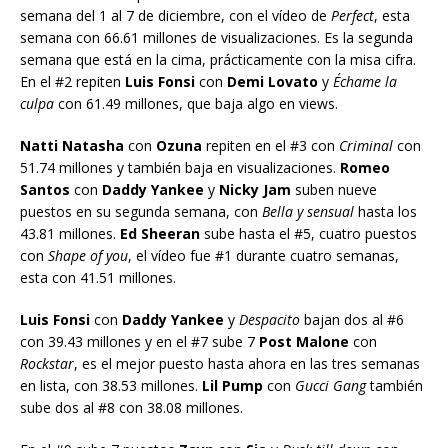
semana del 1 al 7 de diciembre, con el vídeo de
Perfect
, esta
semana con 66.61 millones de visualizaciones. Es la segunda
semana que está en la cima, prácticamente con la misa cifra.
En el #2 repiten
Luis Fonsi
con
Demi Lovato
y
Échame la
culpa
con 61.49 millones, que baja algo en views.
Natti Natasha
con
Ozuna
repiten en el #3 con
Criminal
con
51.74 millones y también baja en visualizaciones.
Romeo
Santos
con
Daddy Yankee
y
Nicky Jam
suben nueve
puestos en su segunda semana, con
Bella y sensual
hasta los
43.81 millones.
Ed Sheeran
sube hasta el #5, cuatro puestos
con
Shape of you
, el vídeo fue #1 durante cuatro semanas,
esta con 41.51 millones.
Luis Fonsi
con
Daddy Yankee
y
Despacito
bajan dos al #6
con 39.43 millones y en el #7 sube 7
Post Malone
con
Rockstar
, es el mejor puesto hasta ahora en las tres semanas
en lista, con 38.53 millones.
Lil Pump
con
Gucci Gang
también
sube dos al #8 con 38.08 millones.