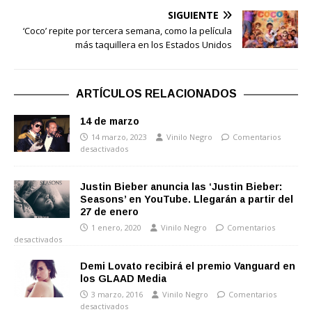
SIGUIENTE
‘Coco’ repite por tercera semana, como la película
más taquillera en los Estados Unidos
ARTÍCULOS RELACIONADOS
14 de marzo
14 marzo, 2023
Vinilo Negro
Comentarios
desactivados
Justin Bieber anuncia las ‘Justin Bieber:
Seasons’ en YouTube. Llegarán a partir del
27 de enero
1 enero, 2020
Vinilo Negro
Comentarios
desactivados
Demi Lovato recibirá el premio Vanguard en
los GLAAD Media
3 marzo, 2016
Vinilo Negro
Comentarios
desactivados