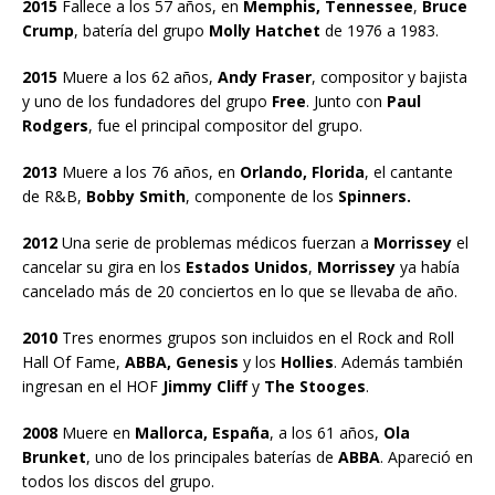
2015
Fallece a los 57 años, en
Memphis, Tennessee
,
Bruce
Crump
, batería del grupo
Molly Hatchet
de 1976 a 1983.
2015
Muere a los 62 años,
Andy Fraser
, compositor y bajista
y uno de los fundadores del grupo
Free
. Junto con
Paul
Rodgers
, fue el principal compositor del grupo.
2013
Muere a los 76 años, en
Orlando, Florida
, el cantante
de R&B,
Bobby Smith
, componente de los
Spinners.
2012
Una serie de problemas médicos fuerzan a
Morrissey
el
cancelar su gira en los
Estados Unidos
,
Morrissey
ya había
cancelado más de 20 conciertos en lo que se llevaba de año.
2010
Tres enormes grupos son incluidos en el Rock and Roll
Hall Of Fame,
ABBA, Genesis
y los
Hollies
. Además también
ingresan en el HOF
Jimmy Cliff
y
The Stooges
.
2008
Muere en
Mallorca, España
, a los 61 años,
Ola
Brunket
, uno de los principales baterías de
ABBA
. Apareció en
todos los discos del grupo.