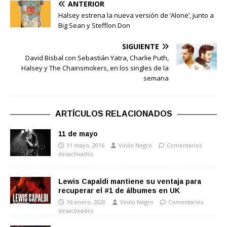
ANTERIOR
Halsey estrena la nueva versión de ‘Alone’, junto a
Big Sean y Stefflon Don
SIGUIENTE
David Bisbal con Sebastián Yatra, Charlie Puth,
Halsey y The Chainsmokers, en los singles de la
semana
ARTÍCULOS RELACIONADOS
11 de mayo
11 mayo, 2016
Vinilo Negro
Comentarios
desactivados
Lewis Capaldi mantiene su ventaja para
recuperar el #1 de álbumes en UK
16 enero, 2020
Vinilo Negro
Comentarios
desactivados