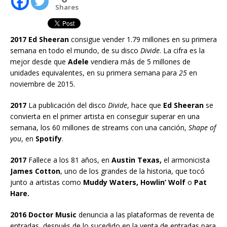
Shares
2017 Ed Sheeran
consigue vender 1.79 millones en su primera
semana en todo el mundo, de su disco
Divide
. La cifra es la
mejor desde que
Adele
vendiera más de 5 millones de
unidades equivalentes, en su primera semana para
25
en
noviembre de 2015.
2017
La publicación del disco
Divide
, hace que
Ed Sheeran
se
convierta en el primer artista en conseguir superar en una
semana, los 60 millones de streams con una canción,
Shape of
you
, en
Spotify
.
2017
Fallece a los 81 años, en
Austin Texas,
el armonicista
James Cotton
, uno de los grandes de la historia, que tocó
junto a artistas como
Muddy Waters, Howlin’ Wolf
o
Pat
Hare.
2016 Doctor Music
denuncia a las plataformas de reventa de
entradas, después de lo sucedido en la venta de entradas para