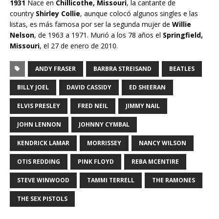
1931
Nace en
Chillicothe, Missouri
, la cantante de
country
Shirley Collie
, aunque colocó algunos singles e las
listas, es más famosa por ser la segunda mujer de
Willie
Nelson
, de 1963 a 1971. Murió a los 78 años el
Springfield,
Missouri
, el 27 de enero de 2010.
ANDY FRASER
BARBRA STREISAND
BEATLES
BILLY JOEL
DAVID CASSIDY
ED SHEERAN
ELVIS PRESLEY
FRED NEIL
JIMMY NAIL
JOHN LENNON
JOHNNY CYMBAL
KENDRICK LAMAR
MORRISSEY
NANCY WILSON
OTIS REDDING
PINK FLOYD
REBA MCENTIRE
STEVE WINWOOD
TAMMI TERRELL
THE RAMONES
THE SEX PISTOLS