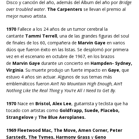
Disco y canción del año, además del Álbum del año por
Bridge
over troubled water
.
The Carpenters
se llevan el premio al
mejor nuevo artista.
1970
Fallece a los 24 años de un tumor cerebral la
cantante
Tammi Terrell
, una de las grandes figuras del soul
de finales de los 60, compañera de
Marvin Gaye
en varios
dúos que fueron éxito en las listas. Se desplomó por primera
vez en el escenario en octubre de 1967, en los brazos
de
Marvin Gaye
durante un concierto en
Hampden- Sydney,
Virginia
. Su muerte produjo un fuerte impacto en
Gaye
, que
estuvo 4 años sin actuar. Algunos de sus temas más
emblemáticos fueron
Ain’t No Mountain High Enough, Ain’t
Nothing Like the Real Thing
y
You’re All I Need to Get By
.
1970
Nace en
Bristol, Alex Lee
, guitarrista y teclista que ha
tocado con artistas como
Goldfrapp, Suede, Placebo,
Strangelove
y
The Blue Aeroplanes.
1969 Fleetwood Mac, The Move, Amen Corner, Peter
Sarstedt, The Tymes, Harmony Grass
y
Geno