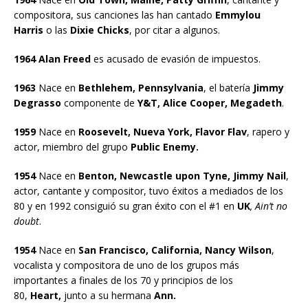
compositora, sus canciones las han cantado
Emmylou
Harris
o las
Dixie Chicks
, por citar a algunos.
1964 Alan Freed
es acusado de evasión de impuestos.
1963
Nace en
Bethlehem, Pennsylvania
, el batería
Jimmy
Degrasso
componente de
Y&T, Alice Cooper, Megadeth
.
1959
Nace en
Roosevelt, Nueva York, Flavor Flav
, rapero y
actor, miembro del grupo
Public Enemy.
1954
Nace en
Benton, Newcastle upon Tyne, Jimmy Nail
,
actor, cantante y compositor, tuvo éxitos a mediados de los
80 y en 1992 consiguió su gran éxito con el #1 en
UK
, Ain’t no
doubt
.
1954
Nace en
San Francisco, California, Nancy Wilson
,
vocalista y compositora de uno de los grupos más
importantes a finales de los 70 y principios de los
80,
Heart,
junto a su hermana
Ann.