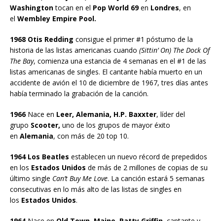
Washington
tocan en el
Pop World 69
en
Londres
, en
el
Wembley Empire Pool.
1968 Otis Redding
consigue el primer #1 póstumo de la
historia de las listas americanas cuando
(Sittin’ On) The Dock Of
The Bay
, comienza una estancia de 4 semanas en el #1 de las
listas americanas de singles. El cantante había muerto en un
accidente de avión el 10 de diciembre de 1967, tres días antes
había terminado la grabación de la canción.
1966
Nace en
Leer, Alemania, H.P. Baxxter
, líder del
grupo
Scooter,
uno de los grupos de mayor éxito
en
Alemania
, con más de 20 top 10.
1964 Los Beatles
establecen un nuevo récord de prepedidos
en los
Estados Unidos
de más de 2 millones de copias de su
último single
Can’t Buy Me Love
. La canción estará 5 semanas
consecutivas en lo más alto de las listas de singles en
los
Estados Unidos
.
1964
Nace en
Old Town, Maine, Patty Griffin
, cantante y