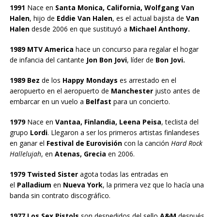
1991
Nace en
Santa Monica, California, Wolfgang Van
Halen
, hijo de
Eddie Van Halen
, es el actual bajista de
Van
Halen
desde 2006 en que sustituyó a
Michael Anthony.
1989 MTV America
hace un concurso para regalar el hogar
de infancia del cantante
Jon Bon Jovi
, líder de
Bon Jovi.
1989 Bez
de los
Happy Mondays
es arrestado en el
aeropuerto en el aeropuerto de
Manchester
justo antes de
embarcar en un vuelo a
Belfast
para un concierto.
1979
Nace en
Vantaa, Finlandia, Leena Peisa
, teclista del
grupo
Lordi
. Llegaron a ser los primeros artistas finlandeses
en ganar el
Festival de Eurovisión
con la canción
Hard Rock
Hallelujah
, en
Atenas, Grecia
en 2006.
1979 Twisted Sister
agota todas las entradas en
el
Palladium
en
Nueva York
, la primera vez que lo hacía una
banda sin contrato discográfico.
1977 Los Sex Pistols
son despedidos del sello
A&M
después