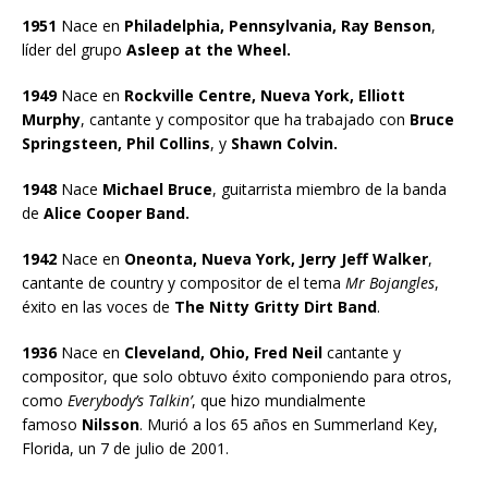
1951
Nace en
Philadelphia, Pennsylvania, Ray Benson
,
líder del grupo
Asleep at the Wheel.
1949
Nace en
Rockville Centre, Nueva York, Elliott
Murphy
, cantante y compositor que ha trabajado con
Bruce
Springsteen, Phil Collins
, y
Shawn Colvin.
1948
Nace
Michael Bruce
, guitarrista miembro de la banda
de
Alice Cooper Band.
1942
Nace en
Oneonta, Nueva York, Jerry Jeff Walker
,
cantante de country y compositor de el tema
Mr Bojangles
,
éxito en las voces de
The Nitty Gritty Dirt Band
.
1936
Nace en
Cleveland, Ohio, Fred Neil
cantante y
compositor, que solo obtuvo éxito componiendo para otros,
como
Everybody’s Talkin’
, que hizo mundialmente
famoso
Nilsson
. Murió a los 65 años en Summerland Key,
Florida, un 7 de julio de 2001.