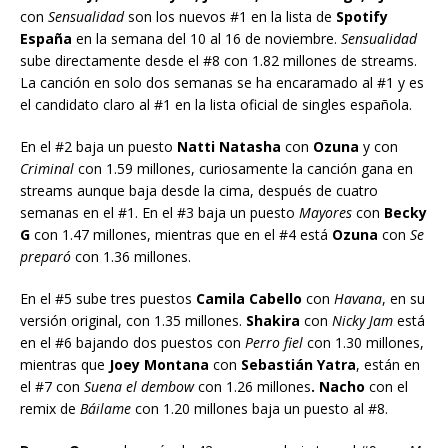
con
Sensualidad
son los nuevos #1 en la lista de
Spotify
España
en la semana del 10 al 16 de noviembre.
Sensualidad
sube directamente desde el #8 con 1.82 millones de streams.
La canción en solo dos semanas se ha encaramado al #1 y es
el candidato claro al #1 en la lista oficial de singles española.
En el #2 baja un puesto
Natti Natasha
con
Ozuna
y con
Criminal
con 1.59 millones, curiosamente la canción gana en
streams aunque baja desde la cima, después de cuatro
semanas en el #1. En el #3 baja un puesto
Mayores
con
Becky
G
con 1.47 millones, mientras que en el #4 está
Ozuna
con
Se
preparó
con 1.36 millones.
En el #5 sube tres puestos
Camila Cabello
con
Havana
, en su
versión original, con 1.35 millones.
Shakira
con
Nicky Jam
está
en el #6 bajando dos puestos con
Perro fiel
con 1.30 millones,
mientras que
Joey Montana
con
Sebastián Yatra
, están en
el #7 con
Suena el dembow
con 1.26 millones
. Nacho
con el
remix de
Báilame
con 1.20 millones baja un puesto al #8.