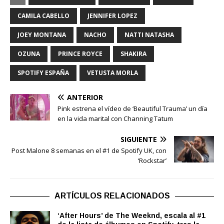
CAMILA CABELLO
JENNIFER LOPEZ
JOEY MONTANA
NACHO
NATTI NATASHA
OZUNA
PRINCE ROYCE
SHAKIRA
SPOTIFY ESPAÑA
VETUSTA MORLA
ANTERIOR
Pink estrena el vídeo de ‘Beautiful Trauma’ un día
en la vida marital con Channing Tatum
SIGUIENTE
Post Malone 8 semanas en el #1 de Spotify UK, con
‘Rockstar’
ARTÍCULOS RELACIONADOS
‘After Hours’ de The Weeknd, escala al #1