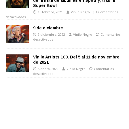
de la lista de álbumes en Spotify, tras la
Super Bowl
16 febrero, 2021
Vinilo Negro
Comentarios
desactivados
9 de diciembre
9 diciembre, 2022
Vinilo Negro
Comentarios
desactivados
Vinilo Artists 100. Del 5 al 11 de noviembre
de 2021
5 enero, 2022
Vinilo Negro
Comentarios
desactivados