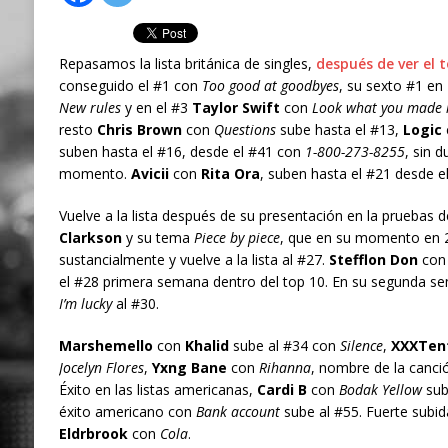
Repasamos la lista británica de singles,
después de ver el 
conseguido el #1 con
Too good at goodbyes
, su sexto #1 en
New rules
y en el #3
Taylor Swift
con
Look what you made
resto
Chris Brown
con
Questions
sube hasta el #13,
Logic
suben hasta el #16, desde el #41 con
1-800-273-8255
, sin 
momento.
Avicii
con
Rita Ora
, suben hasta el #21 desde 
Vuelve a la lista después de su presentación en la pruebas de
Clarkson
y su tema
Piece by piece
, que en su momento en 
sustancialmente y vuelve a la lista al #27.
Stefflon Don
co
el #28 primera semana dentro del top 10. En su segunda 
I’m lucky
al #30.
Marshemello
con
Khalid
sube al #34 con
Silence
,
XXXTen
Jocelyn Flores
,
Yxng Bane
con
Rihanna
, nombre de la canció
Éxito en las listas americanas,
Cardi B
con
Bodak Yellow
sub
éxito americano con
Bank account
sube al #55. Fuerte subi
Eldrbrook
con
Cola
.