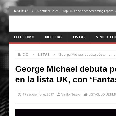
[ 6 octubre, 2024 ]
Top 200 Canciones Streaming España, 
NOTICIAS
[ 4 octubre, 2024 ]
Top 200 Artistas streaming en España,
[ 3 octubre, 2024 ]
Top 100 Artistas Españoles Streaming 
LO ÚLTIMO
NOTICIAS
LISTAS
VINILO TO
ÚLTIMO
[ 2 octubre, 2024 ]
Top 100 Artistas Internacionales Stre
INICIO
LISTAS
George Michael debuta póstumamente 
ÚLTIMO
[ 6 octubre, 2024 ]
Top 200 Canciones España, del 30 de d
George Michael debuta 
en la lista UK, con ‘Fanta
17 septiembre, 2017
Vinilo Negro
LISTAS
,
LO ÚLTIM