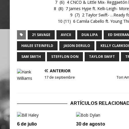
7 (6) 4 CNCO & Little Mix- Reggaetón l
8 (8) 7 James Hype ft. Kelli-Leigh- More
9 (7) 2 Taylor Swift- …Ready fo
10 (11) 6 Camila Cabello ft. Young T
21 SAVAGE
AVICII
DUA LIPA
ED SHEERA
HAILEE STEINFELD
JASON DERULO
KELLY CLARKSO
SAM SMITH
STEFFLON DON
TAYLOR SWIFT
T
ANTERIOR
17 de septiembre
Tori Am
ARTÍCULOS RELACIONA
6 de julio
30 de agosto