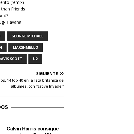
ento (remix)
 than Friends
r it?
hug- Havana
N
GEORGE MICHAEL
N
MARSHMELLO
RAVIS SCOTT
U2
SIGUIENTE
os, 14 top 40 en la lista británica de
álbumes, con ‘Native Invader’
DOS
Calvin Harris consigue