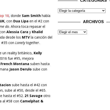
CATEGORÍAS
top 10
, donde
Sam Smith
había
UK
, con
Dua Lipa
en el #2 con
ARCHIVOS
 me do
. Ahora toca repasar el
con
Alessia Cara
y
Khalid
duda desde los
MTV
la canción del
el #35 con
Lonely together
.
 un reality británico,
Kelly
2016 fue #95, mejora
n
French Montana
suben hasta
semana
Jason Derulo
sube con
tacion
sube hasta el #42 con
n, sube al #50, desde el #65.
e hasta el #52.
21 Savage
otro
da al #58 con
Camelphat &