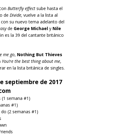
con
Butterfly effect
sube hasta el
to de
Divide,
vuelve a la lista al
a con su nuevo tema adelanto del
tasy
de
George Michael
y
Nile
n es la 39 del cantante británico
e me go
,
Nothing But Thieves
n
You’re the best thing about me
,
 en la lista británica de singles.
 de septiembre de 2017
.com
s (1 semana #1)
manas #1)
 do (2 semanas #1)
s
dawn
Friends