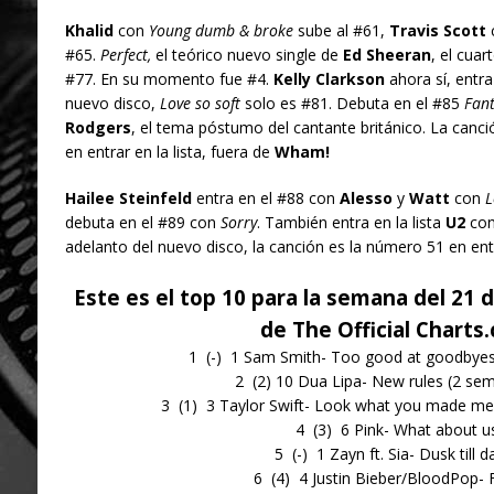
Khalid
con
Young dumb & broke
sube al #61,
Travis Scott
#65.
Perfect,
el teórico nuevo single de
Ed Sheeran
, el cuar
#77. En su momento fue #4.
Kelly Clarkson
ahora sí, entr
nuevo disco,
Love so soft
solo es #81. Debuta en el #85
Fan
Rodgers
, el tema póstumo del cantante británico. La canció
en entrar en la lista, fuera de
Wham!
Hailee Steinfeld
entra en el #88 con
Alesso
y
Watt
con
L
debuta en el #89 con
Sorry
. También entra en la lista
U2
co
adelanto del nuevo disco, la canción es la número 51 en entrar
Este es el top 10 para la semana del 21
de The Official Charts
1 (-) 1 Sam Smith- Too good at goodbye
2 (2) 10 Dua Lipa- New rules (2 se
3 (1) 3 Taylor Swift- Look what you made me
4 (3) 6 Pink- What about u
5 (-) 1 Zayn ft. Sia- Dusk till 
6 (4) 4 Justin Bieber/BloodPop- 