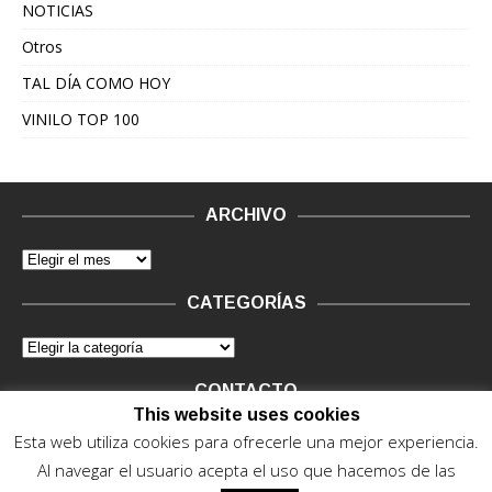
NOTICIAS
Otros
TAL DÍA COMO HOY
VINILO TOP 100
ARCHIVO
CATEGORÍAS
CONTACTO
This website uses cookies
Vinilo Negro.
Consultas de anunciantes y Legal, en vinilo at
Esta web utiliza cookies para ofrecerle una mejor experiencia.
vinilonegro.com
Al navegar el usuario acepta el uso que hacemos de las