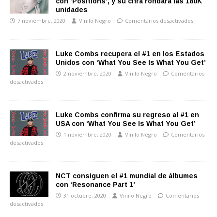
con ‘Positions’, y su cifra rondará las 180K
unidades
7 noviembre, 2020
Vinilo Negro
Comentarios desactivados
Luke Combs recupera el #1 en los Estados
Unidos con ‘What You See Is What You Get’
2 noviembre, 2020
Vinilo Negro
Comentarios
desactivados
Luke Combs confirma su regreso al #1 en
USA con ‘What You See Is What You Get’
1 noviembre, 2020
Vinilo Negro
Comentarios
desactivados
NCT consiguen el #1 mundial de álbumes
con ‘Resonance Part 1’
31 octubre, 2020
Vinilo Negro
Comentarios
desactivados