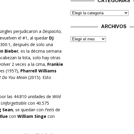
CATEGORÍAS
ARCHIVOS
singles perjudicaron a
Despacito,
evuelven el #1, al quedar
DJ
a 300:1, después de solo una
in Bieber
, es la décima semana
cabezan la lista, solo hay otras
volver 2 veces a la cima,
Frankie
ues
(1957),
Pharrell Williams
 Do You Mean
(2015). Esto
por las 44.810 unidades de
Wild
y
Unforgettable
con 40.575
g Sean
, se quedan con
Feels
de
Blue
con
William Singe
con