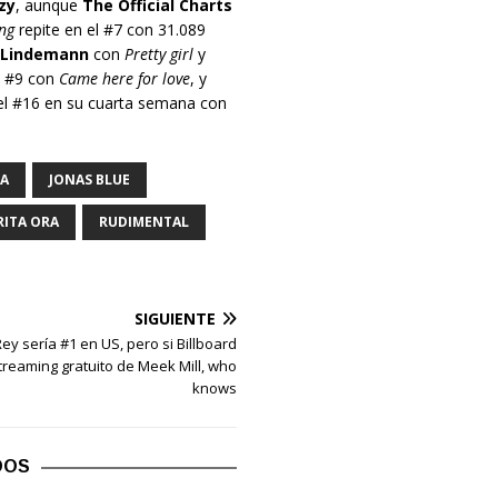
zy
, aunque
The Official Charts
ng
repite en el #7 con 31.089
 Lindemann
con
Pretty girl
y
l #9 con
Came here for love
, y
el #16 en su cuarta semana con
A
JONAS BLUE
RITA ORA
RUDIMENTAL
SIGUIENTE
ey sería #1 en US, pero si Billboard
treaming gratuito de Meek Mill, who
knows
DOS