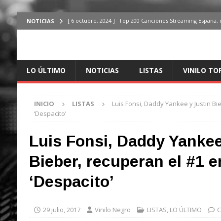
[ 6 octubre, 2024 ]
Top 200 Canciones Streaming España, 
NOTICIAS
[ 4 octubre, 2024 ]
Top 200 Artistas streaming en España,
[ 3 octubre, 2024 ]
Top 100 Artistas Españoles Streaming 
LO ÚLTIMO
NOTICIAS
LISTAS
VINILO TO
ÚLTIMO
[ 2 octubre, 2024 ]
Top 100 Artistas Internacionales Stre
INICIO
LISTAS
Luis Fonsi, Daddy Yankee y Justin Bi
ÚLTIMO
‘Despacito’
[ 6 octubre, 2024 ]
Top 200 Canciones España, del 30 de d
Luis Fonsi, Daddy Yankee
Bieber, recuperan el #1 
‘Despacito’
29 julio, 2017
Vinilo Negro
LISTAS
,
LO ÚLTIMO
C