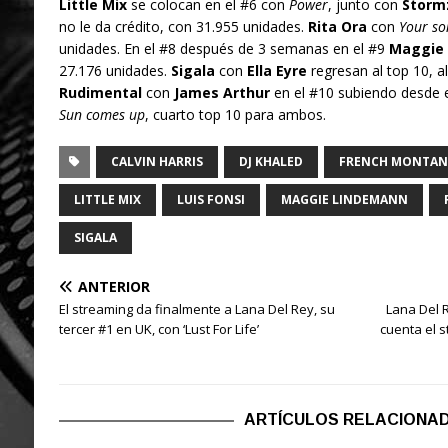
Little Mix
se colocan en el #6 con
Power
, junto con
Storm
no le da crédito, con 31.955 unidades.
Rita Ora
con
Your so
unidades. En el #8 después de 3 semanas en el #9
Maggie
27.176 unidades.
Sigala
con
Ella Eyre
regresan al top 10, a
Rudimental
con
James Arthur
en el #10 subiendo desde 
Sun comes up
, cuarto top 10 para ambos.
CALVIN HARRIS
DJ KHALED
FRENCH MONTAN
LITTLE MIX
LUIS FONSI
MAGGIE LINDEMANN
SIGALA
ANTERIOR
El streaming da finalmente a Lana Del Rey, su
Lana Del R
tercer #1 en UK, con ‘Lust For Life’
cuenta el s
ARTÍCULOS RELACIONA