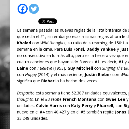
La semana pasada las nuevas reglas de la lista británica de 
que cedía el #1, sin embargo esas mismas reglas ahora le d
Khaled
con
Wild thoughts
, su ratio de streaming de 150:1 
semana en la cima. Para
Luis Fonsi, Daddy Yankee
y
Just
no consecutiva en lo más alto, pero es la tercera vez que en
cuatro canciones que hayan sido 3 veces #1, es decir, #1 y 
Laine
con
I Believe
(1953),
Guy Mitchell
con
Singing The Bl
con
Happy
(2014) y el más reciente,
Justin Bieber
con
What
significa que
Bieber
lo ha hecho dos veces.
Despacito
esta semana tiene 52.387 unidades equivalentes, 
thoughts
. En el #3 repite
French Montana
con
Swae Lee
unidades,
Calvin Harris
con
Katy Perry
y
Pharrell
, con
Bi
nuevo en el #4 con 40.427 y en el #5 también repite
Jonas 
33.248 unidades.