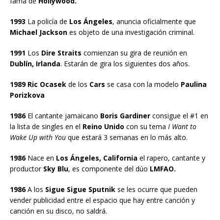
fama de
Hollywood.
1993
La policía de
Los Ángeles
, anuncia oficialmente que
Michael Jackson
es objeto de una investigación criminal.
1991
Los
Dire Straits
comienzan su gira de reunión en
Dublín, Irlanda
. Estarán de gira los siguientes dos años.
1989 Ric Ocasek
de los
Cars
se casa con la modelo
Paulina
Porizkova
1986
El cantante jamaicano
Boris Gardiner
consigue el #1 en
la lista de singles en el
Reino Unido
con su tema
I Want to
Wake Up with You
que estará 3 semanas en lo más alto.
1986
Nace en
Los Ángeles, California
el rapero, cantante y
productor
Sky Blu
, es componente del dúo
LMFAO.
1986
A los
Sigue Sigue Sputnik
se les ocurre que pueden
vender publicidad entre el espacio que hay entre canción y
canción en su disco, no saldrá.