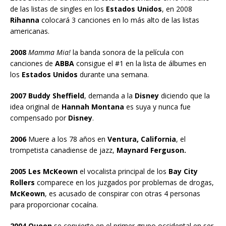
de las listas de singles en los
Estados Unidos
, en 2008
Rihanna
colocará 3 canciones en lo más alto de las listas
americanas.
2008
Mamma Mia!
la banda sonora de la película con
canciones de
ABBA
consigue el #1 en la lista de álbumes en
los
Estados Unidos
durante una semana.
2007 Buddy Sheffield
, demanda a la
Disney
diciendo que la
idea original de
Hannah Montana
es suya y nunca fue
compensado por
Disney
.
2006
Muere a los 78 años en
Ventura, California
, el
trompetista canadiense de jazz,
Maynard Ferguson.
2005 Les McKeown
el vocalista principal de los
Bay City
Rollers
comparece en los juzgados por problemas de drogas,
McKeown
, es acusado de conspirar con otras 4 personas
para proporcionar cocaína.
2004 Queen
se convierte en el primer grupo occidental en ser