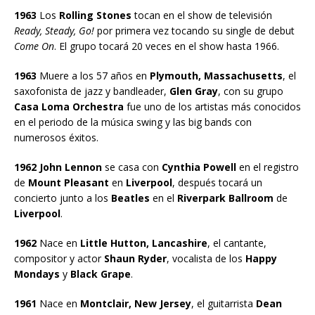
1963
Los
Rolling Stones
tocan en el show de televisión
Ready, Steady, Go!
por primera vez tocando su single de debut
Come On
. El grupo tocará 20 veces en el show hasta 1966.
1963
Muere a los 57 años en
Plymouth, Massachusetts
, el
saxofonista de jazz y bandleader,
Glen Gray
, con su grupo
Casa Loma Orchestra
fue uno de los artistas más conocidos
en el periodo de la música swing y las big bands con
numerosos éxitos.
1962 John Lennon
se casa con
Cynthia Powell
en el registro
de
Mount Pleasant
en
Liverpool
, después tocará un
concierto junto a los
Beatles
en el
Riverpark Ballroom
de
Liverpool
.
1962
Nace en
Little Hutton, Lancashire
, el cantante,
compositor y actor
Shaun Ryder
, vocalista de los
Happy
Mondays
y
Black Grape
.
1961
Nace en
Montclair, New Jersey
, el guitarrista
Dean