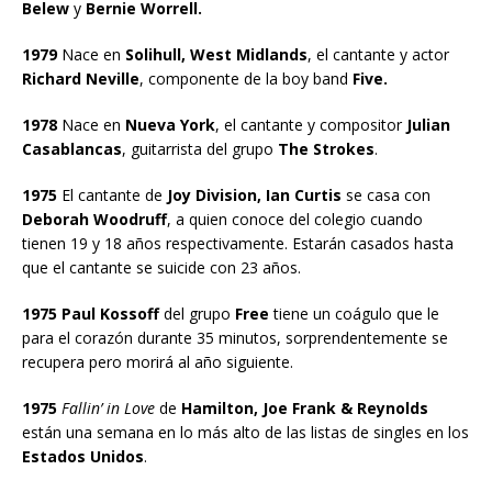
Belew
y
Bernie Worrell.
1979
Nace en
Solihull, West Midlands
, el cantante y actor
Richard Neville
, componente de la boy band
Five.
1978
Nace en
Nueva York
, el cantante y compositor
Julian
Casablancas
, guitarrista del grupo
The Strokes
.
1975
El cantante de
Joy Division, Ian Curtis
se casa con
Deborah Woodruff
, a quien conoce del colegio cuando
tienen 19 y 18 años respectivamente. Estarán casados hasta
que el cantante se suicide con 23 años.
1975 Paul Kossoff
del grupo
Free
tiene un coágulo que le
para el corazón durante 35 minutos, sorprendentemente se
recupera pero morirá al año siguiente.
1975
Fallin’ in Love
de
Hamilton, Joe Frank & Reynolds
están una semana en lo más alto de las listas de singles en los
Estados Unidos
.