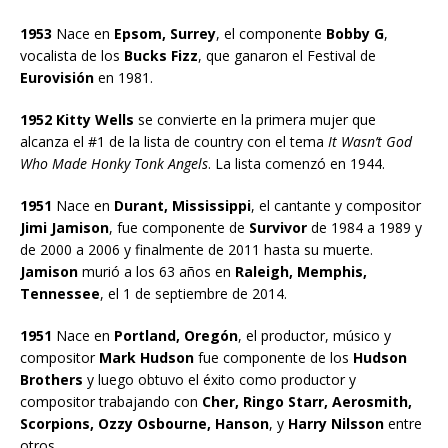
1953
Nace en
Epsom, Surrey
, el componente
Bobby G
,
vocalista de los
Bucks Fizz
, que ganaron el Festival de
Eurovisión
en 1981.
1952 Kitty Wells
se convierte en la primera mujer que
alcanza el #1 de la lista de country con el tema
It Wasn’t God
Who Made Honky Tonk Angels
. La lista comenzó en 1944.
1951
Nace en
Durant, Mississippi
, el cantante y compositor
Jimi Jamison
, fue componente de
Survivor
de 1984 a 1989 y
de 2000 a 2006 y finalmente de 2011 hasta su muerte.
Jamison
murió a los 63 años en
Raleigh, Memphis,
Tennessee
, el 1 de septiembre de 2014.
1951
Nace en
Portland, Oregón
, el productor, músico y
compositor
Mark Hudson
fue componente de los
Hudson
Brothers
y luego obtuvo el éxito como productor y
compositor trabajando con
Cher, Ringo Starr, Aerosmith,
Scorpions, Ozzy Osbourne, Hanson
, y
Harry Nilsson
entre
otros.