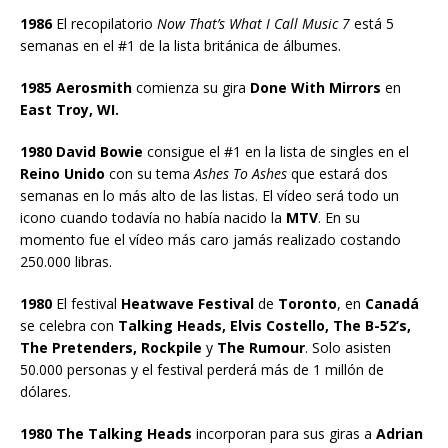
1986
El recopilatorio
Now That’s What I Call Music 7
está 5
semanas en el #1 de la lista británica de álbumes.
1985 Aerosmith
comienza su gira
Done With Mirrors
en
East Troy, WI.
1980 David Bowie
consigue el #1 en la lista de singles en el
Reino Unido
con su tema
Ashes To Ashes
que estará dos
semanas en lo más alto de las listas. El vídeo será todo un
icono cuando todavía no había nacido la
MTV
. En su
momento fue el vídeo más caro jamás realizado costando
250.000 libras.
1980
El festival
Heatwave Festival
de
Toronto
, en
Canadá
se celebra con
Talking Heads, Elvis Costello, The B-52’s,
The Pretenders, Rockpile
y
The Rumour
. Solo asisten
50.000 personas y el festival perderá más de 1 millón de
dólares.
1980 The Talking Heads
incorporan para sus giras a
Adrian