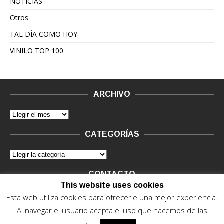
NOTICIAS
Otros
TAL DÍA COMO HOY
VINILO TOP 100
ARCHIVO
CATEGORÍAS
CONTACTO
This website uses cookies
Vinilo Negro.
Consultas de anunciantes y Legal, en vinilo at
Esta web utiliza cookies para ofrecerle una mejor experiencia.
vinilonegro.com
Al navegar el usuario acepta el uso que hacemos de las