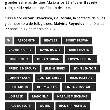
grandes estrellas del cine. Murió a los 83 años en
Beverly
Hills, California
un 2 de febrero de 1996.
1900 Nace en
San Francisco, California
, la cantante de blues
y compositora de folk y blues,
Malvina Reynolds
, murió a los
77 años un 17 de marzo de 1978.
AEROSMITH
BEATLES
BOBBY BROWN
CALVIN HARRIS
DAVID BOWIE
DIRE STRAITS
DON HENLEY
DURAN DURAN
EDWYN COLLINS
FREDDIE MERCURY
JIMI HENDRIX
JOHN LENNON
JOHNNY CASH
JONI MITCHELL
JULIO IGLESIAS
KEITH MOON
KITTY WELLS
LINDA RONSTADT
LOU REED
MADONNA
NATALIE MERCHANT
PAUL KOSSOFF
QUEEN
RICK SPRINGFIELD