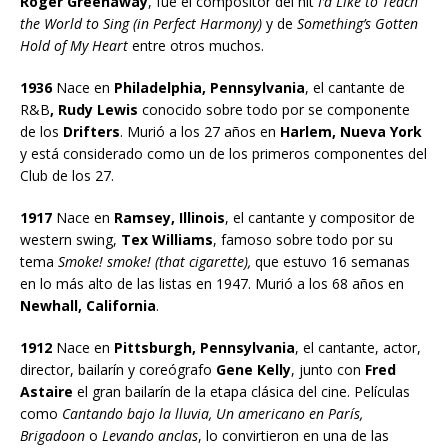
Roger Greenaway
, fue el compositor del hit
I’d Like to Teach
the World to Sing (in Perfect Harmony)
y de
Something’s Gotten
Hold of My Heart
entre otros muchos.
1936
Nace en
Philadelphia, Pennsylvania
, el cantante de
R&B
, Rudy Lewis
conocido sobre todo por se componente
de los
Drifters
. Murió a los 27 años en
Harlem, Nueva York
y está considerado como un de los primeros componentes del
Club de los 27.
1917
Nace en
Ramsey, Illinois
, el cantante y compositor de
western swing,
Tex Williams
, famoso sobre todo por su
tema
Smoke! smoke! (that cigarette),
que estuvo 16 semanas
en lo más alto de las listas en 1947. Murió a los 68 años en
Newhall, California
.
1912
Nace en
Pittsburgh, Pennsylvania
, el cantante, actor,
director, bailarín y coreógrafo
Gene Kelly
, junto con
Fred
Astaire
el gran bailarín de la etapa clásica del cine. Películas
como
Cantando bajo la lluvia, Un americano en París,
Brigadoon
o
Levando anclas
, lo convirtieron en una de las