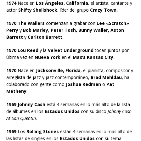
1974
Nace en
Los Ángeles, California
, el artista, cantante y
actor
Shifty Shellshock
, líder del grupo
Crazy Town.
1970 The Wailers
comienzan a grabar con
Lee «Scratch»
Perry
y
Bob Marley, Peter Tosh, Bunny Wailer, Aston
Barrett
y
Carlton Barrett.
1970 Lou Reed
y la
Velvet Underground
tocan juntos por
última vez en
Nueva York
en el
Max’s Kansas City.
1970
Nace en
Jacksonville, Florida
, el pianista, compositor y
arreglista de jazz y jazz contemporáneo,
Brad Mehldau
, ha
colaborado con gente como
Joshua Redman
o
Pat
Metheny
.
1969 Johnny Cash
está 4 semanas en lo más alto de la lista
de álbumes en los
Estados Unidos
con su disco
Johnny Cash
At San Quentin
.
1969
Los
Rolling Stones
están 4 semanas en lo más alto de
las listas de singles en los
Estados Unidos
con su tema