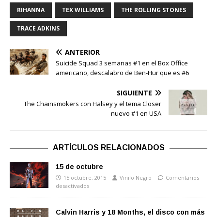
RIHANNA
TEX WILLIAMS
THE ROLLING STONES
TRACE ADKINS
ANTERIOR
Suicide Squad 3 semanas #1 en el Box Office
americano, descalabro de Ben-Hur que es #6
SIGUIENTE
The Chainsmokers con Halsey y el tema Closer
nuevo #1 en USA
ARTÍCULOS RELACIONADOS
15 de octubre
15 octubre, 2015
Vinilo Negro
Comentarios
desactivados
Calvin Harris y 18 Months, el disco con más