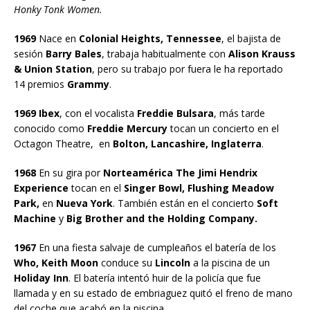
Honky Tonk Women.
1969
Nace en
Colonial Heights, Tennessee
, el bajista de
sesión
Barry Bales
, trabaja habitualmente con
Alison Krauss
& Union Station
, pero su trabajo por fuera le ha reportado
14 premios
Grammy
.
1969 Ibex
, con el vocalista
Freddie Bulsara
, más tarde
conocido como
Freddie Mercury
tocan un concierto en el
Octagon Theatre, en
Bolton, Lancashire, Inglaterra
.
1968
En su gira por
Norteamérica The Jimi Hendrix
Experience
tocan en el
Singer Bowl, Flushing Meadow
Park,
en
Nueva York
. También están en el concierto
Soft
Machine
y
Big Brother and the Holding Company.
1967
En una fiesta salvaje de cumpleaños el batería de los
Who, Keith Moon
conduce su
Lincoln
a la piscina de un
Holiday Inn
. El batería intentó huir de la policía que fue
llamada y en su estado de embriaguez quitó el freno de mano
del coche que acabó en la piscina.