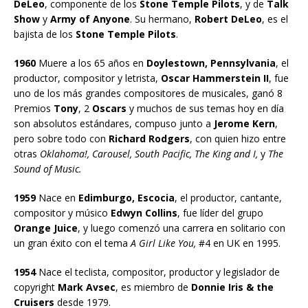
DeLeo
, componente de los
Stone Temple Pilots
, y de
Talk
Show
y
Army of Anyone
. Su hermano,
Robert DeLeo
, es el
bajista de los
Stone Temple Pilots
.
1960
Muere a los 65 años en
Doylestown, Pennsylvania
, el
productor, compositor y letrista,
Oscar Hammerstein II
, fue
uno de los más grandes compositores de musicales, ganó 8
Premios
Tony
, 2
Oscars
y muchos de sus temas hoy en día
son absolutos estándares, compuso junto a
Jerome Kern
,
pero sobre todo con
Richard Rodgers
, con quien hizo entre
otras
Oklahoma!, Carousel, South Pacific, The King and I,
y
The
Sound of Music.
1959
Nace en
Edimburgo, Escocia
, el productor, cantante,
compositor y músico
Edwyn Collins
, fue líder del grupo
Orange Juice
, y luego comenzó una carrera en solitario con
un gran éxito con el tema
A Girl Like You,
#4 en UK en 1995.
1954
Nace el teclista, compositor, productor y legislador de
copyright
Mark Avsec
, es miembro de
Donnie Iris & the
Cruisers
desde 1979.