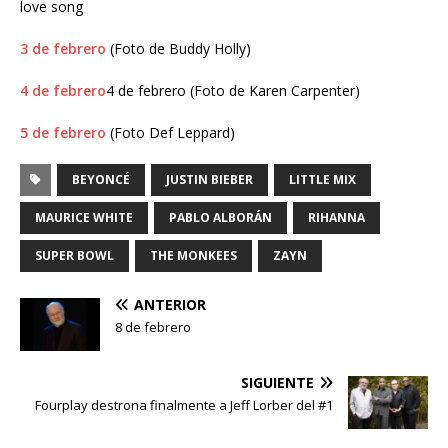
love song
3 de febrero
(Foto de Buddy Holly)
4 de febrero
4 de febrero (Foto de Karen Carpenter)
5 de febrero
(Foto Def Leppard)
BEYONCÉ
JUSTIN BIEBER
LITTLE MIX
MAURICE WHITE
PABLO ALBORÁN
RIHANNA
SUPER BOWL
THE MONKEES
ZAYN
ANTERIOR
8 de febrero
SIGUIENTE
Fourplay destrona finalmente a Jeff Lorber del #1