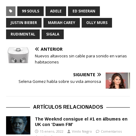
99 SOULS
ADELE
ED SHEERAN
JUSTIN BIEBER
MARIAH CAREY
OLLY MURS
RUDIMENTAL
SIGALA
ANTERIOR
Nuevos altavoces sin cable para sonido en varias
habitaciones
SIGUIENTE
Selena Gomez habla sobre su vida amorosa
ARTÍCULOS RELACIONADOS
The Weeknd consigue el #1 en álbumes en
UK con ‘Dawn FM’
15 enero, 2022
Vinilo Negro
Comentarios