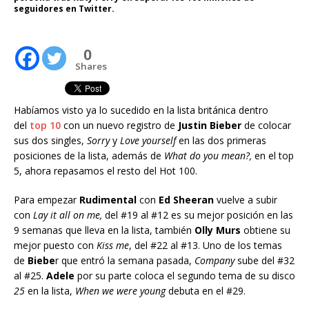
seguidores en Twitter.
0
Shares
Habíamos visto ya lo sucedido en la lista británica dentro
del
top 10
con un nuevo registro de
Justin Bieber
de colocar
sus dos singles,
Sorry
y
Love yourself
en las dos primeras
posiciones de la lista, además de
What do you mean?,
en el top
5, ahora repasamos el resto del Hot 100.
Para empezar
Rudimental
con
Ed Sheeran
vuelve a subir
con
Lay it all on me,
del #19 al #12 es su mejor posición en las
9 semanas que lleva en la lista, también
Olly Murs
obtiene su
mejor puesto con
Kiss me
, del #22 al #13. Uno de los temas
de
Biebe
r que entró la semana pasada,
Company
sube del #32
al #25.
Adele
por su parte coloca el segundo tema de su disco
25
en la lista,
When we were young
debuta en el #29.