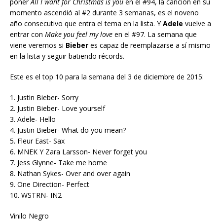
poner
All I want for Christmas is you
en el #94, la canción en su
momento ascendió al #2 durante 3 semanas, es el noveno
año consecutivo que entra el tema en la lista. Y
Adele
vuelve a
entrar con
Make you feel my love
en el #97. La semana que
viene veremos si
Bieber
es capaz de reemplazarse a sí mismo
en la lista y seguir batiendo récords.
Este es el top 10 para la semana del 3 de diciembre de 2015:
1. Justin Bieber- Sorry
2. Justin Bieber- Love yourself
3. Adele- Hello
4. Justin Bieber- What do you mean?
5. Fleur East- Sax
6. MNEK Y Zara Larsson- Never forget you
7. Jess Glynne- Take me home
8. Nathan Sykes- Over and over again
9. One Direction- Perfect
10. WSTRN- IN2
Vinilo Negro