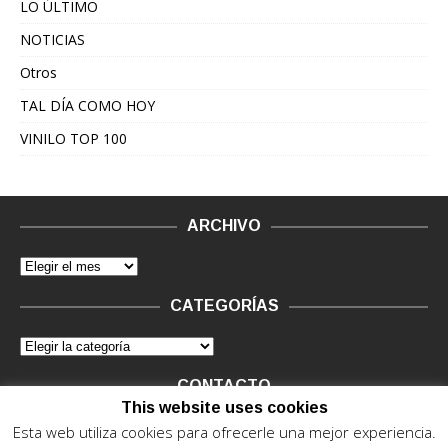
LO ÚLTIMO
NOTICIAS
Otros
TAL DÍA COMO HOY
VINILO TOP 100
ARCHIVO
CATEGORÍAS
CONTACTO
This website uses cookies
Vinilo Negro.
Consultas de anunciantes y Legal, en vinilo at
Esta web utiliza cookies para ofrecerle una mejor experiencia.
vinilonegro.com