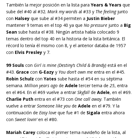
También la mejor posición en la lista para
Years & Years
que
sube del #40 al #32.
Mark my words
al #33 y
The feeling
junto
con
Halsey
que sube al #34 permiten a
Justin Bieber
mantener 9 temas en el top 40 ya que
No pressure
junto a
Big
Sean
sube hasta el #38. Ningún artista había colocado 9
temas dentro del top 40 en la historia de la lista británica. El
récord lo tenía él mismo con 8, y el anterior databa de 1957
con
Elvis Presley
y 7.
99 Souls
con
Girl is mine (Destiny’s Child & Brandy)
está en el
#43.
Grace
con
G-Eazy
y
You don’t own me
entra en el #45.
Robin Schulz
con
Yates
sube hasta el #54 en su séptima
semana.
Million years ago
de
Adele
tercer tema de
25
, entra
en el #64. En el #69 vuelve a entrar
Skyfall
de
Adele
, en el #69.
Charlie Puth
entra en el #73 con
One call away
. También
vuelve a entrar
Someone like you
de
Adele
en el #79. Y la
continuación de
Easy love
que fue #1 de
Sigala
entra ahora
con
Sweet lovin’
en el #80.
Mariah Carey
coloca el primer tema navideño de la lista, al