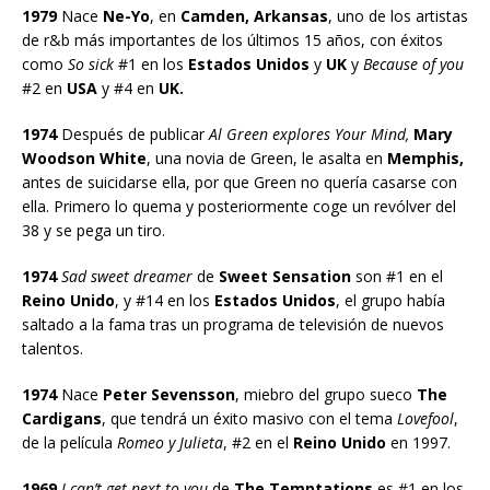
1979
Nace
Ne-Yo
, en
Camden, Arkansas
, uno de los artistas
de r&b más importantes de los últimos 15 años, con éxitos
como
So sick
#1 en los
Estados Unidos
y
UK
y
Because of you
#2 en
USA
y #4 en
UK.
1974
Después de publicar
Al Green explores Your Mind,
Mary
Woodson White
, una novia de Green, le asalta en
Memphis,
antes de suicidarse ella, por que Green no quería casarse con
ella. Primero lo quema y posteriormente coge un revólver del
38 y se pega un tiro.
1974
Sad sweet dreamer
de
Sweet Sensation
son #1 en el
Reino Unido
, y #14 en los
Estados Unidos
, el grupo había
saltado a la fama tras un programa de televisión de nuevos
talentos.
1974
Nace
Peter Sevensson
, miebro del grupo sueco
The
Cardigans
, que tendrá un éxito masivo con el tema
Lovefool
,
de la película
Romeo y Julieta
, #2 en el
Reino Unido
en 1997.
1969
I can’t get next to you
de
The Temptations
es #1 en los