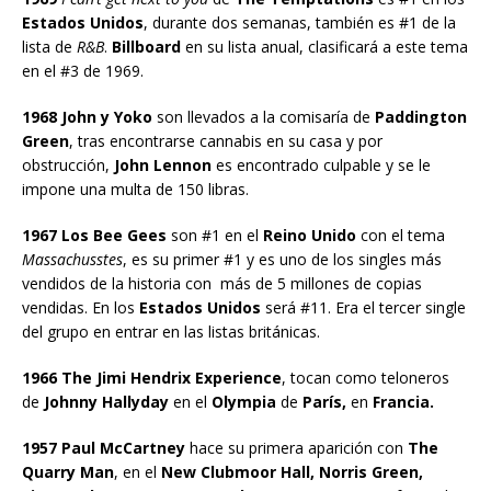
Estados Unidos
, durante dos semanas, también es #1 de la
lista de
R&B
.
Billboard
en su lista anual, clasificará a este tema
en el #3 de 1969.
1968 John y Yoko
son llevados a la comisaría de
Paddington
Green
, tras encontrarse cannabis en su casa y por
obstrucción,
John Lennon
es encontrado culpable y se le
impone una multa de 150 libras.
1967 Los Bee Gees
son #1 en el
Reino Unido
con el tema
Massachusstes
, es su primer #1 y es uno de los singles más
vendidos de la historia con más de 5 millones de copias
vendidas. En los
Estados Unidos
será #11. Era el tercer single
del grupo en entrar en las listas británicas.
1966 The Jimi Hendrix Experience
, tocan como teloneros
de
Johnny Hallyday
en el
Olympia
de
París,
en
Francia.
1957 Paul McCartney
hace su primera aparición con
The
Quarry Man
, en el
New Clubmoor Hall, Norris Green,