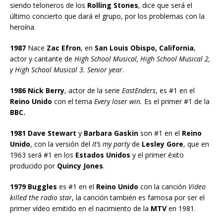
siendo teloneros de los
Rolling Stones
, dice que será el
último concierto que dará el grupo, por los problemas con la
heroína.
1987
Nace
Zac Efron
, en
San Louis Obispo, California
,
actor y cantante de
High School Musical, High School Musical 2,
y High School Musical 3. Senior year
.
1986 Nick Berry
, actor de la serie
EastEnders
, es #1 en el
Reino Unido
con el tema
Every loser win.
Es el primer #1 de la
BBC.
1981 Dave Stewart
y
Barbara Gaskin
son #1 en el
Reino
Unido
, con la versión del
It’s my party
de
Lesley Gore
, que en
1963 será #1 en los
Estados Unidos
y el primer éxito
producido por
Quincy Jones
.
1979 Buggles
es #1 en el
Reino Unido
con la canción
Video
killed the radio star
, la canción también es famosa por ser el
primer vídeo emitido en el nacimiento de la
MTV
en 1981.