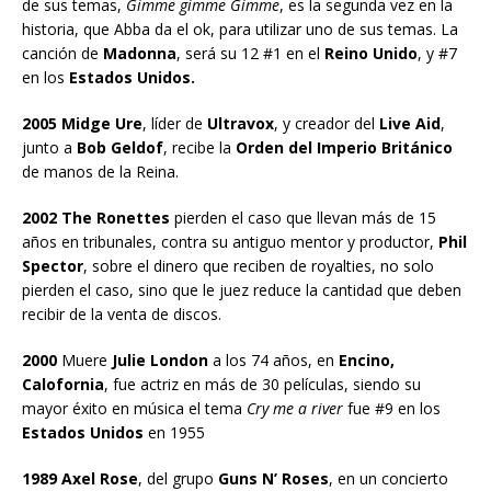
de sus temas,
Gimme gimme Gimme
, es la segunda vez en la
historia, que Abba da el ok, para utilizar uno de sus temas. La
canción de
Madonna
, será su 12 #1 en el
Reino Unido
, y #7
en los
Estados Unidos.
2005 Midge Ure
, líder de
Ultravox
, y creador del
Live Aid
,
junto a
Bob Geldof
, recibe la
Orden del Imperio Británico
de manos de la Reina.
2002 The Ronettes
pierden el caso que llevan más de 15
años en tribunales, contra su antiguo mentor y productor,
Phil
Spector
, sobre el dinero que reciben de royalties, no solo
pierden el caso, sino que le juez reduce la cantidad que deben
recibir de la venta de discos.
2000
Muere
Julie London
a los 74 años, en
Encino,
Calofornia
, fue actriz en más de 30 películas, siendo su
mayor éxito en música el tema
Cry me a river
fue #9 en los
Estados Unidos
en 1955
1989 Axel Rose
, del grupo
Guns N’ Roses
, en un concierto