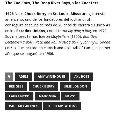
The Cadillacs, The Deep River Boys
, y
los Coasters.
1926
Nace
Chuck Berry
en
St. Louis, Missouri
, guitarrista
americano, uno de los fundadores del rock and roll,
conseguirá después de más de 20 años de carrera su único #1
en los
Estados Unidos
, con el tema
My ding a ling
, en 1972.
Sus mejores temas fueron
Maybellene
(1955),
Roll Over
Beethoven
(1956),
Rock and Roll Music
(1957) y
Johnny B. Goode
(1958). Fue incluido en el Rock and Roll Hall Of Fame, el primer
año que se inaguró, en 1986.
ADELE
AMY WINEHOUSE
AXL ROSE
BEE GEES
CHUCK BERRY
JULIE LONDON
LAURA NYRO
MADONNA
NE-YO
PAUL MCCARTNEY
THE TEMPTATIONS