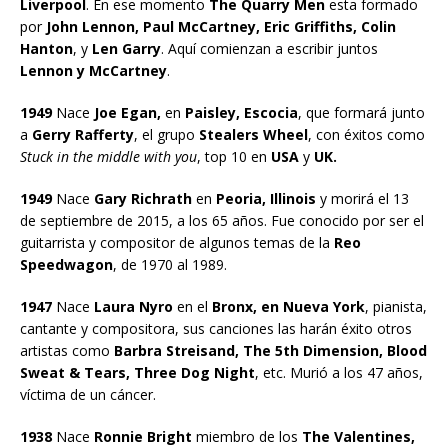
Liverpool
. En ese momento
The Quarry Men
esta formado
por
John Lennon, Paul McCartney, Eric Griffiths, Colin
Hanton
, y
Len Garry
. Aquí comienzan a escribir juntos
Lennon y McCartney
.
1949
Nace
Joe Egan,
en
Paisley, Escocia
, que formará junto
a
Gerry Rafferty
, el grupo
Stealers Wheel
, con éxitos como
Stuck in the middle with you
, top 10 en
USA
y
UK.
1949
Nace
Gary Richrath
en
Peoria, Illinois
y morirá el 13
de septiembre de 2015, a los 65 años. Fue conocido por ser el
guitarrista y compositor de algunos temas de la
Reo
Speedwagon
, de 1970 al 1989.
1947
Nace
Laura Nyro
en el
Bronx, en Nueva York
, pianista,
cantante y compositora, sus canciones las harán éxito otros
artistas como
Barbra Streisand, The 5th Dimension, Blood
Sweat & Tears, Three Dog Night
, etc. Murió a los 47 años,
víctima de un cáncer.
1938
Nace
Ronnie Bright
miembro de los
The Valentines,