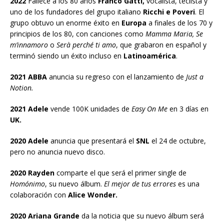
2022
Fallece a los 80 años
Franco Gatti,
vocalista, teclista y
uno de los fundadores del grupo italiano
Ricchi e Poveri
. El
grupo obtuvo un enorme éxito en
Europa
a finales de los 70 y
principios de los 80, con canciones como
Mamma Maria, Se
m’innamoro
o
Serà perché ti amo
, que grabaron en español y
terminó siendo un éxito incluso en
Latinoamérica
.
2021 ABBA
anuncia su regreso con el lanzamiento de
Just a
Notion.
2021 Adele
vende 100K unidades de
Easy On Me
en 3 días en
UK.
2020 Adele
anuncia que presentará el
SNL
el 24 de octubre,
pero no anuncia nuevo disco.
2020 Rayden
comparte el que será el primer single de
Homónimo
, su nuevo álbum.
El mejor de tus errores
es una
colaboración con
Alice Wonder.
2020 Ariana Grande
da la noticia que su nuevo álbum será