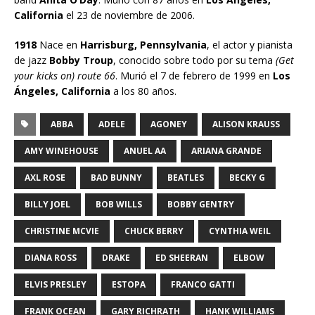
California
el 23 de noviembre de 2006.
1918
Nace en
Harrisburg, Pennsylvania
, el actor y pianista
de jazz
Bobby Troup
, conocido sobre todo por su tema
(Get
your kicks on) route 66
. Murió el 7 de febrero de 1999 en
Los
Ángeles, California
a los 80 años.
ABBA
ADELE
AGONEY
ALISON KRAUSS
AMY WINEHOUSE
ANUEL AA
ARIANA GRANDE
AXL ROSE
BAD BUNNY
BEATLES
BECKY G
BILLY JOEL
BOB WILLS
BOBBY GENTRY
CHRISTINE MCVIE
CHUCK BERRY
CYNTHIA WEIL
DIANA ROSS
DRAKE
ED SHEERAN
ELBOW
ELVIS PRESLEY
ESTOPA
FRANCO GATTI
FRANK OCEAN
GARY RICHRATH
HANK WILLIAMS