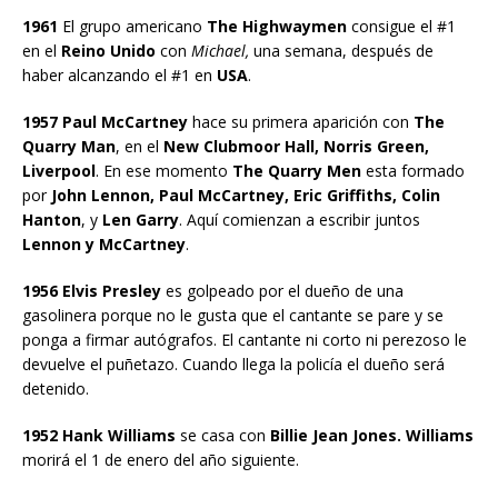
1961
El grupo americano
The Highwaymen
consigue el #1
en el
Reino Unido
con
Michael,
una semana, después de
haber alcanzando el #1 en
USA
.
1957 Paul McCartney
hace su primera aparición con
The
Quarry Man
, en el
New Clubmoor Hall, Norris Green,
Liverpool
. En ese momento
The Quarry Men
esta formado
por
John Lennon, Paul McCartney, Eric Griffiths, Colin
Hanton
, y
Len Garry
. Aquí comienzan a escribir juntos
Lennon y McCartney
.
1956 Elvis Presley
es golpeado por el dueño de una
gasolinera porque no le gusta que el cantante se pare y se
ponga a firmar autógrafos. El cantante ni corto ni perezoso le
devuelve el puñetazo. Cuando llega la policía el dueño será
detenido.
1952 Hank Williams
se casa con
Billie Jean Jones. Williams
morirá el 1 de enero del año siguiente.