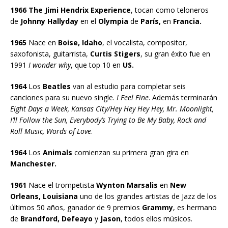
1966 The Jimi Hendrix Experience
, tocan como teloneros
de
Johnny Hallyday
en el
Olympia
de
París,
en
Francia.
1965
Nace en
Boise, Idaho
, el vocalista, compositor,
saxofonista, guitarrista,
Curtis Stigers
, su gran éxito fue en
1991
I wonder why
, que top 10 en
US.
1964
Los
Beatles
van al estudio para completar seis
canciones para su nuevo single.
I Feel Fine
. Además terminarán
Eight Days a Week, Kansas City/Hey Hey Hey Hey, Mr. Moonlight,
I’ll Follow the Sun, Everybody’s Trying to Be My Baby, Rock and
Roll Music, Words of Love
.
1964
Los
Animals
comienzan su primera gran gira en
Manchester.
1961
Nace el trompetista
Wynton Marsalis
en
New
Orleans, Louisiana
uno de los grandes artistas de Jazz de los
últimos 50 años, ganador de 9 premios
Grammy
, es hermano
de
Brandford, Defeayo
y
Jason
, todos ellos músicos.