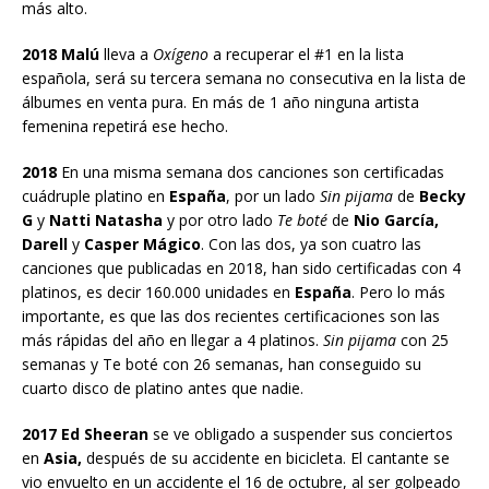
más alto.
2018 Malú
lleva a
Oxígeno
a recuperar el #1 en la lista
española, será su tercera semana no consecutiva en la lista de
álbumes en venta pura. En más de 1 año ninguna artista
femenina repetirá ese hecho.
2018
En una misma semana dos canciones son certificadas
cuádruple platino en
España
, por un lado
Sin pijama
de
Becky
G
y
Natti Natasha
y por otro lado
Te boté
de
Nio García,
Darell
y
Casper Mágico
. Con las dos, ya son cuatro las
canciones que publicadas en 2018, han sido certificadas con 4
platinos, es decir 160.000 unidades en
España
. Pero lo más
importante, es que las dos recientes certificaciones son las
más rápidas del año en llegar a 4 platinos.
Sin pijama
con 25
semanas y Te boté con 26 semanas, han conseguido su
cuarto disco de platino antes que nadie.
2017 Ed Sheeran
se ve obligado a suspender sus conciertos
en
Asia,
después de su accidente en bicicleta. El cantante se
vio envuelto en un accidente el 16 de octubre, al ser golpeado