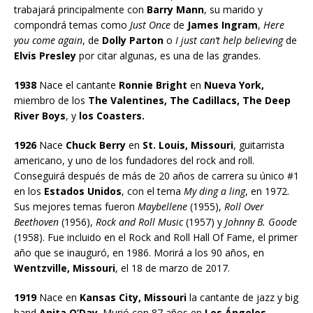
trabajará principalmente con
Barry Mann
, su marido y
compondrá temas como
Just Once
de
James Ingram
,
Here
you come again
, de
Dolly Parton
o
I just can’t help believing
de
Elvis Presley
por citar algunas, es una de las grandes.
1938
Nace el cantante
Ronnie Bright
en
Nueva York,
miembro de los
The Valentines, The Cadillacs, The Deep
River Boys
, y
los Coasters.
1926
Nace
Chuck Berry
en
St. Louis, Missouri
, guitarrista
americano, y uno de los fundadores del rock and roll.
Conseguirá después de más de 20 años de carrera su único #1
en los
Estados Unidos
, con el tema
My ding a ling
, en 1972.
Sus mejores temas fueron
Maybellene
(1955),
Roll Over
Beethoven
(1956),
Rock and Roll Music
(1957) y
Johnny B. Goode
(1958). Fue incluido en el Rock and Roll Hall Of Fame, el primer
año que se inauguró, en 1986. Morirá a los 90 años, en
Wentzville, Missouri
, el 18 de marzo de 2017.
1919
Nace en
Kansas City, Missouri
la cantante de jazz y big
band
Anita O’Day
. Murió con 87 años en
Los Ángeles,