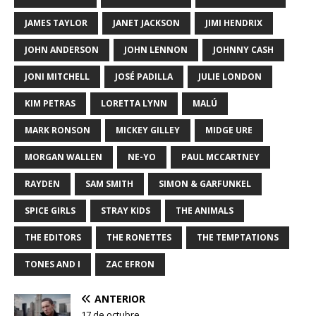
JAMES TAYLOR
JANET JACKSON
JIMI HENDRIX
JOHN ANDERSON
JOHN LENNON
JOHNNY CASH
JONI MITCHELL
JOSÉ PADILLA
JULIE LONDON
KIM PETRAS
LORETTA LYNN
MALÚ
MARK RONSON
MICKEY GILLEY
MIDGE URE
MORGAN WALLEN
NE-YO
PAUL MCCARTNEY
RAYDEN
SAM SMITH
SIMON & GARFUNKEL
SPICE GIRLS
STRAY KIDS
THE ANIMALS
THE EDITORS
THE RONETTES
THE TEMPTATIONS
TONES AND I
ZAC EFRON
ANTERIOR
17 de octubre