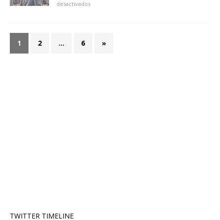
desactivados
1
2
…
6
»
TWITTER TIMELINE