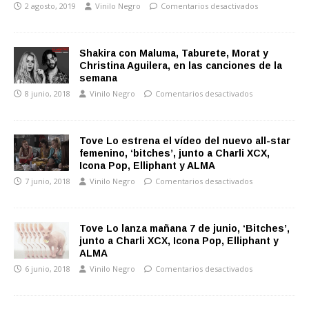
2 agosto, 2019
Vinilo Negro
Comentarios desactivados
Shakira con Maluma, Taburete, Morat y
Christina Aguilera, en las canciones de la
semana
8 junio, 2018
Vinilo Negro
Comentarios desactivados
Tove Lo estrena el vídeo del nuevo all-star
femenino, ‘bitches’, junto a Charli XCX,
Icona Pop, Elliphant y ALMA
7 junio, 2018
Vinilo Negro
Comentarios desactivados
Tove Lo lanza mañana 7 de junio, ‘Bitches’,
junto a Charli XCX, Icona Pop, Elliphant y
ALMA
6 junio, 2018
Vinilo Negro
Comentarios desactivados