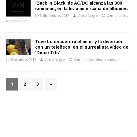
‘Back In Black’ de AC/DC alcanza las 300
semanas, en la lista americana de álbumes
3 diciembre, 2017
Vinilo Negro
Comentarios
desactivados
Tove Lo encuentra el amor y la diversión
con un teleñeco, en el surrealista vídeo de
‘Disco Tits’
5 octubre, 2017
Vinilo Negro
Comentarios desactivados
1
2
3
»