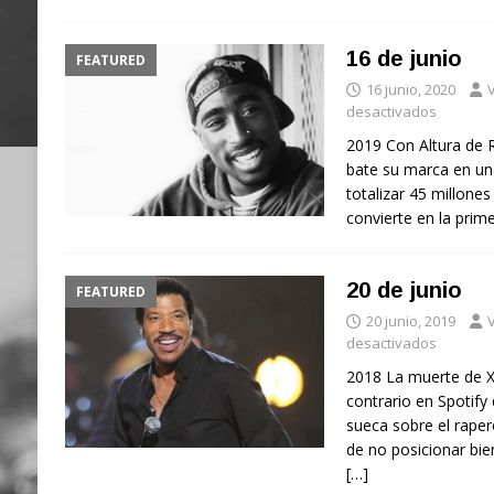
16 de junio
FEATURED
16 junio, 2020
V
desactivados
2019 Con Altura de Ro
bate su marca en un
totalizar 45 millone
convierte en la prim
20 de junio
FEATURED
20 junio, 2019
V
desactivados
2018 La muerte de X
contrario en Spotify
sueca sobre el rape
de no posicionar bien
[…]