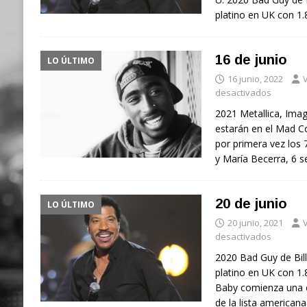
platino en UK con 1.
16 de junio
LO ÚLTIMO
16 junio, 2022
V
desactivados
2021 Metallica, Imag
estarán en el Mad C
por primera vez los 
y María Becerra, 6
20 de junio
LO ÚLTIMO
20 junio, 2021
V
desactivados
2020 Bad Guy de Billi
platino en UK con 1.8
Baby comienza una e
de la lista america