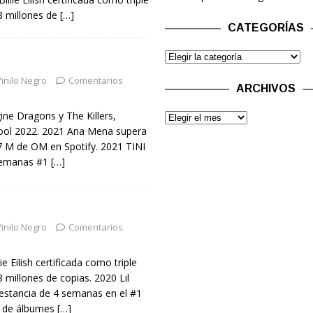
8 millones de
[…]
CATEGORÍAS
inilo Negro
Comentarios
ARCHIVOS
ine Dragons y The Killers,
ool 2022. 2021 Ana Mena supera
7 M de OM en Spotify. 2021 TINI
 semanas #1
[…]
inilo Negro
Comentarios
e Eilish certificada como triple
 millones de copias. 2020 Lil
stancia de 4 semanas en el #1
na de álbumes
[…]