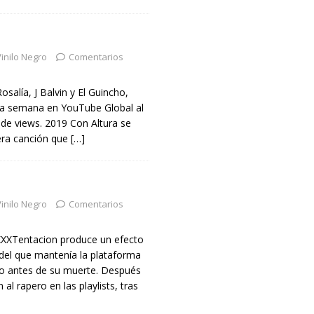
inilo Negro
Comentarios
salía, J Balvin y El Guincho,
a semana en YouTube Global al
s de views. 2019 Con Altura se
era canción que
[…]
inilo Negro
Comentarios
XXTentacion produce un efecto
 del que mantenía la plataforma
ro antes de su muerte. Después
 al rapero en las playlists, tras