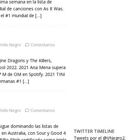
cima semana en la lista de
dial de canciones con As It Was.
el #1 mundial de
[…]
inilo Negro
Comentarios
ine Dragons y The Killers,
ool 2022. 2021 Ana Mena supera
7 M de OM en Spotify. 2021 TINI
 semanas #1
[…]
inilo Negro
Comentarios
sigue dominando las listas de
TWITTER TIMELINE
 en Australia, con Sour y Good 4
Tweets por el @VNegro2.
llie Eilish certificada como triple