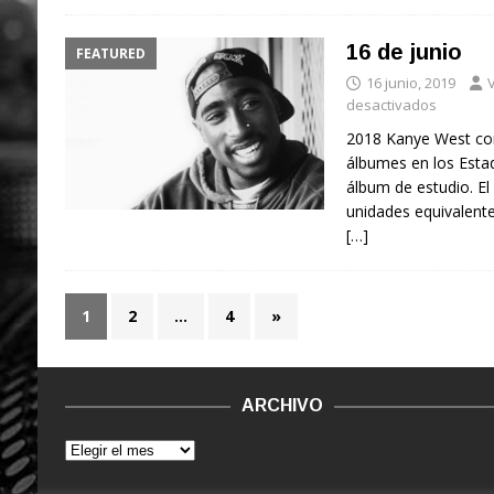
16 de junio
FEATURED
16 junio, 2019
V
desactivados
2018 Kanye West cons
álbumes en los Esta
álbum de estudio. El
unidades equivalent
[…]
1
2
…
4
»
ARCHIVO