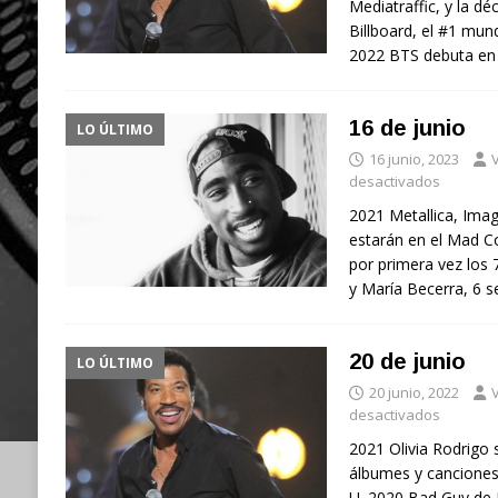
Mediatraffic, y la dé
Billboard, el #1 mun
2022 BTS debuta en 
16 de junio
LO ÚLTIMO
16 junio, 2023
V
desactivados
2021 Metallica, Imag
estarán en el Mad C
por primera vez los 
y María Becerra, 6
20 de junio
LO ÚLTIMO
20 junio, 2022
V
desactivados
2021 Olivia Rodrigo 
álbumes y canciones
U. 2020 Bad Guy de Bi