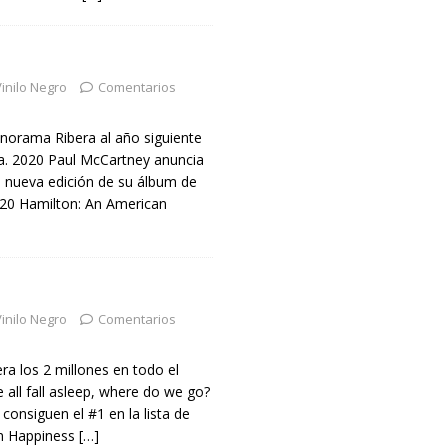
inilo Negro
Comentarios
norama Ribera al año siguiente
a. 2020 Paul McCartney anuncia
a nueva edición de su álbum de
020 Hamilton: An American
inilo Negro
Comentarios
pera los 2 millones en todo el
ll fall asleep, where do we go?
consiguen el #1 en la lista de
n Happiness
[…]