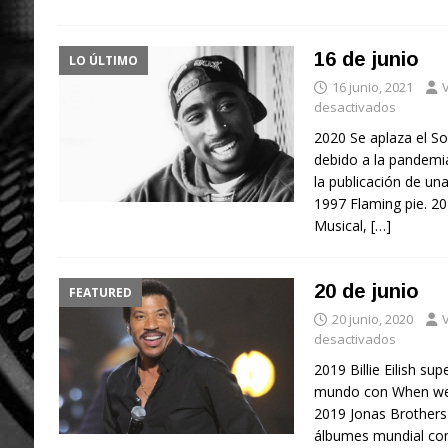
16 de junio
LO ÚLTIMO
16 junio, 2021
V
desactivados
2020 Se aplaza el So
debido a la pandemi
la publicación de un
1997 Flaming pie. 2
Musical,
[…]
20 de junio
FEATURED
20 junio, 2020
V
desactivados
2019 Billie Eilish su
mundo con When we a
2019 Jonas Brothers 
álbumes mundial co