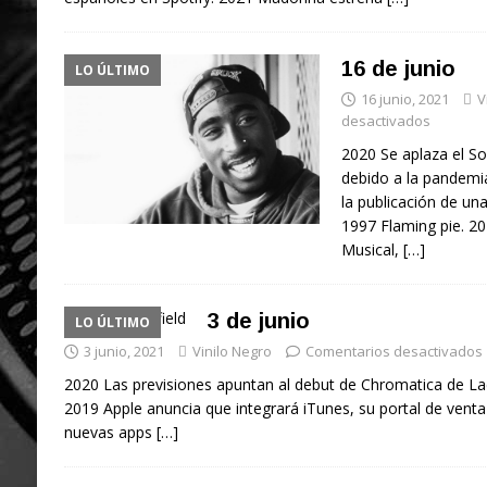
16 de junio
LO ÚLTIMO
16 junio, 2021
V
desactivados
2020 Se aplaza el So
debido a la pandemi
la publicación de un
1997 Flaming pie. 2
Musical,
[…]
3 de junio
LO ÚLTIMO
3 junio, 2021
Vinilo Negro
Comentarios desactivados
2020 Las previsiones apuntan al debut de Chromatica de La
2019 Apple anuncia que integrará iTunes, su portal de vent
nuevas apps
[…]