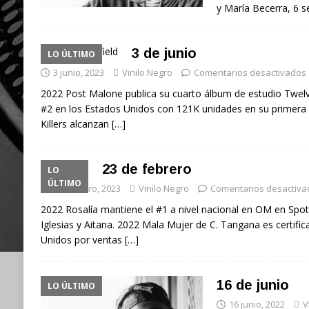
y María Becerra, 6
3 de junio
LO ÚLTIMO
3 junio, 2023
Vinilo Negro
Comentarios desactivados
2022 Post Malone publica su cuarto álbum de estudio Twelv
#2 en los Estados Unidos con 121K unidades en su primera
Killers alcanzan
[…]
23 de febrero
LO
ÚLTIMO
23 febrero, 2023
Vinilo Negro
Comentarios desactiva
2022 Rosalía mantiene el #1 a nivel nacional en OM en Spoti
Iglesias y Aitana. 2022 Mala Mujer de C. Tangana es certific
Unidos por ventas
[…]
16 de junio
LO ÚLTIMO
16 junio, 2022
V