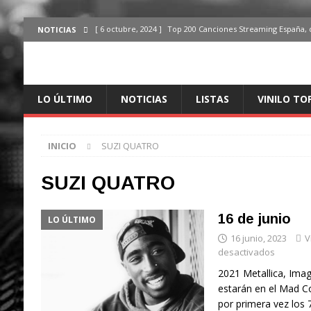
[ 6 octubre, 2024 ]
Top 200 Canciones Streaming España, 
NOTICIAS
[ 4 octubre, 2024 ]
Top 200 Artistas streaming en España,
[ 3 octubre, 2024 ]
Top 100 Artistas Españoles Streaming 
LO ÚLTIMO
NOTICIAS
LISTAS
VINILO TO
ÚLTIMO
[ 2 octubre, 2024 ]
Top 100 Artistas Internacionales Stre
INICIO
SUZI QUATRO
ÚLTIMO
[ 6 octubre, 2024 ]
Top 200 Canciones España, del 30 de d
SUZI QUATRO
16 de junio
LO ÚLTIMO
16 junio, 2023
V
desactivados
2021 Metallica, Imag
estarán en el Mad C
por primera vez los 