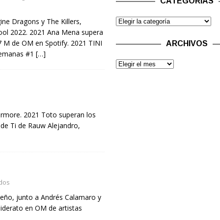
CATEGORÍAS
ine Dragons y The Killers,
ool 2022. 2021 Ana Mena supera
7 M de OM en Spotify. 2021 TINI
ARCHIVOS
 semanas #1
[…]
vermore. 2021 Toto superan los
 de Ti de Rauw Alejandro,
dos
leño, junto a Andrés Calamaro y
liderato en OM de artistas