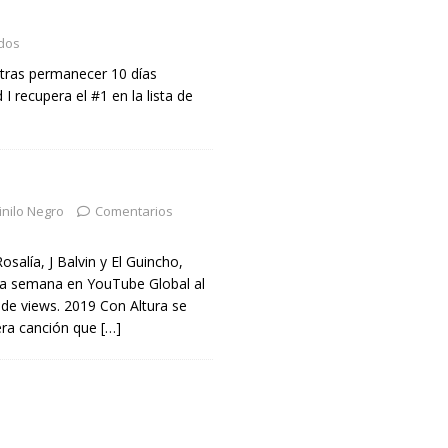
dos
 tras permanecer 10 días
I recupera el #1 en la lista de
inilo Negro
Comentarios
salía, J Balvin y El Guincho,
a semana en YouTube Global al
s de views. 2019 Con Altura se
era canción que
[…]