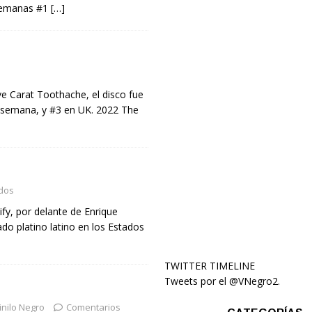
 semanas #1
[…]
e Carat Toothache, el disco fue
 semana, y #3 en UK. 2022 The
dos
fy, por delante de Enrique
ado platino latino en los Estados
TWITTER TIMELINE
Tweets por el @VNegro2.
inilo Negro
Comentarios