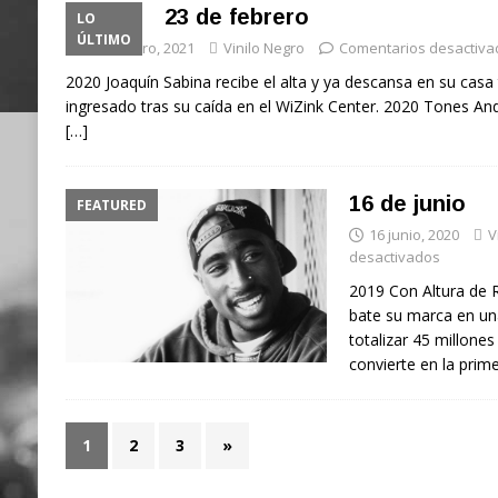
23 de febrero
LO
ÚLTIMO
23 febrero, 2021
Vinilo Negro
Comentarios desactiva
2020 Joaquín Sabina recibe el alta y ya descansa en su casa
ingresado tras su caída en el WiZink Center. 2020 Tones And 
[…]
16 de junio
FEATURED
16 junio, 2020
V
desactivados
2019 Con Altura de Ro
bate su marca en un
totalizar 45 millone
convierte en la prim
1
2
3
»