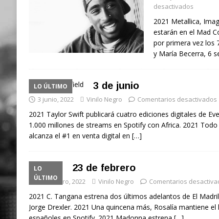
desactivados
2021 Metallica, Imag
estarán en el Mad C
por primera vez los 
y María Becerra, 6
3 de junio
LO ÚLTIMO
3 junio, 2022
Vinilo Negro
Comentarios desactivados
2021 Taylor Swift publicará cuatro ediciones digitales de E
1.000 millones de streams en Spotify con Africa. 2021 Todo
alcanza el #1 en venta digital en
[…]
23 de febrero
LO
ÚLTIMO
23 febrero, 2022
Vinilo Negro
Comentarios desactiva
2021 C. Tangana estrena dos últimos adelantos de El Madri
Jorge Drexler. 2021 Una quincena más, Rosalía mantiene el 
españoles en Spotify. 2021 Madonna estrena
[…]