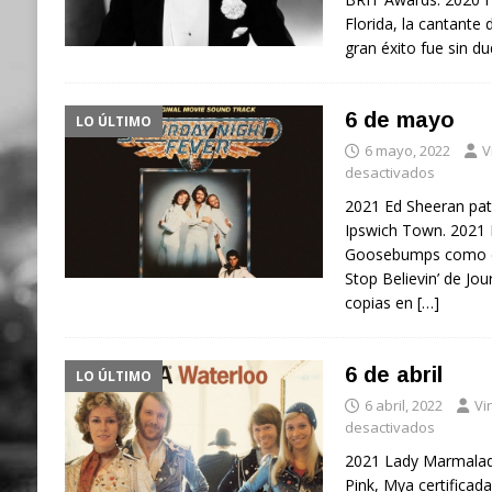
Florida, la cantante
gran éxito fue sin d
6 de mayo
LO ÚLTIMO
6 mayo, 2022
V
desactivados
2021 Ed Sheeran patr
Ipswich Town. 2021 H
Goosebumps como di
Stop Believin’ de Jo
copias en
[…]
6 de abril
LO ÚLTIMO
6 abril, 2022
Vi
desactivados
2021 Lady Marmalade 
Pink, Mya certificad