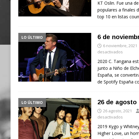
KT Oslin. Fue una de
populares a finales 
top 10 en listas coun
6 de noviemb
LO ÚLTIMO
6 noviembre, 2021
desactivados
2020 C. Tangana est
junto a Niño de Elch
España, se convertirá
de Spotify España c
26 de agosto
LO ÚLTIMO
26 agosto, 2021
desactivados
2019 Kygo y Whitney
Higher Love, un hom