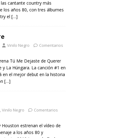
 las cantante country más
de los años 80, con tres álbumes
try el
[…]
re
Vinilo Negro
Comentarios
rena Tú Me Dejaste de Querer
e y La Húngara. La canción #1 en
 en el mejor debut en la historia
on
[…]
Vinilo Negro
Comentarios
 Houston estrenan el vídeo de
enaje a los años 80 y