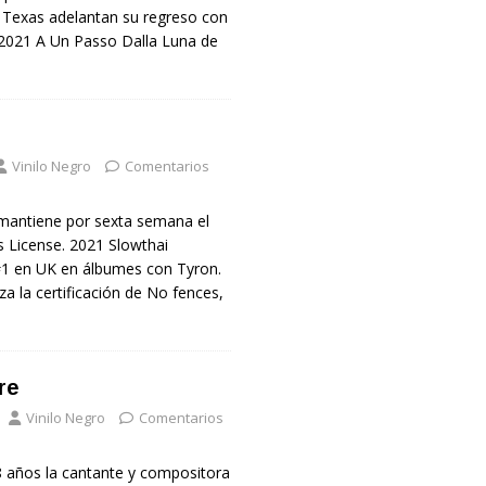
Texas adelantan su regreso con
 2021 A Un Passo Dalla Luna de
Vinilo Negro
Comentarios
 mantiene por sexta semana el
s License. 2021 Slowthai
#1 en UK en álbumes con Tyron.
za la certificación de No fences,
re
Vinilo Negro
Comentarios
8 años la cantante y compositora