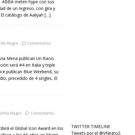
1 ABBA meten hype con sus
idad de un regreso, con gira y
 El catálogo de Aaliyah
[…]
nilo Negro
Comentarios
Ana Mena publican Un Bacio
ción será #4 en Italia y triple
lice publican Blue Weekend, su
io, precedido de 4 singles. El
Vinilo Negro
Comentarios
TWITTER TIMELINE
ibirá el Global Icon Award en los
Tweets por el @VNegro2.
allece a los 66 años en Miami,