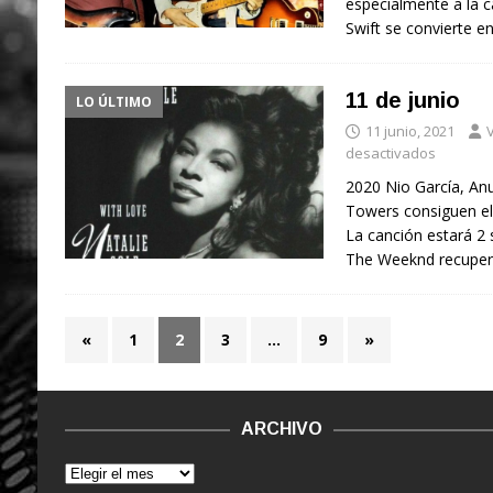
especialmente a la c
Swift se convierte e
11 de junio
LO ÚLTIMO
11 junio, 2021
V
desactivados
2020 Nio García, Anu
Towers consiguen el
La canción estará 2
The Weeknd recuper
«
1
2
3
…
9
»
ARCHIVO