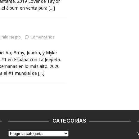
antante. 2019 Lover de Taylor
n el álbum en venta pura
[…]
inilo Negro
Comentarios
el Aa, Brray, Juanka, y Myke
 #1 en España con La Jeepeta.
 semanas en lo más alto. 2020
a el #1 mundial de
[…]
CATEGORÍAS