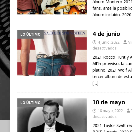
álbum Montero 202
fans, ante la posibil
álbum incluido. 2020
4 de junio
LO ÚLTIMO
4 junio, 2022
Vi
desactivados
2021 Rocco Hunt y 
All’Improvviso, la can
platino. 2021 Wolf A
tercer álbum de estud
[…]
10 de mayo
LO ÚLTIMO
10 mayo, 2022
desactivados
2021 Taylor Swift rec
BRIT Awards. 2020 F