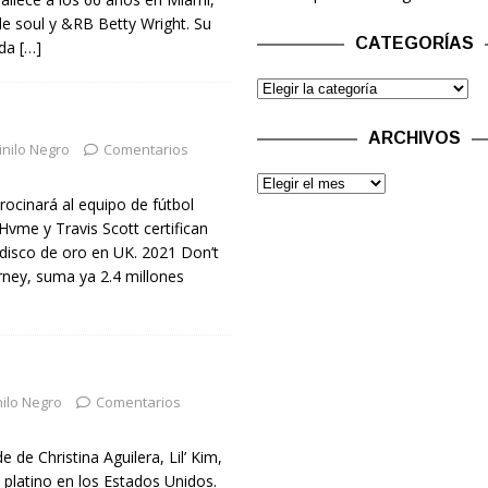
 de soul y &RB Betty Wright. Su
CATEGORÍAS
uda
[…]
ARCHIVOS
inilo Negro
Comentarios
ocinará al equipo de fútbol
vme y Travis Scott certifican
sco de oro en UK. 2021 Don’t
urney, suma ya 2.4 millones
nilo Negro
Comentarios
de Christina Aguilera, Lil’ Kim,
a platino en los Estados Unidos.