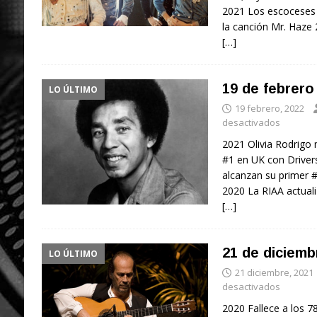
2021 Los escoceses 
la canción Mr. Haze
[…]
19 de febrero
LO ÚLTIMO
19 febrero, 2022
desactivados
2021 Olivia Rodrigo
#1 en UK con Driver
alcanzan su primer 
2020 La RIAA actuali
[…]
21 de diciemb
LO ÚLTIMO
21 diciembre, 2021
desactivados
2020 Fallece a los 7