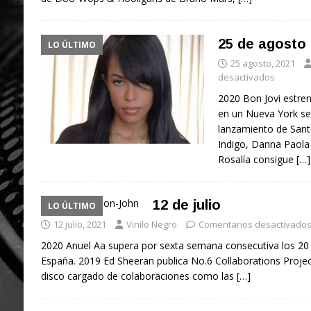
25 de agosto
LO ÚLTIMO
25 agosto, 2021
desactivados
2020 Bon Jovi estre
en un Nueva York se
lanzamiento de Sante
Indigo, Danna Paola
Rosalía consigue
[…]
12 de julio
LO ÚLTIMO
12 julio, 2021
Vinilo Negro
Comentarios desactivado
2020 Anuel Aa supera por sexta semana consecutiva los 20
España. 2019 Ed Sheeran publica No.6 Collaborations Project
disco cargado de colaboraciones como las
[…]