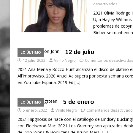
desactivados
2021 Olivia Rodrigo 
U, a Hayley Williams 
problemas de copyrig
Bieber se mantienen
12 de julio
LO ÚLTIMO
12 julio, 2022
Vinilo Negro
Comentarios desactivado
2021 Ana Mena y Rocco Hunt alcanzan el disco de platino en
All’Improvviso. 2020 Anuel Aa supera por sexta semana cons
en YouTube España. 2019 Ed
[…]
5 de enero
LO ÚLTIMO
5 enero, 2022
Vinilo Negro
Comentarios desactivado
2021 Hipgnosis se hace con el catálogo de Lindsey Bucking
con Fleetwood Mac. 2021 Los Grammy son aplazados debid
de Doo-Wops & Hooligans de Bruno Mars,
[…]