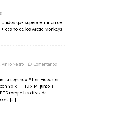
s
 Unidos que supera el millón de
 + casino de los Arctic Monkeys,
Vinilo Negro
Comentarios
ue su segundo #1 en vídeos en
on Yo x Ti, Tu x Mi junto a
BTS rompe las cifras de
écord
[…]