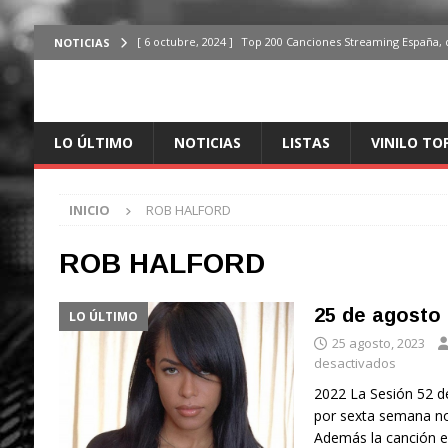
[ 6 octubre, 2024 ]
Top 200 Canciones Streaming España, 
NOTICIAS
[ 4 octubre, 2024 ]
Top 200 Artistas streaming en España,
[ 3 octubre, 2024 ]
Top 100 Artistas Españoles Streaming 
LO ÚLTIMO
NOTICIAS
LISTAS
VINILO TO
ÚLTIMO
[ 2 octubre, 2024 ]
Top 100 Artistas Internacionales Stre
INICIO
ROB HALFORD
ÚLTIMO
[ 6 octubre, 2024 ]
Top 200 Canciones España, del 30 de d
ROB HALFORD
25 de agosto
LO ÚLTIMO
25 agosto, 2023
desactivados
2022 La Sesión 52 d
por sexta semana no
Además la canción e