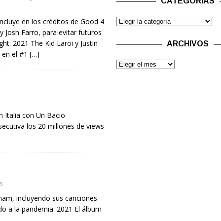
CATEGORÍAS
incluye en los créditos de Good 4
y Josh Farro, para evitar futuros
ht. 2021 The Kid Laroi y Justin
ARCHIVOS
 en el #1
[…]
s
 Italia con Un Bacio
ecutiva los 20 millones de views
s
ham, incluyendo sus canciones
o a la pandemia. 2021 El álbum