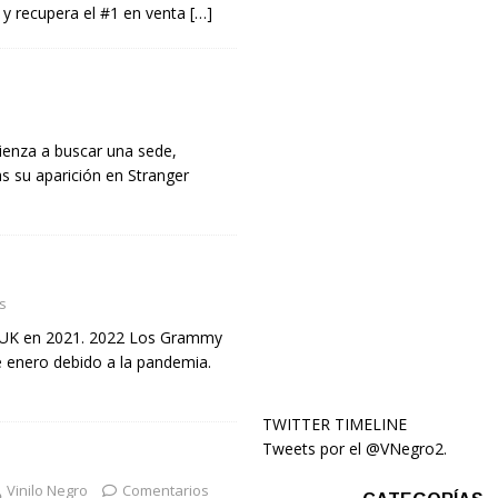
y recupera el #1 en venta
[…]
s
ienza a buscar una sede,
as su aparición en Stranger
s
n UK en 2021. 2022 Los Grammy
e enero debido a la pandemia.
TWITTER TIMELINE
Tweets por el @VNegro2.
Vinilo Negro
Comentarios