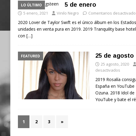
5 de enero
LO ÚLTIMO
5 enero, 2021
Vinilo Negro
Comentarios desactivado
2020 Lover de Taylor Swift es el único álbum en los Estados
unidades en venta pura en 2019. 2019 Tranquility base hotel
con
[…]
25 de agosto
FEATURED
25 agosto, 2020
desactivados
2019 Rosalía consig
España en YouTube c
Ozuna. 2018 Idol de 
YouTube y bate el r
1
2
3
»