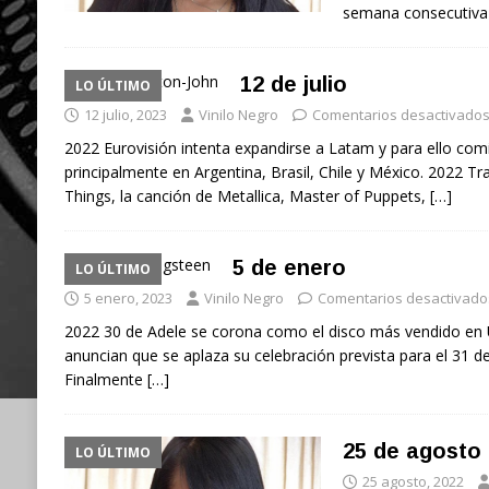
semana consecutiva 
12 de julio
LO ÚLTIMO
12 julio, 2023
Vinilo Negro
Comentarios desactivado
2022 Eurovisión intenta expandirse a Latam y para ello com
principalmente en Argentina, Brasil, Chile y México. 2022 Tr
Things, la canción de Metallica, Master of Puppets,
[…]
5 de enero
LO ÚLTIMO
5 enero, 2023
Vinilo Negro
Comentarios desactivado
2022 30 de Adele se corona como el disco más vendido e
anuncian que se aplaza su celebración prevista para el 31 d
Finalmente
[…]
25 de agosto
LO ÚLTIMO
25 agosto, 2022