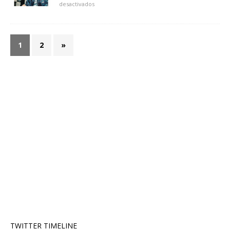
desactivados
1
2
»
TWITTER TIMELINE