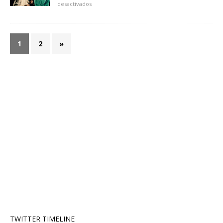
desactivados
1
2
»
TWITTER TIMELINE