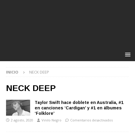
INICIO
NECK DEEP
NECK DEEP
Taylor Swift hace doblete en Australia, #1
en canciones ‘Cardigan’ y #1 en álbumes
‘Folklore’
2 agosto, 2020
Vinilo Negro
Comentarios desactivados