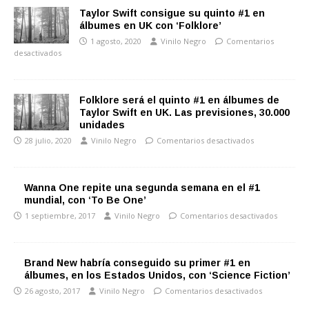
Taylor Swift consigue su quinto #1 en
álbumes en UK con ‘Folklore’
1 agosto, 2020
Vinilo Negro
Comentarios
desactivados
Folklore será el quinto #1 en álbumes de
Taylor Swift en UK. Las previsiones, 30.000
unidades
28 julio, 2020
Vinilo Negro
Comentarios desactivados
Wanna One repite una segunda semana en el #1
mundial, con ‘To Be One’
1 septiembre, 2017
Vinilo Negro
Comentarios desactivados
Brand New habría conseguido su primer #1 en
álbumes, en los Estados Unidos, con ‘Science Fiction’
26 agosto, 2017
Vinilo Negro
Comentarios desactivados