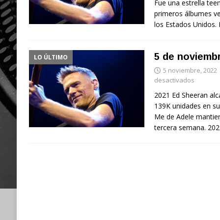
Fue una estrella teen
primeros álbumes ve
los Estados Unidos.
5 de noviemb
LO ÚLTIMO
5 noviembre, 2022
desactivados
2021 Ed Sheeran alc
139K unidades en s
Me de Adele mantien
tercera semana. 202