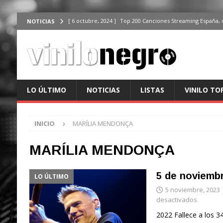
[ 6 octubre, 2024 ]
Top 200 Canciones Streaming España, 
NOTICIAS
[ 4 octubre, 2024 ]
Top 200 Artistas streaming en España,
[ 3 octubre, 2024 ]
Top 100 Artistas Españoles Streaming 
ÚLTIMO
[ 2 octubre, 2024 ]
Top 100 Artistas Internacionales Stre
LO ÚLTIMO
NOTICIAS
LISTAS
VINILO TO
ÚLTIMO
[ 6 octubre, 2024 ]
Top 200 Canciones España, del 30 de d
INICIO
MARÍLIA MENDONÇA
MARÍLIA MENDONÇA
5 de noviemb
LO ÚLTIMO
5 noviembre, 2023
desactivados
2022 Fallece a los 3