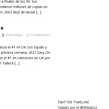
 a finales de los 90. Sus
ndieron millones de copias en
 En 2002 dejó de lanzar
[…]
re
Vinilo Negro
Comentarios
anza el #1 en UK con Equals y
u primera semana. 2021 Easy On
e el #1 en canciones en UK por
1 Fallece
[…]
TWITTER TIMELINE
Tweets por el @VNegro2.