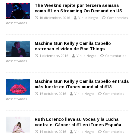
The Weeknd repite por tercera semana
como #1 en Streaming On Demand en US
10 diciembre, 2016
Vinilo Negro
Comentarios
desactivados
Machine Gun Kelly y Camila Cabello
estrenan el vídeo de Bad Things
1 diciembre, 2016
Vinilo Negro
Comentarios
desactivados
Machine Gun Kelly y Camila Cabello entrada
más fuerte en iTunes mundial al #13
15 octubre, 2016
Vinilo Negro
Comentarios
desactivados
Ruth Lorenzo lleva su Voces y la Lucha
contra el Cáncer al #1 en iTunes España
14 octubre, 2016
Vinilo Negro
Comentarios