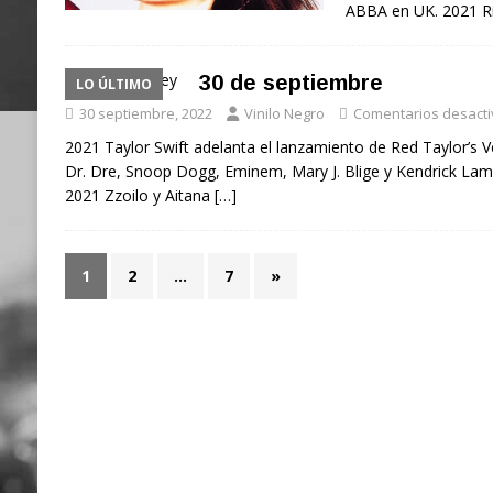
ABBA en UK. 2021 Ri
30 de septiembre
LO ÚLTIMO
30 septiembre, 2022
Vinilo Negro
Comentarios desact
2021 Taylor Swift adelanta el lanzamiento de Red Taylor’s V
Dr. Dre, Snoop Dogg, Eminem, Mary J. Blige y Kendrick Lama
2021 Zzoilo y Aitana
[…]
1
2
…
7
»