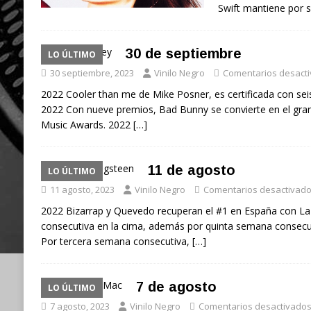
Swift mantiene por
30 de septiembre
LO ÚLTIMO
30 septiembre, 2023
Vinilo Negro
Comentarios desact
2022 Cooler than me de Mike Posner, es certificada con seis
2022 Con nueve premios, Bad Bunny se convierte en el gran t
Music Awards. 2022
[…]
11 de agosto
LO ÚLTIMO
11 agosto, 2023
Vinilo Negro
Comentarios desactivad
2022 Bizarrap y Quevedo recuperan el #1 en España con La
consecutiva en la cima, además por quinta semana consecut
Por tercera semana consecutiva,
[…]
7 de agosto
LO ÚLTIMO
7 agosto, 2023
Vinilo Negro
Comentarios desactivado