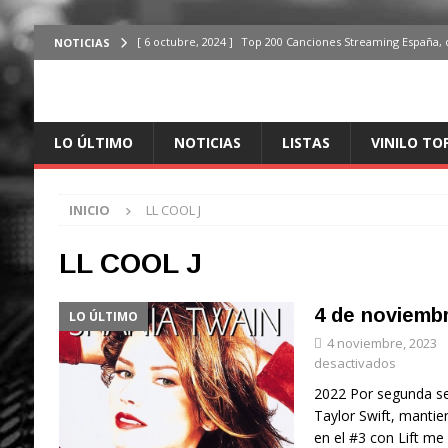
[ 6 octubre, 2024 ]
Top 200 Canciones Streaming España, 
NOTICIAS
[ 4 octubre, 2024 ]
Top 200 Artistas streaming en España,
[ 3 octubre, 2024 ]
Top 100 Artistas Españoles Streaming 
LO ÚLTIMO
NOTICIAS
LISTAS
VINILO TO
ÚLTIMO
[ 2 octubre, 2024 ]
Top 100 Artistas Internacionales Stre
INICIO
LL COOL J
ÚLTIMO
[ 6 octubre, 2024 ]
Top 200 Canciones España, del 30 de d
LL COOL J
4 de noviemb
LO ÚLTIMO
4 noviembre, 2023
desactivados
2022 Por segunda se
Taylor Swift, mantie
en el #3 con Lift me