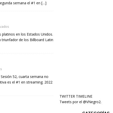
 segunda semana el #1 en
[…]
ivados
 platinos en los Estados Unidos.
riunfador de los Billboard Latin
os
 Sesión 52, cuarta semana no
iva es el #1 en streaming. 2022
TWITTER TIMELINE
Tweets por el @VNegro2.
s