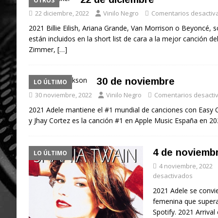
OTROS
22 diciembre, 2022
Vinilo Negro
Comentarios desactiv
2021 Billie Eilish, Ariana Grande, Van Morrison o Beyoncé, s
están incluidos en la short list de cara a la mejor canción d
Zimmer,
[…]
30 de noviembre
LO ÚLTIMO
30 noviembre, 2022
Vinilo Negro
Comentarios desacti
2021 Adele mantiene el #1 mundial de canciones con Easy
y Jhay Cortez es la canción #1 en Apple Music España en 202
4 de noviemb
LO ÚLTIMO
4 noviembre, 2022
desactivados
2021 Adele se convie
femenina que supera
Spotify. 2021 Arriva