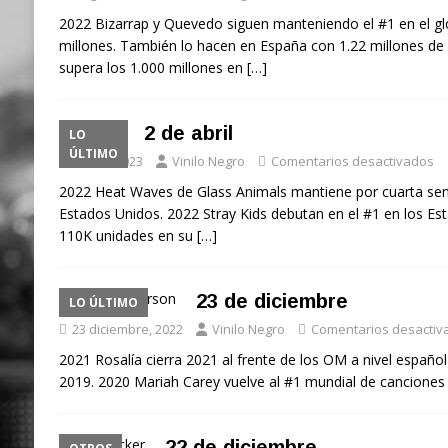
2022 Bizarrap y Quevedo siguen manteniendo el #1 en el glo
millones. También lo hacen en España con 1.22 millones d
supera los 1.000 millones en
[…]
2 de abril
LO
ÚLTIMO
2 abril, 2023
Vinilo Negro
Comentarios desactivados
2022 Heat Waves de Glass Animals mantiene por cuarta sem
Estados Unidos. 2022 Stray Kids debutan en el #1 en los Es
110K unidades en su
[…]
23 de diciembre
LO ÚLTIMO
23 diciembre, 2022
Vinilo Negro
Comentarios desactiv
2021 Rosalía cierra 2021 al frente de los OM a nivel español
2019. 2020 Mariah Carey vuelve al #1 mundial de canciones 
22 de diciembre