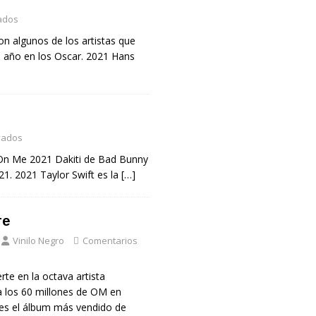
ados
on algunos de los artistas que
el año en los Oscar. 2021 Hans
vados
 On Me 2021 Dakiti de Bad Bunny
1. 2021 Taylor Swift es la
[…]
re
Vinilo Negro
Comentarios
rte en la octava artista
 los 60 millones de OM en
l es el álbum más vendido de