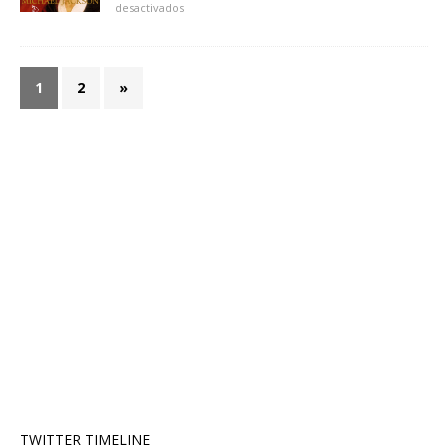
desactivados
1
2
»
TWITTER TIMELINE