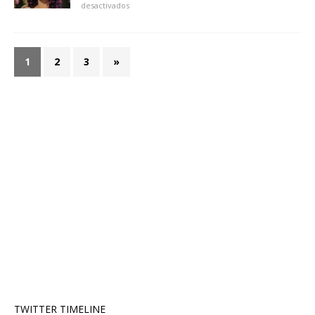
desactivados
1
2
3
»
TWITTER TIMELINE