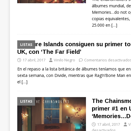
álbumes mundial, de
Memories…do not ope
copias equivalentes,
25.000 en
[…]
Future Islands consiguen su primer t
LISTAS
UK, con ‘The Far Field’
17 abril, 2017
Vinilo Negro
Comentarios desactivado
En el repaso a la lista británica de álbumes teníamos que e
sexta semana, con Divide, mientras que Rag’n’Bone Man en
el
[…]
The Chainsmo
LISTAS
primer #1 en 
‘Memories…D
17 abril, 2017
V
desactivados