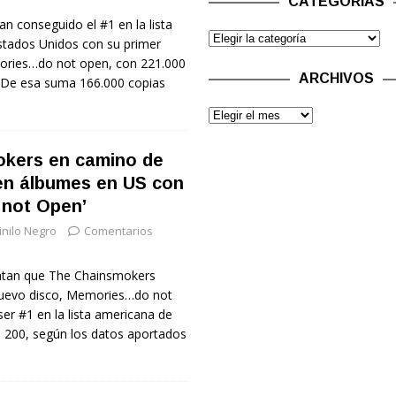
CATEGORÍAS
 conseguido el #1 en la lista
stados Unidos con su primer
ories…do not open, con 221.000
ARCHIVOS
. De esa suma 166.000 copias
kers en camino de
 en álbumes en US con
 not Open’
inilo Negro
Comentarios
ntan que The Chainsmokers
nuevo disco, Memories…do not
er #1 en la lista americana de
d 200, según los datos aportados