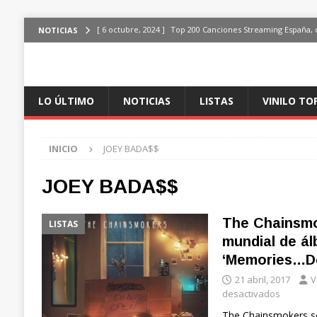
[ 6 octubre, 2024 ]
Top 200 Canciones Streaming España, 
NOTICIAS
[ 4 octubre, 2024 ]
Top 200 Artistas streaming en España,
[ 3 octubre, 2024 ]
Top 100 Artistas Españoles Streaming 
LO ÚLTIMO
NOTICIAS
LISTAS
VINILO TO
ÚLTIMO
[ 2 octubre, 2024 ]
Top 100 Artistas Internacionales Stre
INICIO
JOEY BADA$$
ÚLTIMO
[ 6 octubre, 2024 ]
Top 200 Canciones España, del 30 de d
JOEY BADA$$
The Chainsmo
LISTAS
mundial de á
‘Memories…D
21 abril, 2017
V
desactivados
The Chainsmokers son