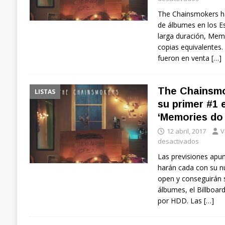
The Chainsmokers han
de álbumes en los E
larga duración, Mem
copias equivalentes
fueron en venta
[…]
The Chainsmo
LISTAS
su primer #1
‘Memories do
12 abril, 2017
V
desactivados
Las previsiones apu
harán cada con su 
open y conseguirán s
álbumes, el Billboar
por HDD. Las
[…]