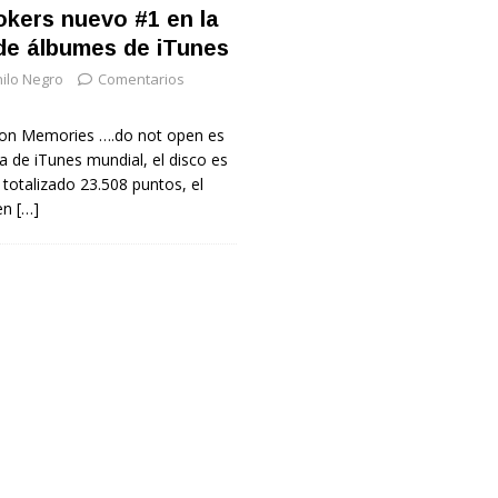
kers nuevo #1 en la
 de álbumes de iTunes
nilo Negro
Comentarios
on Memories ….do not open es
ta de iTunes mundial, el disco es
 totalizado 23.508 puntos, el
 en
[…]