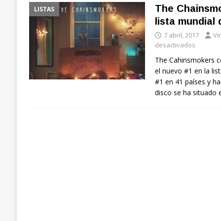
The Chainsmo
LISTAS
lista mundial
7 abril, 2017
Vi
desactivados
The Cahinsmokers c
el nuevo #1 en la lis
#1 en 41 países y ha
disco se ha situado