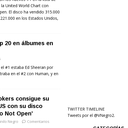
 la United World Chart con
n. El disco ha vendido 315.000
 221.000 en los Estados Unidos,
op 20 en álbumes en
s
n el #1 estaba Ed Sheeran por
traba en el #2 con Human, y en
kers consigue su
US con su disco
TWITTER TIMELINE
o Not Open’
Tweets por el @VNegro2.
inilo Negro
Comentarios