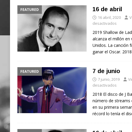
16 de abril
FEATURED
16 abril, 2020
V
desactivados
2019 Shallow de Lad
alcanza el millón en
Unidos. La canción f
ganar el Oscar. 201
7 de junio
FEATURED
7 junio, 2019
Vi
desactivados
2018 El disco de J Ba
número de streams d
en su primera semana
récord lo tenía el di