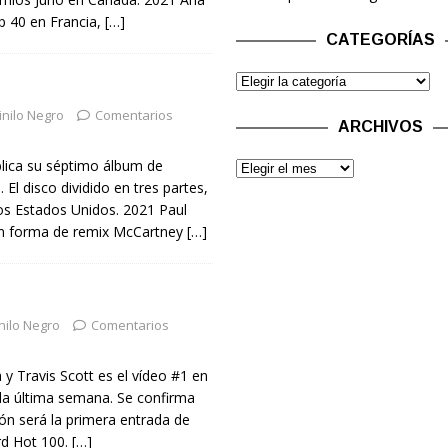
p 40 en Francia,
[…]
CATEGORÍAS
inilo Negro
Comentarios
ARCHIVOS
blica su séptimo álbum de
 El disco dividido en tres partes,
os Estados Unidos. 2021 Paul
en forma de remix McCartney
[…]
nilo Negro
Comentarios
y Travis Scott es el vídeo #1 en
a última semana. Se confirma
ón será la primera entrada de
ard Hot 100.
[…]