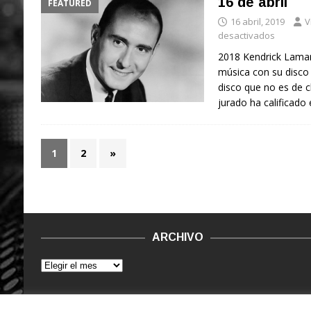
16 de abril
FEATURED
16 abril, 2019
V
desactivados
2018 Kendrick Lamar
música con su disco
disco que no es de cl
jurado ha calificado 
1
2
»
ARCHIVO