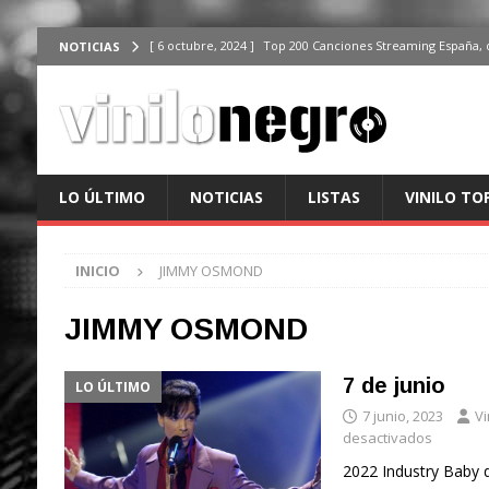
[ 6 octubre, 2024 ]
Top 200 Canciones Streaming España, 
NOTICIAS
[ 4 octubre, 2024 ]
Top 200 Artistas streaming en España,
[ 3 octubre, 2024 ]
Top 100 Artistas Españoles Streaming 
ÚLTIMO
[ 2 octubre, 2024 ]
Top 100 Artistas Internacionales Stre
LO ÚLTIMO
NOTICIAS
LISTAS
VINILO TO
ÚLTIMO
[ 6 octubre, 2024 ]
Top 200 Canciones España, del 30 de d
INICIO
JIMMY OSMOND
JIMMY OSMOND
7 de junio
LO ÚLTIMO
7 junio, 2023
Vi
desactivados
2022 Industry Baby d