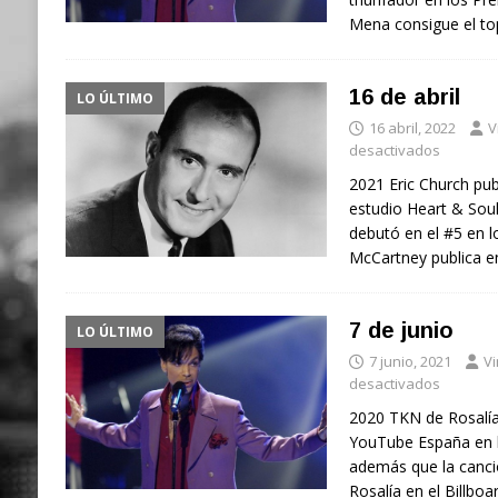
Mena consigue el to
16 de abril
LO ÚLTIMO
16 abril, 2022
V
desactivados
2021 Eric Church pu
estudio Heart & Soul.
debutó en el #5 en l
McCartney publica 
7 de junio
LO ÚLTIMO
7 junio, 2021
Vi
desactivados
2020 TKN de Rosalía 
YouTube España en l
además que la canci
Rosalía en el Billbo