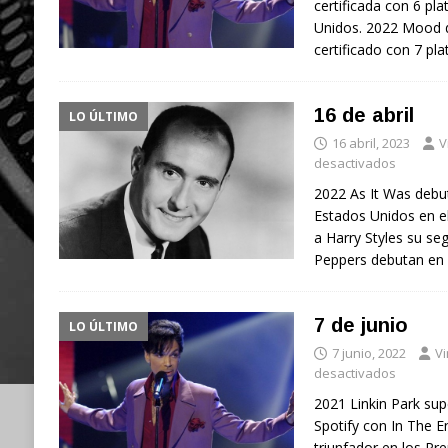
certificada con 6 pla
Unidos. 2022 Mood d
certificado con 7 pla
16 de abril
LO ÚLTIMO
16 abril, 2023
V
desactivados
2022 As It Was debut
Estados Unidos en el
a Harry Styles su seg
Peppers debutan en
7 de junio
LO ÚLTIMO
7 junio, 2022
Vi
desactivados
2021 Linkin Park sup
Spotify con In The 
triunfador en los P