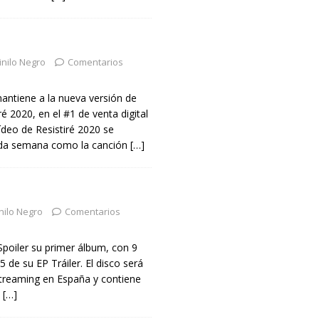
inilo Negro
Comentarios
ntiene a la nueva versión de
ré 2020, en el #1 de venta digital
ídeo de Resistiré 2020 se
da semana como la canción
[…]
nilo Negro
Comentarios
Spoiler su primer álbum, con 9
5 de su EP Tráiler. El disco será
streaming en España y contiene
e
[…]