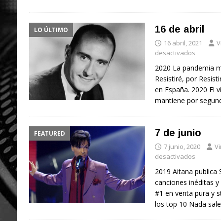
16 de abril
LO ÚLTIMO
16 abril, 2021
V
desactivados
2020 La pandemia ma
Resistiré, por Resisti
en España. 2020 El v
mantiene por segun
7 de junio
FEATURED
7 junio, 2020
Vi
desactivados
2019 Aitana publica 
canciones inéditas y 
#1 en venta pura y 
los top 10 Nada sal