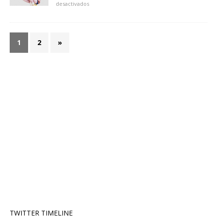
desactivados
1
2
»
TWITTER TIMELINE