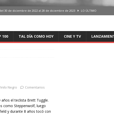
del 30 de diciembre de 2022 al 28 de diciembre de 2023
LO ÚLTIMO
 del 30 de diciembre de 2022 al 28 de diciembre de 2023
LO ÚLTIMO
en España, del 30 de diciembre de 2022 al 28 de diciembre de 2023
LO
P 100
TAL DÍA COMO HOY
CINE Y TV
LANZAMIEN
aming en España, del 30 de diciembre de 2022 al 28 de diciembre de 2023
LO
iciembre de 2022 al 28 de diciembre de 2023
LO ÚLTIMO
inilo Negro
Comentarios
 años el teclista Brett Tuggle.
pos como Steppenwolf, luego
field y durante 8 años tocó con