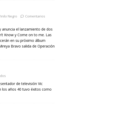
inilo Negro
Comentarios
 anuncia el lanzamiento de dos
on’t Know y Come on to me. Las
cerán en su próximo álbum
Mireya Bravo salida de Operación
ados
sentador de televisión Vic
 los años 40 tuvo éxitos como