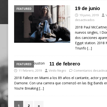
19 de junio
FEATURED
19 junio, 2019
V
desactivados
2018 Paul McCartney
nuevos singles, I D
dos canciones apare
Egypt station. 2018 
Triunfo
[…]
11 de febrero
FEATURED
11 febrero, 2019
Vinilo Negro
Comentarios desactiv
2018 Fallece en Miami a los 89 años el cantante, actor y pre
Damone. Con una carrera que comenzó en las Big Bands en
You’re Breaking
[…]
1
2
»