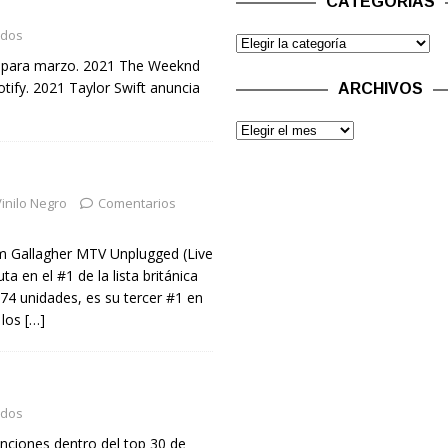
CATEGORÍAS
ados
es para marzo. 2021 The Weeknd
tify. 2021 Taylor Swift anuncia
ARCHIVOS
inilo Negro
Comentarios
am Gallagher MTV Unplugged (Live
uta en el #1 de la lista británica
74 unidades, es su tercer #1 en
 los
[…]
ados
anciones dentro del top 30 de