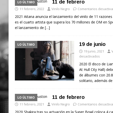
11 de febrero
LO ÚLTIMO
11 febrero, 2022
Vinilo Negro
Comentarios desactiv
2021 Aitana anuncia el lanzamiento del vinilo de 11 razon
es el cuarto artista que supera los 70 millones de OM en Spo
el lanzamiento de
[…]
19 de junio
LO ÚLTIMO
19 junio, 2021
V
desactivados
2020 El disco de Li
At Hull City Hall) deb
de álbumes con 20.8
solitario, además de
11 de febrero
LO ÚLTIMO
11 febrero, 2021
Vinilo Negro
Comentarios desactiv
2020 Shakira tras su actuación en la Super Bowl coloca 4 c