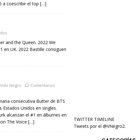
 a coescribir el top
[…]
ados
oker and the Queen. 2022 We
 en UK. 2022 Bastille consiguen
inilo Negro
Comentarios
mana consecutiva Butter de BTS
s Estados Unidos en singles.
Durk alcanzan el #1 en álbumes en
TWITTER TIMELINE
con The Voice
[…]
Tweets por el @VNegro2.