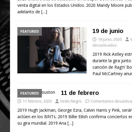
venta digital en los Estados Unidos. 2020 Mandy Moore publi
adelanto de
[…]
19 de junio
FEATURED
19 junio, 2020
V
desactivados
2019 Rick Astley est
durante la gira junto
canción de Rag’n’ Bo
Paul McCartney anun
11 de febrero
FEATURED
11 febrero, 2020
Vinilo Negro
Comentarios desactiv
2019 Hugh Jackman, George Ezra, Calvin Harris y Pink, serán
actúen en los BRITs. 2019 Billie Eilish confirma conciertos 
su gira mundial. 2019 Ana
[…]