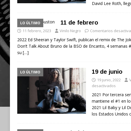
David Lee Roth, llegó
11 de febrero
LO ÚLTIMO
11 febrero, 2023
Vinilo Negro
Comentarios desactiv
2022 Ed Sheeran y Taylor Swift, publican el remix de The J
Don’t Talk About Bruno de la BSO de Encanto, 4 semanas #1
su
[…]
19 de junio
LO ÚLTIMO
19 junio, 2022
V
desactivados
2021 Por tercera se
mantiene el #1 en lo
2021 Lil Baby y Lil 
los Estados Unidos 