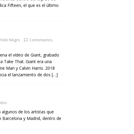
ca Fifteen, el que es el último
inilo Negro
Comentarios
rena el vídeo de Giant, grabado
 a Take That. Giant era una
ne Man y Calvin Harris. 2018
cia el lanzamiento de dos
[…]
ados
 algunos de los artistas que
en Barcelona y Madrid, dentro de