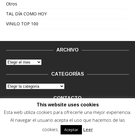
Otros
TAL DÍA COMO HOY
VINILO TOP 100
ARCHIVO
CATEGORÍAS
CONTACTO
This website uses cookies
Vinilo Negro.
Consultas de anunciantes y Legal, en vinilo at
Esta web utiliza cookies para ofrecerle una mejor experiencia.
vinilonegro.com
Al navegar el usuario acepta el uso que hacemos de las
cookies.
Leer
Aceptar
© 2015 - 2022. Vinilo Negro.
Powered by IT ENCORE