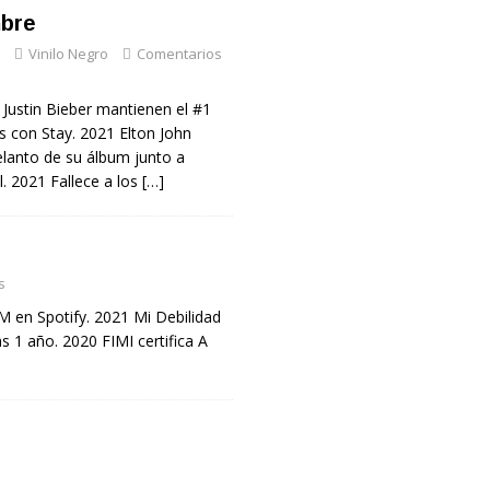
mbre
Vinilo Negro
Comentarios
 Justin Bieber mantienen el #1
 con Stay. 2021 Elton John
elanto de su álbum junto a
ll. 2021 Fallece a los
[…]
s
M en Spotify. 2021 Mi Debilidad
 1 año. 2020 FIMI certifica A