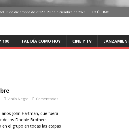
del 30 de diciembre de 2022 al 28 de diciembre de 2023
LO ÚLTIMO
 del 30 de diciembre de 2022 al 28 de diciembre de 2023
LO ÚLTIMO
en España, del 30 de diciembre de 2022 al 28 de diciembre de 2023
LO
P 100
TAL DÍA COMO HOY
CINE Y TV
LANZAMIEN
aming en España, del 30 de diciembre de 2022 al 28 de diciembre de 2023
LO
iciembre de 2022 al 28 de diciembre de 2023
LO ÚLTIMO
mbre
Vinilo Negro
Comentarios
1 años John Hartman, que fuera
r de los Doobie Brothers.
en el grupo en todas las etapas