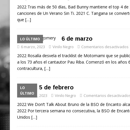
2022 Tras más de 50 días, Bad Bunny mantiene el top 4 de 
canciones de Un Verano Sin Ti. 2021 C. Tangana se convierte
que
[…]
6 de marzo
LO ÚLTIMO
6 marzo, 2023
Vinilo Negro
Comentarios desactivados
2022 Rosalía desvela el tracklist de Motomami que se public
a los 73 años el cantautor Pau Riba. Comenzó en los años 6
contracultura,
[…]
5 de febrero
LO
ÚLTIMO
5 febrero, 2023
Vinilo Negro
Comentarios desactivado
2022 We Don’t Talk About Bruno de la BSO de Encanto alcan
2022 Por tercera semana no consecutiva, la BSO de Encanto
Unidos
[…]