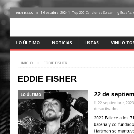
[ 6 octubre, 2024 ]
Top 200 Canciones Streaming España, 
NOTICIAS
[ 4 octubre, 2024 ]
Top 200 Artistas streaming en España,
[ 3 octubre, 2024 ]
Top 100 Artistas Españoles Streaming 
LO ÚLTIMO
NOTICIAS
LISTAS
VINILO TO
ÚLTIMO
[ 2 octubre, 2024 ]
Top 100 Artistas Internacionales Stre
INICIO
EDDIE FISHER
ÚLTIMO
[ 6 octubre, 2024 ]
Top 200 Canciones España, del 30 de d
EDDIE FISHER
22 de septie
LO ÚLTIMO
22 septiembre, 2023
desactivados
2022 Fallece a los 7
batería y co-fundado
Hartman se mantuvo 