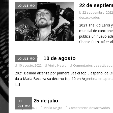
22 de septie
LO ÚLTIMO
22 septiembre, 2022
desactivados
2021 The Kid Laroi y
mundial de canciones
publica un nuevo ad
Charlie Puth, After A
10 de agosto
LO ÚLTIMO
10 agosto, 2022
Vinilo Negro
Comentarios desactivado
2021 Belinda alcanza por primera vez el top 5 español de O
da a María Becerra su décimo top 10 en Argentina en apenas
[…]
25 de julio
LO
ÚLTIMO
25 julio, 2022
Vinilo Negro
Comentarios desactivados