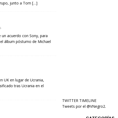
grupo, junto a Tom
[…]
s
e un acuerdo con Sony, para
 del álbum póstumo de Michael
en UK en lugar de Ucrania,
ificado tras Ucrania en el
TWITTER TIMELINE
Tweets por el @VNegro2.