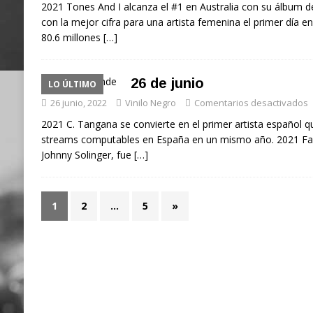
2021 Tones And I alcanza el #1 en Australia con su álbum d
con la mejor cifra para una artista femenina el primer día e
80.6 millones
[…]
26 de junio
LO ÚLTIMO
26 junio, 2022
Vinilo Negro
Comentarios desactivados
2021 C. Tangana se convierte en el primer artista español q
streams computables en España en un mismo año. 2021 Fall
Johnny Solinger, fue
[…]
1
2
…
5
»