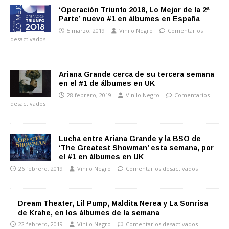
‘Operación Triunfo 2018, Lo Mejor de la 2ª
Parte’ nuevo #1 en álbumes en España
5 marzo, 2019
Vinilo Negro
Comentarios
desactivados
Ariana Grande cerca de su tercera semana
en el #1 de álbumes en UK
28 febrero, 2019
Vinilo Negro
Comentarios
desactivados
Lucha entre Ariana Grande y la BSO de
‘The Greatest Showman’ esta semana, por
el #1 en álbumes en UK
26 febrero, 2019
Vinilo Negro
Comentarios desactivados
Dream Theater, Lil Pump, Maldita Nerea y La Sonrisa
de Krahe, en los álbumes de la semana
22 febrero, 2019
Vinilo Negro
Comentarios desactivados