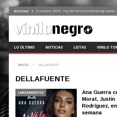
[ 6 octubre, 2024 ]
Top 200 Canciones Streaming España, 
NOTICIAS
[ 4 octubre, 2024 ]
Top 200 Artistas streaming en España,
[ 3 octubre, 2024 ]
Top 100 Artistas Españoles Streaming 
ÚLTIMO
[ 2 octubre, 2024 ]
Top 100 Artistas Internacionales Stre
LO ÚLTIMO
NOTICIAS
LISTAS
VINILO TO
ÚLTIMO
[ 6 octubre, 2024 ]
Top 200 Canciones España, del 30 de d
INICIO
DELLAFUENTE
DELLAFUENTE
Ana Guerra c
LANZAMIENTOS
Morat, Justin
Rodríguez, en 
semana