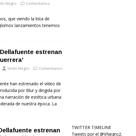
ilo Negro
Comentarios
, que viendo la lista de
lojísimos lanzamientos tenemos
Dellafuente estrenan
uerrera’
Vinilo Negro
Comentarios
ente han estrenado el vídeo de
roducida por Blur y dirigida por
na narración de estética urbana
derada de nuestra época. La
TWITTER TIMELINE
Dellafuente estrenan
Tweets por el @VNegro2.