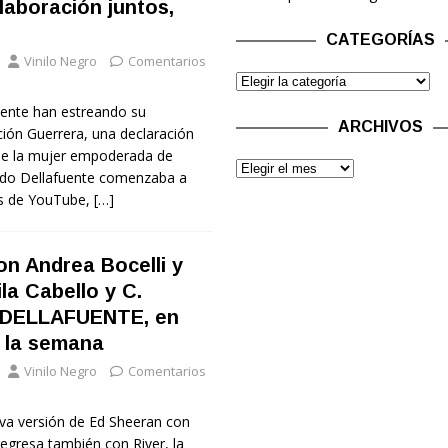
laboración juntos,
CATEGORÍAS
Vinilo Negro
Comentarios
uente han estreando su
ARCHIVOS
ción Guerrera, una declaración
 de la mujer empoderada de
ndo Dellafuente comenzaba a
és de YouTube,
[…]
n Andrea Bocelli y
a Cabello y C.
 DELLAFUENTE, en
e la semana
Vinilo Negro
Comentarios
va versión de Ed Sheeran con
gresa también con River, la