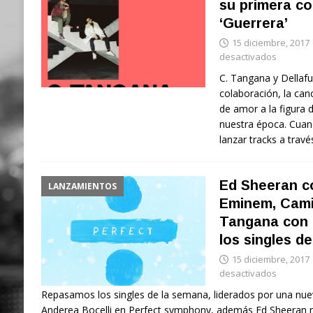
su primera co
‘Guerrera’
15 diciembre, 2017
desactivados
C. Tangana y Dellaf
colaboración, la can
de amor a la figura
nuestra época. Cua
lanzar tracks a trav
Ed Sheeran co
LANZAMIENTOS
Eminem, Camil
Tangana con
los singles d
15 diciembre, 2017
desactivados
Repasamos los singles de la semana, liderados por una nue
Anderea Bocelli en Perfect symphony, además Ed Sheeran re