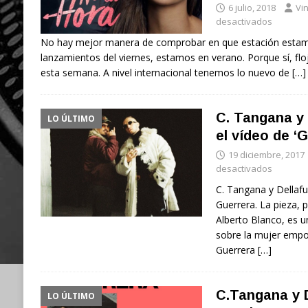
6 julio, 2018
Vin
desactivados
No hay mejor manera de comprobar en que estación estamos
lanzamientos del viernes, estamos en verano. Porque sí, f
esta semana. A nivel internacional tenemos lo nuevo de
[…]
C. Tangana y 
LO ÚLTIMO
el vídeo de ‘G
19 diciembre, 2017
desactivados
C. Tangana y Dellafu
Guerrera. La pieza, p
Alberto Blanco, es u
sobre la mujer empo
Guerrera
[…]
C.Tangana y 
LO ÚLTIMO