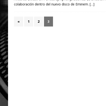
colaboración dentro del nuevo disco de Eminem.
[…]
«
1
2
3