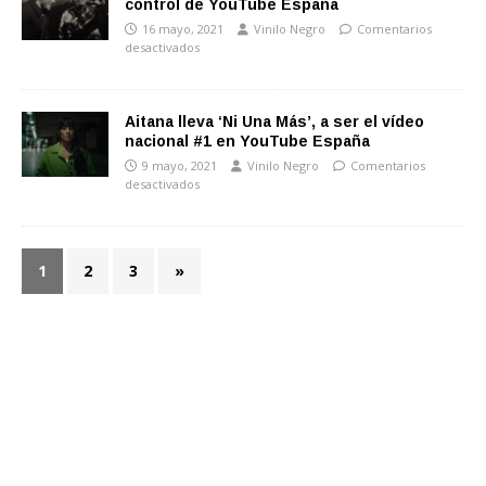
control de YouTube España
16 mayo, 2021
Vinilo Negro
Comentarios
desactivados
Aitana lleva ‘Ni Una Más’, a ser el vídeo
nacional #1 en YouTube España
9 mayo, 2021
Vinilo Negro
Comentarios
desactivados
1
2
3
»