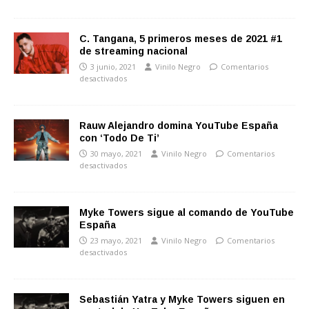
C. Tangana, 5 primeros meses de 2021 #1
de streaming nacional
3 junio, 2021
Vinilo Negro
Comentarios
desactivados
Rauw Alejandro domina YouTube España
con ‘Todo De Ti’
30 mayo, 2021
Vinilo Negro
Comentarios
desactivados
Myke Towers sigue al comando de YouTube
España
23 mayo, 2021
Vinilo Negro
Comentarios
desactivados
Sebastián Yatra y Myke Towers siguen en