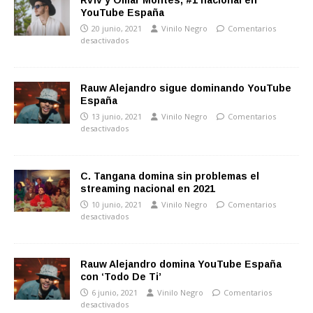
Rvfv y Omar Montes, #1 nacional en
YouTube España
20 junio, 2021
Vinilo Negro
Comentarios
desactivados
Rauw Alejandro sigue dominando YouTube
España
13 junio, 2021
Vinilo Negro
Comentarios
desactivados
C. Tangana domina sin problemas el
streaming nacional en 2021
10 junio, 2021
Vinilo Negro
Comentarios
desactivados
Rauw Alejandro domina YouTube España
con ‘Todo De Ti’
6 junio, 2021
Vinilo Negro
Comentarios
desactivados