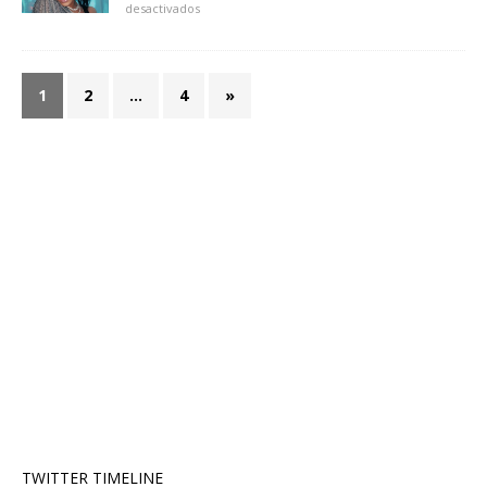
desactivados
1
2
…
4
»
TWITTER TIMELINE