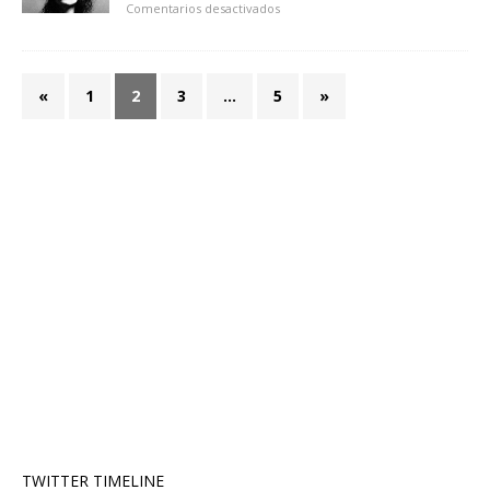
Comentarios desactivados
«
1
2
3
…
5
»
TWITTER TIMELINE