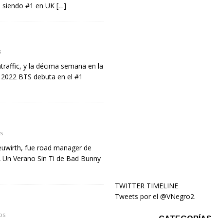
, siendo #1 en UK
[…]
s
affic, y la décima semana en la
s. 2022 BTS debuta en el #1
s
euwirth, fue road manager de
2 Un Verano Sin Ti de Bad Bunny
TWITTER TIMELINE
Tweets por el @VNegro2.
os