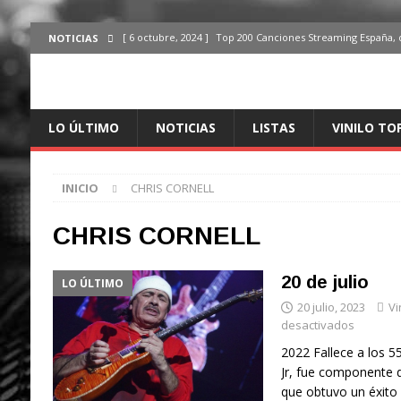
[ 6 octubre, 2024 ]
Top 200 Canciones Streaming España, 
NOTICIAS
[ 4 octubre, 2024 ]
Top 200 Artistas streaming en España,
[ 3 octubre, 2024 ]
Top 100 Artistas Españoles Streaming 
LO ÚLTIMO
NOTICIAS
LISTAS
VINILO TO
ÚLTIMO
[ 2 octubre, 2024 ]
Top 100 Artistas Internacionales Stre
INICIO
CHRIS CORNELL
ÚLTIMO
[ 6 octubre, 2024 ]
Top 200 Canciones España, del 30 de d
CHRIS CORNELL
20 de julio
LO ÚLTIMO
20 julio, 2023
Vi
desactivados
2022 Fallece a los 5
Jr, fue componente d
que obtuvo un éxito