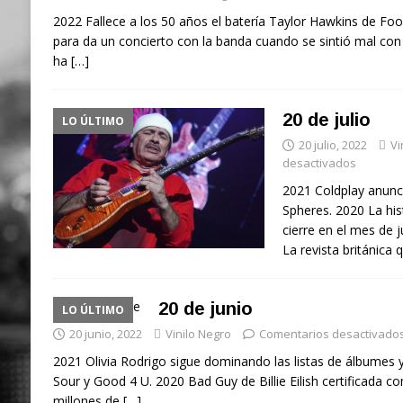
2022 Fallece a los 50 años el batería Taylor Hawkins de Fo
para da un concierto con la banda cuando se sintió mal con
ha
[…]
20 de julio
LO ÚLTIMO
20 julio, 2022
Vi
desactivados
2021 Coldplay anunc
Spheres. 2020 La hi
cierre en el mes de j
La revista británica 
20 de junio
LO ÚLTIMO
20 junio, 2022
Vinilo Negro
Comentarios desactivado
2021 Olivia Rodrigo sigue dominando las listas de álbumes y
Sour y Good 4 U. 2020 Bad Guy de Billie Eilish certificada co
millones de
[…]