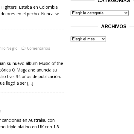
CATEGORÍAS
o Fighters. Estaba en Colombia
 dolores en el pecho. Nunca se
ARCHIVOS
nilo Negro
Comentarios
ian su nuevo álbum Music of the
stórica Q Magazine anuncia su
ulio tras 34 años de publicación.
que llegó a ser
[…]
s
 canciones en Australia, con
mo triple platino en UK con 1.8