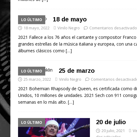
18 de mayo
LO ÚLTIMO
18 mayo, 2022
Vinilo Negro
Comentarios desactivado
2021 Fallece a los 76 años el cantante y compositor Franco 
grandes estrellas de la música italiana y europea, con una c
álbumes clásicos como
[…]
25 de marzo
LO ÚLTIMO
25 marzo, 2022
Vinilo Negro
Comentarios desactivad
2021 Bohemian Rhapsody de Queen, es certificada como di
Unidos, 10 millones de unidades. 2021 Sech con 911 consig
semanas en lo más alto.
[…]
20 de julio
LO ÚLTIMO
20 julio, 2021
Vi
desactivados