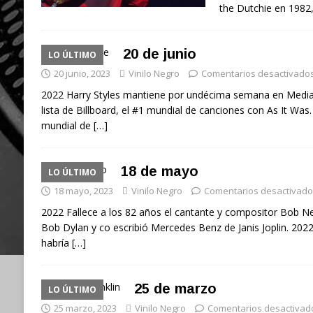
the Dutchie en 1982
20 de junio
LO ÚLTIMO
20 junio, 2023
Vinilo Negro
Comentarios desactivado
2022 Harry Styles mantiene por undécima semana en Mediatr
lista de Billboard, el #1 mundial de canciones con As It Wa
mundial de
[…]
18 de mayo
LO ÚLTIMO
18 mayo, 2023
Vinilo Negro
Comentarios desactivado
2022 Fallece a los 82 años el cantante y compositor Bob N
Bob Dylan y co escribió Mercedes Benz de Janis Joplin. 202
habría
[…]
25 de marzo
LO ÚLTIMO
25 marzo, 2023
Vinilo Negro
Comentarios desactivad