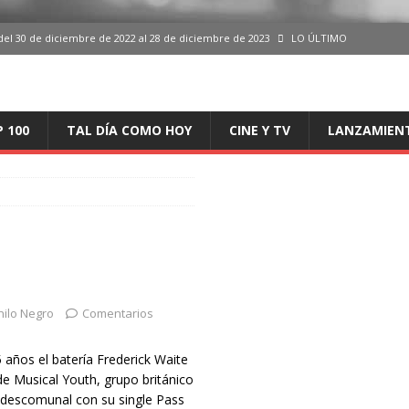
del 30 de diciembre de 2022 al 28 de diciembre de 2023
LO ÚLTIMO
 del 30 de diciembre de 2022 al 28 de diciembre de 2023
LO ÚLTIMO
en España, del 30 de diciembre de 2022 al 28 de diciembre de 2023
LO
P 100
TAL DÍA COMO HOY
CINE Y TV
LANZAMIEN
aming en España, del 30 de diciembre de 2022 al 28 de diciembre de 2023
LO
iciembre de 2022 al 28 de diciembre de 2023
LO ÚLTIMO
nilo Negro
Comentarios
5 años el batería Frederick Waite
e Musical Youth, grupo británico
 descomunal con su single Pass