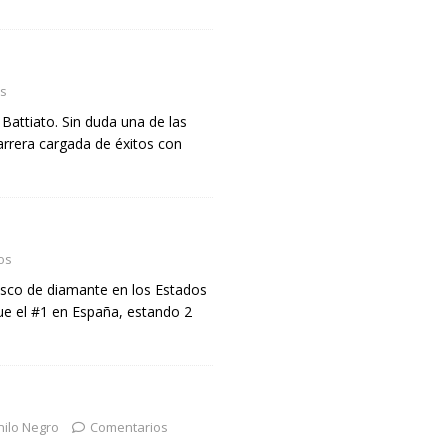
s
Battiato. Sin duda una de las
arrera cargada de éxitos con
os
sco de diamante en los Estados
ue el #1 en España, estando 2
nilo Negro
Comentarios