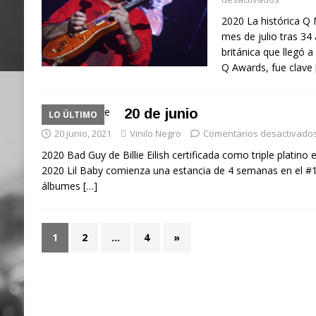
2020 La histórica Q 
mes de julio tras 34 
británica que llegó a
Q Awards, fue clave
20 de junio
LO ÚLTIMO
20 junio, 2021
Vinilo Negro
Comentarios desactivado
2020 Bad Guy de Billie Eilish certificada como triple platino
2020 Lil Baby comienza una estancia de 4 semanas en el #1 
álbumes
[…]
1
2
…
4
»