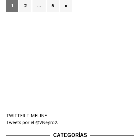
1
2
…
5
»
TWITTER TIMELINE
Tweets por el @VNegro2.
CATEGORÍAS