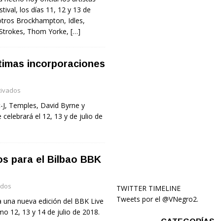
tival, los días 11, 12 y 13 de
 otros Brockhampton, Idles,
 Strokes, Thom Yorke,
[…]
ltimas incorporaciones
tivados
-J, Temples, David Byrne y
 celebrará el 12, 13 y de julio de
os para el Bilbao BBK
ados
TWITTER TIMELINE
Tweets por el @VNegro2.
a una nueva edición del BBK Live
imo 12, 13 y 14 de julio de 2018.