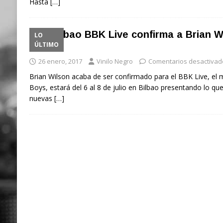
Hasta
[…]
El Bilbao BBK Live confirma a Brian W
LO
ÚLTIMO
edición
26 enero, 2017
Vinilo Negro
Comentarios desactivad
Brian Wilson acaba de ser confirmado para el BBK Live, el
Boys, estará del 6 al 8 de julio en Bilbao presentando lo q
nuevas
[…]