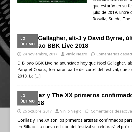
que estarán en su fes
julio de 2019. Entre
Rosalía, Suede, The
Noel Gallagher, alt-J y David Byrne, ú
LO
ÚLTIMO
del Bilbao BBK Live 2018
24 noviembre, 2017
Vinilo Negro
Comentarios desac
El Bilbao BBK Live ha anunciado hoy que Noel Gallagher, alt
Parquet Courts, formarán parte del cartel del festival, que se
2018. La
[…]
Gorillaz y The XX primeros confirmad
LO
ÚLTIMO
Live 2018
26 octubre, 2017
Vinilo Negro
Comentarios desactiv
Gorillaz y The XX son los primeros artistas confirmados par
en Bilbao. La nueva edición del festival se celebrará el próx