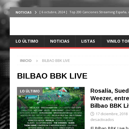
[ 6 octubre, 2024 ]
Top 200 Canciones Streaming España, 
NOTICIAS
[ 4 octubre, 2024 ]
Top 200 Artistas streaming en España,
[ 3 octubre, 2024 ]
Top 100 Artistas Españoles Streaming 
LO ÚLTIMO
NOTICIAS
LISTAS
VINILO TO
ÚLTIMO
[ 2 octubre, 2024 ]
Top 100 Artistas Internacionales Stre
INICIO
BILBAO BBK LIVE
ÚLTIMO
[ 6 octubre, 2024 ]
Top 200 Canciones España, del 30 de d
BILBAO BBK LIVE
Rosalía, Sued
LO ÚLTIMO
Weezer, entre
Bilbao BBK Li
17 diciembre, 2018
desactivados
El Bilbao BBK Live ha