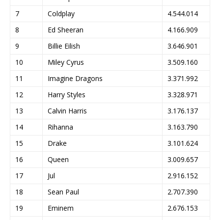
7
Coldplay
4.544.014
8
Ed Sheeran
4.166.909
9
Billie Eilish
3.646.901
10
Miley Cyrus
3.509.160
11
Imagine Dragons
3.371.992
12
Harry Styles
3.328.971
13
Calvin Harris
3.176.137
14
Rihanna
3.163.790
15
Drake
3.101.624
16
Queen
3.009.657
17
Jul
2.916.152
18
Sean Paul
2.707.390
19
Eminem
2.676.153