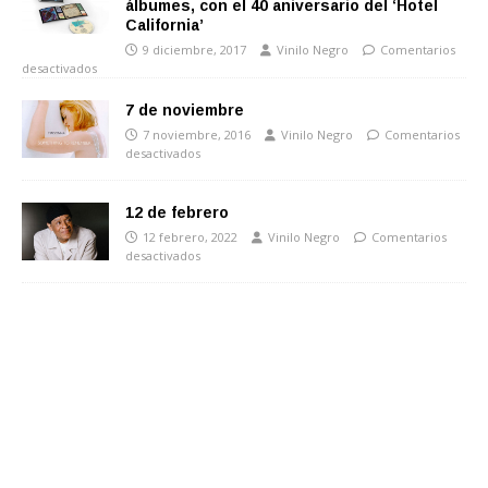
álbumes, con el 40 aniversario del ‘Hotel
California’
9 diciembre, 2017
Vinilo Negro
Comentarios
desactivados
7 de noviembre
7 noviembre, 2016
Vinilo Negro
Comentarios
desactivados
12 de febrero
12 febrero, 2022
Vinilo Negro
Comentarios
desactivados