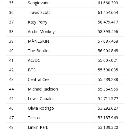
35
Sangiovanni
61.660.399
36
Travis Scott
61.454.664
37
Katy Perry
58.479.417
38
Arctic Monkeys
58.393.496
39
MÅNESKIN
57.687.458
40
The Beatles
56.904.848
41
AC/DC
55.607.021
42
BTS
55.590.035
43
Central Cee
55.439.288
44
Michael Jackson
55.364.956
45
Lewis Capaldi
54.711.577
46
Olivia Rodrigo
53.292.627
47
Tiësto
53.187.949
48
Linkin Park
53.139.320