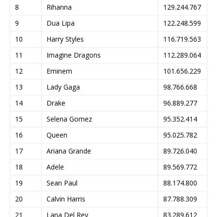
8
Rihanna
129.244.767
9
Dua Lipa
122.248.599
10
Harry Styles
116.719.563
11
Imagine Dragons
112.289.064
12
Eminem
101.656.229
13
Lady Gaga
98.766.668
14
Drake
96.889.277
15
Selena Gomez
95.352.414
16
Queen
95.025.782
17
Ariana Grande
89.726.040
18
Adele
89.569.772
19
Sean Paul
88.174.800
20
Calvin Harris
87.788.309
21
Lana Del Rey
83.289.612