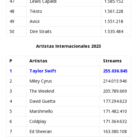
47
Lewis Capaldi
1.585.152
48
Tiësto
1.561.228
49
Avicii
1.551.218
50
Dire Straits
1.535.484
Artistas Internacionales 2023
P
Artistas
Streams
1
Taylor Swift
255.036.845
2
Miley Cyrus
214.015.946
3
The Weeknd
205.789.669
4
David Guetta
177.294.623
5
Marshmello
171.482.410
6
Coldplay
171.364.632
7
Ed Sheeran
163.380.108