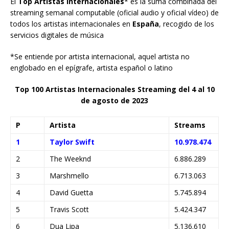
El
Top Artistas Internacionales
* es la suma combinada del
streaming semanal computable (oficial audio y oficial vídeo) de
todos los artistas internacionales en
España
, recogido de los
servicios digitales de música
*Se entiende por artista internacional, aquel artista no
englobado en el epígrafe, artista español o latino
Top 100 Artistas Internacionales Streaming del 4 al 10
de agosto de 2023
P
Artista
Streams
1
Taylor Swift
10.978.474
2
The Weeknd
6.886.289
3
Marshmello
6.713.063
4
David Guetta
5.745.894
5
Travis Scott
5.424.347
6
Dua Lipa
5.136.610