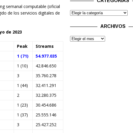
CATEGORÍAS
ng semanal computable (oficial
ido de los servicios digitales de
ARCHIVOS
ayo de 2023
Peak
Streams
1 (71)
54.977.035
1 (10)
42.846.650
3
35.760.278
1 (44)
32.411.291
2
32.280.375
1 (23)
30.454.686
1 (37)
25.555.146
3
25.427.252