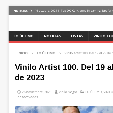
[ 6 octubre, 2024 ]
Top 200 Canciones Streaming España, 
NOTICIAS
[ 4 octubre, 2024 ]
Top 200 Artistas streaming en España,
[ 3 octubre, 2024 ]
Top 100 Artistas Españoles Streaming 
LO ÚLTIMO
NOTICIAS
LISTAS
VINILO TO
ÚLTIMO
[ 2 octubre, 2024 ]
Top 100 Artistas Internacionales Stre
INICIO
LO ÚLTIMO
Vinilo Artist 100. Del 19 al 25 d
ÚLTIMO
[ 6 octubre, 2024 ]
Top 200 Canciones España, del 30 de d
Vinilo Artist 100. Del 19 
de 2023
26 noviembre, 2023
Vinilo Negro
LO ÚLTIMO
,
VINIL
desactivados