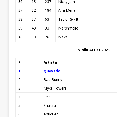
36
63
237
Nicky Jam
37
32
184
Ana Mena
38
37
63
Taylor Swift
39
40
33
Marshmello
40
39
76
Maka
Vinilo Artist 2023
P
Artista
1
Quevedo
2
Bad Bunny
3
Myke Towers
4
Feid
5
Shakira
6
Anuel Aa