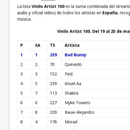
La lista
Vinilo Artist 100
es la suma combinada del streami
audio y oficial vídeo) de todos los artistas en
España
, recog
música.
Vinilo Artist 100. Del 19 al 25 de m
P
SA
TS
Artista
1
1
239
Bad Bunny
2
2
70
Quevedo
3
3
152
Feid
4
5
239
Anuel Aa
5
7
113
Shakira
6
6
227
Myke Towers
7
8
239
Rauw Alejandro
8
4
176
Morad