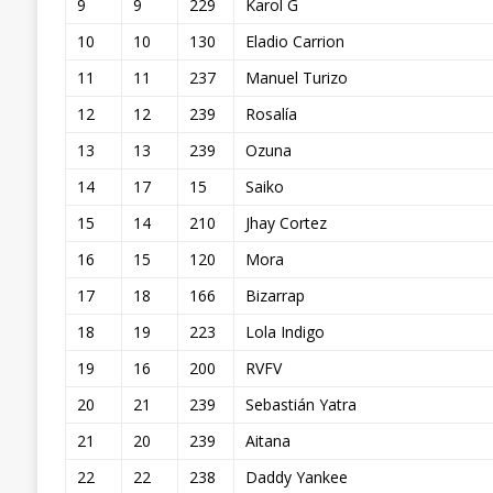
9
9
229
Karol G
10
10
130
Eladio Carrion
11
11
237
Manuel Turizo
12
12
239
Rosalía
13
13
239
Ozuna
14
17
15
Saiko
15
14
210
Jhay Cortez
16
15
120
Mora
17
18
166
Bizarrap
18
19
223
Lola Indigo
19
16
200
RVFV
20
21
239
Sebastián Yatra
21
20
239
Aitana
22
22
238
Daddy Yankee