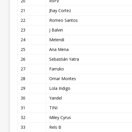
20
RVFV
21
Jhay Cortez
22
Romeo Santos
23
J Balvin
24
Melendi
25
Ana Mena
26
Sebastián Yatra
27
Farruko
28
Omar Montes
29
Lola Indigo
30
Yandel
31
TINI
32
Miley Cyrus
33
Rels B