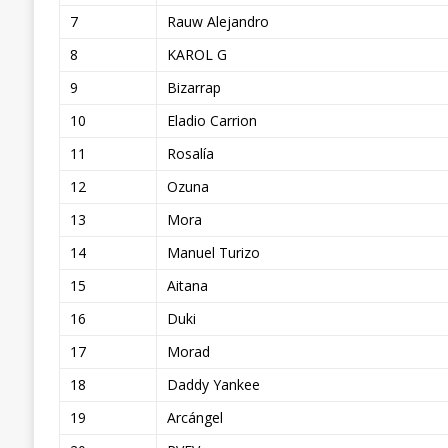
7
Rauw Alejandro
8
KAROL G
9
Bizarrap
10
Eladio Carrion
11
Rosalía
12
Ozuna
13
Mora
14
Manuel Turizo
15
Aitana
16
Duki
17
Morad
18
Daddy Yankee
19
Arcángel