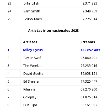
23
Billie Eilish
2.371.823
24
Sam Smith
2.349.959
25
Bruno Mars
2.226.844
Artistas internacionales 2023
P
Artistas
Streams
1
Miley Cyrus
132.852.409
2
Taylor Swift
96.860.904
3
The Weeknd
96.235.016
4
David Guetta
82.058.151
5
Ed Sheeran
77.325.447
6
Rihanna
69.270.200
7
Coldplay
64.076.014
8
Dua Lipa
55.161.982