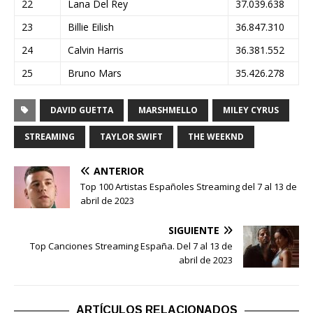
22
Lana Del Rey
37.039.638
23
Billie Eilish
36.847.310
24
Calvin Harris
36.381.552
25
Bruno Mars
35.426.278
DAVID GUETTA
MARSHMELLO
MILEY CYRUS
STREAMING
TAYLOR SWIFT
THE WEEKND
ANTERIOR
Top 100 Artistas Españoles Streaming del 7 al 13 de
abril de 2023
SIGUIENTE
Top Canciones Streaming España. Del 7 al 13 de
abril de 2023
ARTÍCULOS RELACIONADOS