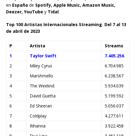
en
España
de
Spotify, Apple Music, Amazon Music,
Deezer, YouTube
y
Tidal
.
Top 100 Artistas Internacionales Streaming. Del 7 al 13
de abril de 2023
P
Artista
Streams
1
Taylor Swift
7.405.256
2
Miley Cyrus
6.704.985
3
Marshmello
6.238.567
4
The Weeknd
5.934.039
5
David Guetta
5.199.592
6
Ed Sheeran
5.056.037
7
Coldplay
4.277.611
8
Rihanna
3.922.458
9
Dua Lipa
3.461.118