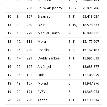
9
8
230
Rauw Alejandro
1 (37)
25.021.786
10
9
157
Bizarrap
1 (1)
23.418.024
11
10
230
Ozuna
1 (19)
18.578.333
12
13
228
Manuel Turizo
7
16.989.931
13
12
111
Mora
1 (1)
15.175.607
14
16
230
Rosalía
1 (3)
15.162.183
15
14
229
Daddy Yankee
1 (1)
13.996.613
16
25
167
Arcángel
6
13.683.877
17
15
133
Duki
4
13.146.979
18
19
167
Morad
3
11.947.876
19
20
191
RVFV
3
11.365.073
20
21
230
Aitana
1 (1)
11.198.914