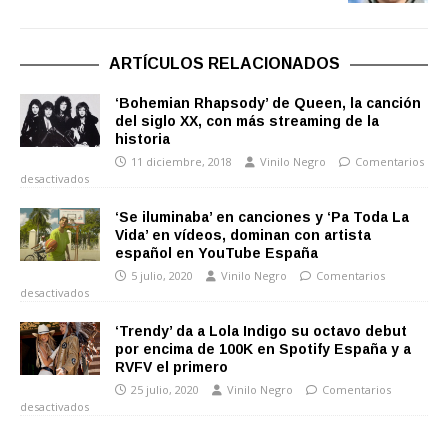
ARTÍCULOS RELACIONADOS
‘Bohemian Rhapsody’ de Queen, la canción
del siglo XX, con más streaming de la
historia
11 diciembre, 2018
Vinilo Negro
Comentarios
desactivados
‘Se iluminaba’ en canciones y ‘Pa Toda La
Vida’ en vídeos, dominan con artista
español en YouTube España
5 julio, 2020
Vinilo Negro
Comentarios
desactivados
‘Trendy’ da a Lola Indigo su octavo debut
por encima de 100K en Spotify España y a
RVFV el primero
25 julio, 2020
Vinilo Negro
Comentarios
desactivados