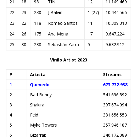
21
18
98
TINI
12
11.149.469
22
23
230
J Balvin
1 (27)
10.444.566
23
22
118
Romeo Santos
11
10.309.313
24
26
175
Ana Mena
17
9.647.224
25
30
230
Sebastián Yatra
5
9.632.912
Vinilo Artist 2023
P
Artista
Streams
1
Quevedo
673.732.938
2
Bad Bunny
541.696.592
3
Shakira
397.674.094
4
Feid
381.656.553
5
Myke Towers
357.946.187
6
Bizarrap
346.172.089