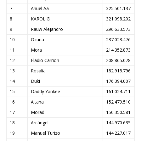
7
Anuel Aa
325.501.137
8
KAROL G
321.098.202
9
Rauw Alejandro
296.633.573
10
Ozuna
237.023.476
11
Mora
214.352.873
12
Eladio Carrion
208.865.078
13
Rosalía
182.915.796
14
Duki
176.394.007
15
Daddy Yankee
161.024.711
16
Aitana
152.479.510
17
Morad
150.350.581
18
Arcángel
144.970.635
19
Manuel Turizo
144.227.017