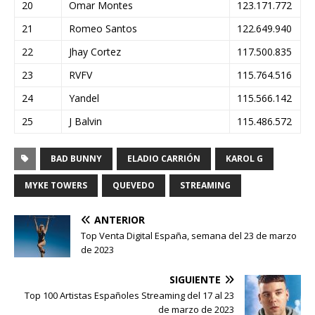
20
Omar Montes
123.171.772
21
Romeo Santos
122.649.940
22
Jhay Cortez
117.500.835
23
RVFV
115.764.516
24
Yandel
115.566.142
25
J Balvin
115.486.572
BAD BUNNY
ELADIO CARRIÓN
KAROL G
MYKE TOWERS
QUEVEDO
STREAMING
ANTERIOR
Top Venta Digital España, semana del 23 de marzo
de 2023
SIGUIENTE
Top 100 Artistas Españoles Streaming del 17 al 23
de marzo de 2023