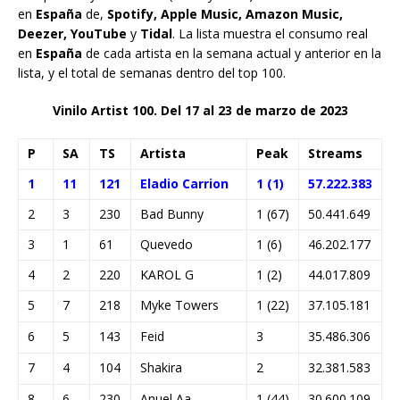
en
España
de,
Spotify, Apple Music, Amazon Music,
Deezer, YouTube
y
Tidal
. La lista muestra el consumo real
en
España
de cada artista en la semana actual y anterior en la
lista, y el total de semanas dentro del top 100.
Vinilo Artist 100. Del 17 al 23 de marzo de 2023
P
SA
TS
Artista
Peak
Streams
1
11
121
Eladio Carrion
1 (1)
57.222.383
2
3
230
Bad Bunny
1 (67)
50.441.649
3
1
61
Quevedo
1 (6)
46.202.177
4
2
220
KAROL G
1 (2)
44.017.809
5
7
218
Myke Towers
1 (22)
37.105.181
6
5
143
Feid
3
35.486.306
7
4
104
Shakira
2
32.381.583
8
6
230
Anuel Aa
1 (44)
30.600.109