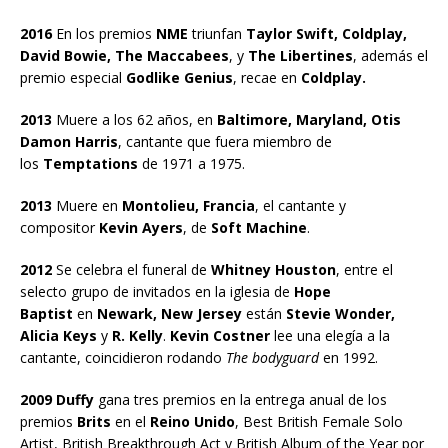
2016
En los premios
NME
triunfan
Taylor Swift, Coldplay,
David Bowie, The Maccabees
, y
The Libertines
, además el
premio especial
Godlike Genius
, recae en
Coldplay.
2013
Muere a los 62 años, en
Baltimore, Maryland, Otis
Damon Harris
, cantante que fuera miembro de
los
Temptations
de 1971 a 1975.
2013
Muere en
Montolieu, Francia
, el cantante y
compositor
Kevin Ayers
, de
Soft Machine
.
2012
Se celebra el funeral de
Whitney Houston
, entre el
selecto grupo de invitados en la iglesia de
Hope
Baptist
en
Newark, New Jersey
están
Stevie Wonder,
Alicia Keys
y
R. Kelly
.
Kevin Costner
lee una elegía a la
cantante, coincidieron rodando
The bodyguard
en 1992.
2009 Duffy
gana tres premios en la entrega anual de los
premios
Brits
en el
Reino Unido
, Best British Female Solo
Artist, British Breakthrough Act y British Album of the Year por