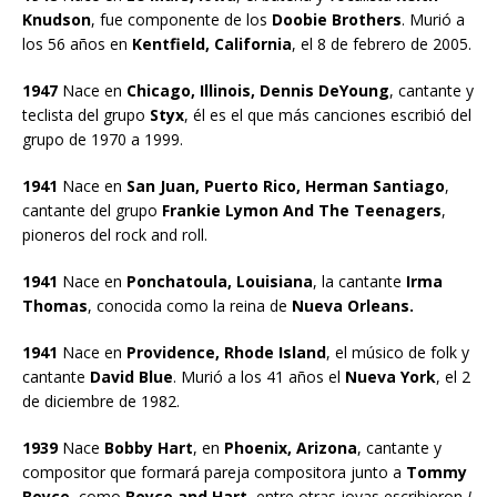
Knudson
, fue componente de los
Doobie Brothers
. Murió a
los 56 años en
Kentfield, California
, el 8 de febrero de 2005.
1947
Nace en
Chicago, Illinois, Dennis DeYoung
, cantante y
teclista del grupo
Styx
, él es el que más canciones escribió del
grupo de 1970 a 1999.
1941
Nace en
San Juan, Puerto Rico, Herman Santiago
,
cantante del grupo
Frankie Lymon And The Teenagers
,
pioneros del rock and roll.
1941
Nace en
Ponchatoula, Louisiana
, la cantante
Irma
Thomas
, conocida como la reina de
Nueva Orleans.
1941
Nace en
Providence, Rhode Island
, el músico de folk y
cantante
David Blue
. Murió a los 41 años el
Nueva York
, el 2
de diciembre de 1982.
1939
Nace
Bobby Hart
, en
Phoenix, Arizona
, cantante y
compositor que formará pareja compositora junto a
Tommy
Boyce
, como
Boyce and Hart
, entre otras joyas escribieron
I