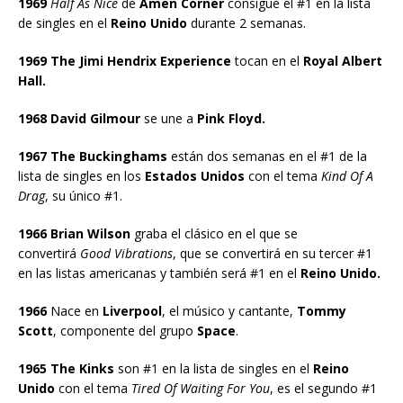
1969
Half As Nice
de
Amen Corner
consigue el #1 en la lista
de singles en el
Reino Unido
durante 2 semanas.
1969 The Jimi Hendrix Experience
tocan en el
Royal Albert
Hall.
1968 David Gilmour
se une a
Pink Floyd.
1967 The Buckinghams
están dos semanas en el #1 de la
lista de singles en los
Estados Unidos
con el tema
Kind Of A
Drag
, su único #1.
1966 Brian Wilson
graba el clásico en el que se
convertirá
Good Vibrations
, que se convertirá en su tercer #1
en las listas americanas y también será #1 en el
Reino Unido.
1966
Nace en
Liverpool
, el músico y cantante,
Tommy
Scott
, componente del grupo
Space
.
1965 The Kinks
son #1 en la lista de singles en el
Reino
Unido
con el tema
Tired Of Waiting For You
, es el segundo #1