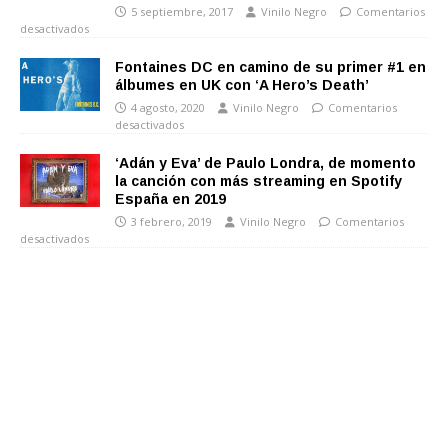
5 septiembre, 2017
Vinilo Negro
Comentarios
desactivados
Fontaines DC en camino de su primer #1 en
álbumes en UK con ‘A Hero’s Death’
4 agosto, 2020
Vinilo Negro
Comentarios
desactivados
‘Adán y Eva’ de Paulo Londra, de momento
la canción con más streaming en Spotify
España en 2019
3 febrero, 2019
Vinilo Negro
Comentarios
desactivados