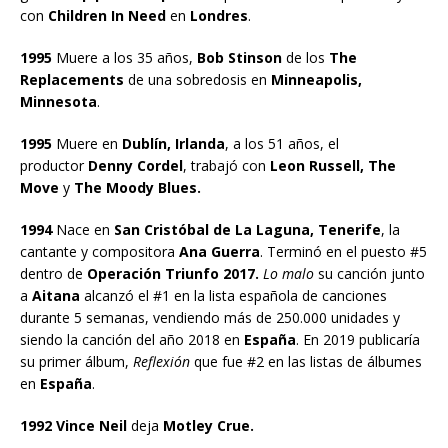
con
Children In Need
en
Londres
.
1995
Muere a los 35 años,
Bob Stinson
de los
The
Replacements
de una sobredosis en
Minneapolis,
Minnesota
.
1995
Muere en
Dublín, Irlanda
, a los 51 años, el
productor
Denny Cordel
, trabajó con
Leon Russell, The
Move
y
The Moody Blues.
1994
Nace en
San Cristóbal de La Laguna, Tenerife
, la
cantante y compositora
Ana Guerra
. Terminó en el puesto #5
dentro de
Operación Triunfo 2017.
Lo malo
su canción junto
a
Aitana
alcanzó el #1 en la lista española de canciones
durante 5 semanas, vendiendo más de 250.000 unidades y
siendo la canción del año 2018 en
España
. En 2019 publicaría
su primer álbum,
Reflexión
que fue #2 en las listas de álbumes
en
España
.
1992 Vince Neil
deja
Motley Crue.