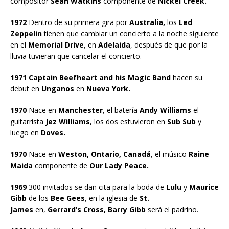
compositor
Sean Watkins
componente de
Nickel Creek.
1972
Dentro de su primera gira por
Australia,
los
Led
Zeppelin
tienen que cambiar un concierto a la noche siguiente
en el
Memorial Drive
, en
Adelaida
, después de que por la
lluvia tuvieran que cancelar el concierto.
1971 Captain Beefheart and his Magic Band
hacen su
debut en
Unganos
en
Nueva York.
1970
Nace en
Manchester
, el batería
Andy Williams
el
guitarrista
Jez Williams
, los dos estuvieron en
Sub Sub
y
luego en
Doves.
1970
Nace en
Weston, Ontario, Canadá
, el músico
Raine
Maida
componente de
Our Lady Peace.
1969
300 invitados se dan cita para la boda de
Lulu
y
Maurice
Gibb
de los
Bee Gees
, en la iglesia de
St.
James
en,
Gerrard’s Cross, Barry Gibb
será el padrino.