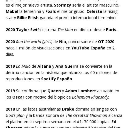
es el mejor nuevo artista.
Stormzy
sería el artista masculino,
Mabel
la femenina y
Foals
el mejor grupo.
Celeste
la rising
star y
Billie Eilish
ganaría el premio internacional femenino.
2020 Taylor Swift
estrena
The Man
en directo desde
París.
2020
Run the world (girls)
de
Nia
, concursante de
OT 2020
hace 1 millón de visualizaciones en
YouTube España
en 2
días.
2019
Lo Malo
de
Aitana
y
Ana Guerra
se convierte en la
décima canción en la historia que alcanza los 60 millones de
reproducciones en
Spotify España.
2019
Se confirma que
Queen
y
Adam Lambert
actuarán en
los
Oscar
con motivo del biopic de
Bohemian Rhapsody.
2018
En las listas australianas
Drake
domina en singles con
God’s plan
y la banda sonora de
The Greatest Showman
alcanza
el platino en su séptima semana en el #1, 70.000 copias.
Ed
Sheeran
además suma su semana número 50 dentro del top