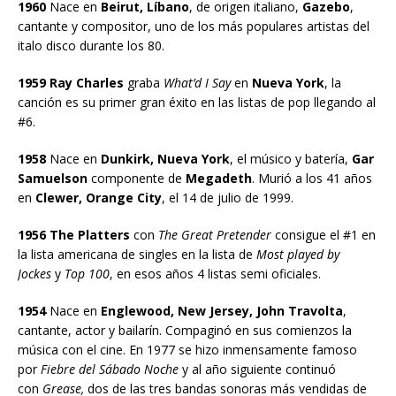
1960
Nace en
Beirut, Líbano
, de origen italiano,
Gazebo
,
cantante y compositor, uno de los más populares artistas del
italo disco durante los 80.
1959 Ray Charles
graba
What’d I Say
en
Nueva York
, la
canción es su primer gran éxito en las listas de pop llegando al
#6.
1958
Nace en
Dunkirk, Nueva York
, el músico y batería,
Gar
Samuelson
componente de
Megadeth
. Murió a los 41 años
en
Clewer, Orange City
, el 14 de julio de 1999.
1956 The Platters
con
The Great Pretender
consigue el #1 en
la lista americana de singles en la lista de
Most played by
Jockes
y
Top 100
, en esos años 4 listas semi oficiales.
1954
Nace en
Englewood, New Jersey, John Travolta
,
cantante, actor y bailarín. Compaginó en sus comienzos la
música con el cine. En 1977 se hizo inmensamente famoso
por
Fiebre del Sábado Noche
y al año siguiente continuó
con
Grease,
dos de las tres bandas sonoras más vendidas de