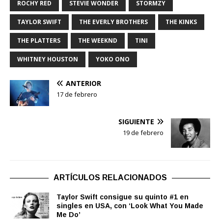
ROCHY RED
STEVIE WONDER
STORMZY
TAYLOR SWIFT
THE EVERLY BROTHERS
THE KINKS
THE PLATTERS
THE WEEKND
TINI
WHITNEY HOUSTON
YOKO ONO
ANTERIOR
17 de febrero
SIGUIENTE
19 de febrero
ARTÍCULOS RELACIONADOS
Taylor Swift consigue su quinto #1 en
singles en USA, con ‘Look What You Made
Me Do’