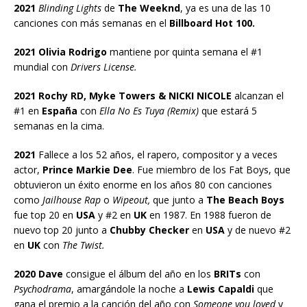
2021
Blinding Lights
de
The Weeknd
, ya es una de las 10
canciones con más semanas en el
Billboard Hot 100.
2021 Olivia Rodrigo
mantiene por quinta semana el #1
mundial con
Drivers License.
2021 Rochy RD, Myke Towers & NICKI NICOLE
alcanzan el
#1 en
España
con
Ella No Es Tuya (Remix)
que estará 5
semanas en la cima.
2021
Fallece a los 52 años, el rapero, compositor y a veces
actor,
Prince Markie Dee
. Fue miembro de los Fat Boys, que
obtuvieron un éxito enorme en los años 80 con canciones
como
Jailhouse Rap
o
Wipeout,
que junto a
The Beach Boys
fue top 20 en
USA
y #2 en
UK
en 1987. En 1988 fueron de
nuevo top 20 junto a
Chubby Checker
en
USA
y de nuevo #2
en
UK
con
The Twist.
2020 Dave
consigue el álbum del año en los
BRITs
con
Psychodrama
, amargándole la noche a
Lewis Capaldi
que
gana el premio a la canción del año con
Someone you loved
y