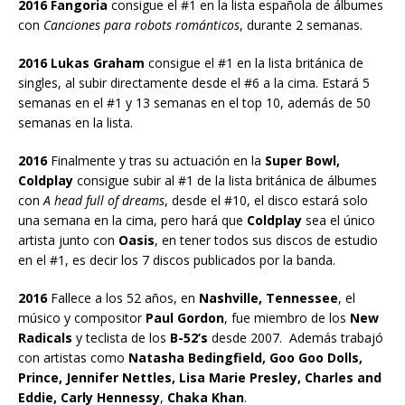
2016 Fangoria
consigue el #1 en la lista española de álbumes
con
Canciones para robots románticos
, durante 2 semanas.
2016 Lukas Graham
consigue el #1 en la lista británica de
singles, al subir directamente desde el #6 a la cima. Estará 5
semanas en el #1 y 13 semanas en el top 10, además de 50
semanas en la lista.
2016
Finalmente y tras su actuación en la
Super Bowl,
Coldplay
consigue subir al #1 de la lista británica de álbumes
con
A head full of dreams
, desde el #10, el disco estará solo
una semana en la cima, pero hará que
Coldplay
sea el único
artista junto con
Oasis
, en tener todos sus discos de estudio
en el #1, es decir los 7 discos publicados por la banda.
2016
Fallece a los 52 años, en
Nashville, Tennessee
, el
músico y compositor
Paul Gordon
, fue miembro de los
New
Radicals
y teclista de los
B-52’s
desde 2007. Además trabajó
con artistas como
Natasha Bedingfield, Goo Goo Dolls,
Prince, Jennifer Nettles, Lisa Marie Presley, Charles and
Eddie, Carly Hennessy
,
Chaka Khan
.