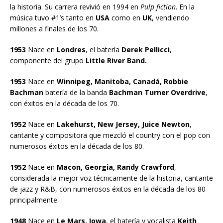
la historia. Su carrera revivió en 1994 en
Pulp fiction
. En la
música tuvo #1’s tanto en
USA
como en
UK
, vendiendo
millones a finales de los 70.
1953
Nace en
Londres
, el batería
Derek Pellicci
,
componente del grupo
Little River Band.
1953
Nace en
Winnipeg, Manitoba, Canadá, Robbie
Bachman
batería de la banda
Bachman Turner Overdrive
,
con éxitos en la década de los 70.
1952
Nace en
Lakehurst, New Jersey, Juice Newton
,
cantante y compositora que mezcló el country con el pop con
numerosos éxitos en la década de los 80.
1952
Nace en
Macon, Georgia, Randy Crawford
,
considerada la mejor voz técnicamente de la historia, cantante
de jazz y R&B, con numerosos éxitos en la década de los 80
principalmente.
1948
Nace en
Le Mars, Iowa
, el batería y vocalista
Keith