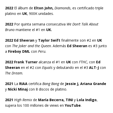
2022
El álbum de
Elton John,
Diamonds
, es certificado triple
platino en
UK
, 900K unidades.
2022
Por quinta semana consecutiva
We Don’t Talk About
Bruno
mantiene el #1 en
UK.
2022 Ed Sheeran
y
Taylor Swift
finalmente son #2 en
UK
con
The Joker and the Queen
. Además
Ed
Sheeran
es #3 junto
a
Fireboy DML
con
Peru.
2022 Frank Turner
alcanza el #1 en
UK
con
FTHC
, con
Ed
Sheeran
en el #2 con
Equals
y debutando en el #3
ALT-J
con
The Dream.
2021
La
RIAA
certifica
Bang Bang
de
Jessie J, Ariana Grande
y
Nicki Minaj
con 8 discos de platino.
2021
High Remix
de
María Becerra, TINI
y
Lola Indigo
,
supera los 100 millones de views en
YouTube
.