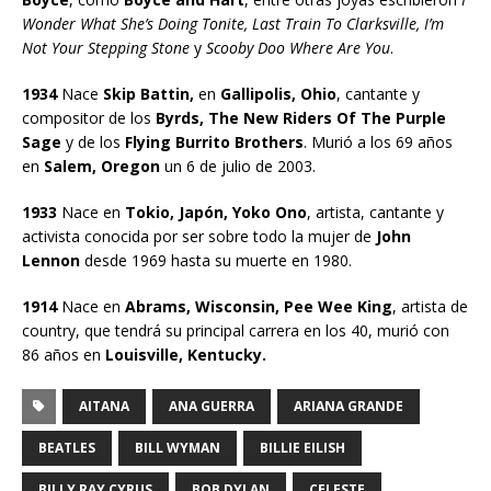
Wonder What She’s Doing Tonite, Last Train To Clarksville, I’m
Not Your Stepping Stone
y
Scooby Doo Where Are You
.
1934
Nace
Skip Battin,
en
Gallipolis, Ohio
, cantante y
compositor de los
Byrds, The New Riders Of The Purple
Sage
y de los
Flying Burrito Brothers
. Murió a los 69 años
en
Salem, Oregon
un 6 de julio de 2003.
1933
Nace en
Tokio, Japón, Yoko Ono
, artista, cantante y
activista conocida por ser sobre todo la mujer de
John
Lennon
desde 1969 hasta su muerte en 1980.
1914
Nace en
Abrams, Wisconsin, Pee Wee King
, artista de
country, que tendrá su principal carrera en los 40, murió con
86 años en
Louisville, Kentucky.
AITANA
ANA GUERRA
ARIANA GRANDE
BEATLES
BILL WYMAN
BILLIE EILISH
BILLY RAY CYRUS
BOB DYLAN
CELESTE