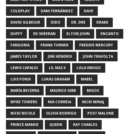
COLDPLAY
DANI FERNÁNDEZ
DAVE
DAVID GILMOUR
DIDO
DR. DRE
DRAKE
DUFFY
ED SHEERAN
ELTON JOHN
ENCANTO
FANGORIA
FRANK TURNER
FREDDIE MERCURY
JAMES TAYLOR
JIMI HENDRIX
JOHN TRAVOLTA
LEWIS CAPALDI
LIL NAS X
LOLA INDIGO
LUIS FONSI
LUKAS GRAHAM
MABEL
MARÍA BECERRA
MAURICE GIBB
MIGOS
MYKE TOWERS
NIA CORREIA
NICKI MINAJ
NICKI NICOLE
OLIVIA RODRIGO
POST MALONE
PRINCE MARKIE
QUEEN
RAY CHARLES