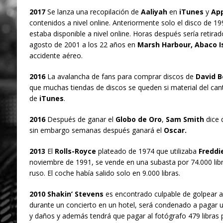
2017
Se lanza una recopilación de
Aaliyah
en
iTunes
y
App
contenidos a nivel online. Anteriormente solo el disco de 1
estaba disponible a nivel online. Horas después sería retirado
agosto de 2001 a los 22 años en
Marsh Harbour, Abaco I
accidente aéreo.
2016
La avalancha de fans para comprar discos de
David B
que muchas tiendas de discos se queden si material del cant
de
iTunes
.
2016
Después de ganar el
Globo de Oro
,
Sam Smith
dice 
sin embargo semanas después ganará el
Oscar.
2013
El
Rolls-Royce
plateado de 1974 que utilizaba
Freddi
noviembre de 1991, se vende en una subasta por 74.000 lib
ruso. El coche había salido solo en 9.000 libras.
2010 Shakin’ Stevens
es encontrado culpable de golpear 
durante un concierto en un hotel, será condenado a pagar u
y daños y además tendrá que pagar al fotógrafo 479 libras p