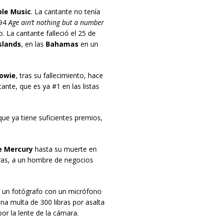
le Music
. La cantante no tenía
994
Age ain’t nothing but a number
. La cantante falleció el 25 de
slands
, en las
Bahamas
en un
owie
, tras su fallecimiento, hace
ante, que es ya #1 en las listas
que ya tiene suficientes premios,
e Mercury
hasta su muerte en
ras, a un hombre de negocios
a un fotógrafo con un micrófono
na multa de 300 libras por asalta
or la lente de la cámara.