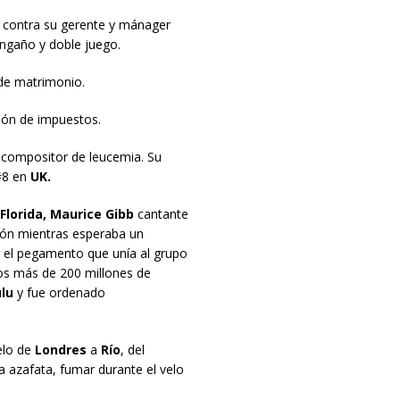
contra su gerente y mánager
engaño y doble juego.
 de matrimonio.
ión de impuestos.
y compositor de leucemia. Su
#8 en
UK.
Florida, Maurice Gibb
cantante
zón mientras esperaba un
 el pegamento que unía al grupo
nos más de 200 millones de
lu
y fue ordenado
elo de
Londres
a
Río
, del
a azafata, fumar durante el velo