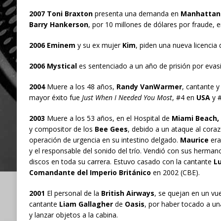
2007 Toni Braxton
presenta una demanda en
Manhattan
Barry Hankerson
, por 10 millones de dólares por fraude, 
2006 Eminem
y su ex mujer
Kim
, piden una nueva licencia
2006 Mystical
es sentenciado a un año de prisión por evas
2004
Muere a los 48 años,
Randy VanWarmer
, cantante 
mayor éxito fue
Just When I Needed You Most
, #4 en
USA
y 
2003
Muere a los 53 años, en el Hospital de
Miami Beach, 
y compositor de los
Bee Gees
, debido a un ataque al cora
operación de urgencia en su intestino delgado.
Maurice
era
y el responsable del sonido del trío. Vendió con sus herma
discos en toda su carrera. Estuvo casado con la cantante
Lu
Comandante del Imperio Británico
en 2002 (CBE).
2001
El personal de la
British Airways
, se quejan en un vu
cantante
Liam Gallagher
de
Oasis
, por haber tocado a un
y lanzar objetos a la cabina.