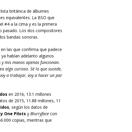
lista británica de álbumes
des equivalentes. La BSO que
l #4 a la cima y es la primera
ño pasado. Los dos compositores
 dos bandas sonoras.
en las que confirma que padece
e ya habían adelanto algunos
s y mis manos apenas funcionan.
a algo curioso. Sé lo que sucede,
oy a trabajar, voy a hacer un par
idos
en 2016, 13.1 millones
tos de 2015, 11.88 millones, 11
idos
, según los datos de
y One Pilots
y
Blurryface
con
6.000 copias, mientras que