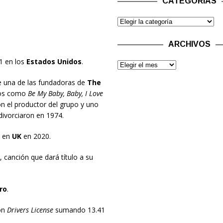
CATEGORÍAS
ARCHIVOS
1 en los
Estados Unidos
.
e una de las fundadoras de
The
itos como
Be My Baby, Baby, I Love
on el productor del grupo y uno
 divorciaron en 1974.
 en
UK
en 2020.
, canción que dará título a su
ro
.
on
Drivers License
sumando 13.41