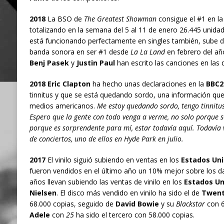
2018
La BSO de
The Greatest Showman
consigue el #1 en la 
totalizando en la semana del 5 al 11 de enero 26.445 unida
está funcionando perfectamente en singles también, sube de
banda sonora en ser #1 desde
La La Land
en febrero del a
Benj Pasek
y
Justin Paul
han escrito las canciones en las
2018 Eric Clapton
ha hecho unas declaraciones en la
BBC2
tinnitus y que se está quedando sordo, una información qu
medios americanos.
Me estoy quedando sordo, tengo tinnitu
Espero que la gente con todo venga a verme, no solo porque se
porque es sorprendente para mí, estar todavía aquí. Todavía v
de conciertos, uno de ellos en Hyde Park en julio.
2017
El vinilo siguió subiendo en ventas en los
Estados Un
fueron vendidos en el último año un 10% mejor sobre los da
años llevan subiendo las ventas de vinilo en los
Estados Un
Nielsen
. El disco más vendido en vinilo ha sido el de
Twent
68.000 copias, seguido de
David Bowie
y su
Blackstar
con 6
Adele
con
25
ha sido el tercero con 58.000 copias.