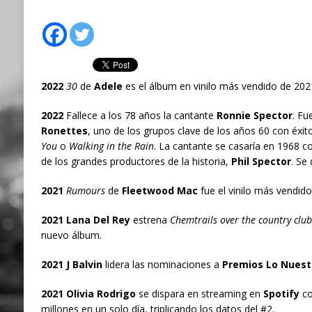
2022
30
de
Adele
es el álbum en vinilo más vendido de 202
2022
Fallece a los 78 años la cantante
Ronnie Spector
. Fu
Ronettes
, uno de los grupos clave de los años 60 con éx
You
o
Walking in the Rain
. La cantante se casaría en 1968 c
de los grandes productores de la historia,
Phil Spector
. Se
2021
Rumours
de
Fleetwood Mac
fue el vinilo más vendido
2021 Lana Del Rey
estrena
Chemtrails over the country club
nuevo álbum.
2021 J Balvin
lidera las nominaciones a
Premios Lo Nuest
2021 Olivia Rodrigo
se dispara en streaming en
Spotify
c
millones en un solo día, triplicando los datos del #2.