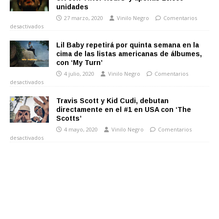
unidades
27 marzo, 2020
Vinilo Negro
Comentarios
desactivados
Lil Baby repetirá por quinta semana en la
cima de las listas americanas de álbumes,
con ‘My Turn’
4 julio, 2020
Vinilo Negro
Comentarios
desactivados
Travis Scott y Kid Cudi, debutan
directamente en el #1 en USA con ‘The
Scotts’
4 mayo, 2020
Vinilo Negro
Comentarios
desactivados