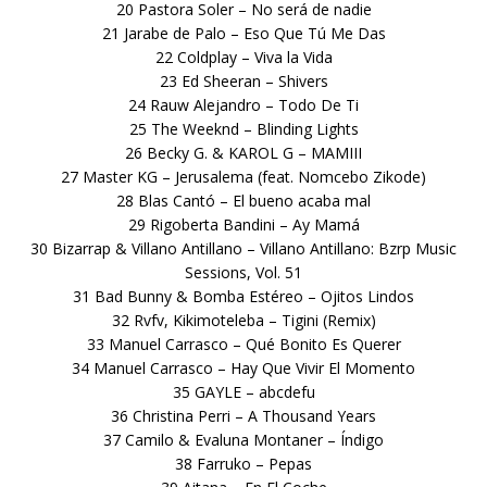
20 Pastora Soler – No será de nadie
21 Jarabe de Palo – Eso Que Tú Me Das
22 Coldplay – Viva la Vida
23 Ed Sheeran – Shivers
24 Rauw Alejandro – Todo De Ti
25 The Weeknd – Blinding Lights
26 Becky G. & KAROL G – MAMIII
27 Master KG – Jerusalema (feat. Nomcebo Zikode)
28 Blas Cantó – El bueno acaba mal
29 Rigoberta Bandini – Ay Mamá
30 Bizarrap & Villano Antillano – Villano Antillano: Bzrp Music
Sessions, Vol. 51
31 Bad Bunny & Bomba Estéreo – Ojitos Lindos
32 Rvfv, Kikimoteleba – Tigini (Remix)
33 Manuel Carrasco – Qué Bonito Es Querer
34 Manuel Carrasco – Hay Que Vivir El Momento
35 GAYLE – abcdefu
36 Christina Perri – A Thousand Years
37 Camilo & Evaluna Montaner – Índigo
38 Farruko – Pepas