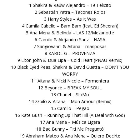
1 Shakira & Rauw Alejandro – Te Felicito
2 Sebastián Yatra – Tacones Rojos
3 Harry Styles – As It Was
4 Camila Cabello – Bam Bam (feat. Ed Sheeran)
5 Ana Mena & Belinda – LAS 12/Mezanotte
6 Camilo & Alejandro Sanz – NASA
7 Sangiovanni & Aitana – mariposas
8 KAROL G – PROVENZA
9 Elton John & Dua Lipa – Cold Heart (PNAU Remix)
10 Black Eyed Peas, Shakira & David Guetta – DON’T YOU
WORRY
11 Aitana & Nicki Nicole – Formentera
12 Beyoncé – BREAK MY SOUL
13 Chanel – SloMo
14 zzoilo & Aitana – Mon Amour (Remix)
15 Camilo – Pegao
16 Kate Bush – Running Up That Hill (A Deal with God)
17 Ana Mena – Música Ligera
18 Bad Bunny – Tití Me Preguntó
19 Abraham Mateo & Ana Mena – Quiero Decirte