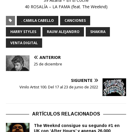
39 Aitana – En El Coche
40 ROSALÍA – LA FAMA (feat. The Weeknd)
. CAMILA CABELLO
CANCIONES
HARRY STYLES
RAUW ALEJANDRO
SHAKIRA
VENTA DIGITAL
ANTERIOR
25 de diciembre
SIGUIENTE
Vinilo Artist 100. Del 17 al 23 de junio de 2022
ARTÍCULOS RELACIONADOS
The Weeknd consigue su segundo #1 en
UK con ‘After Hours’ y apenas 26.000