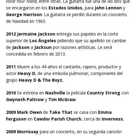
Hold Your Hand,
entre otras. La guitarra fue una de las dos que
se encargaron en los
Estados Unidos
, para
John Lennon
y
George Harrison
. La guitarra se perdió durante un concierto
de Navidad en 1963.
2012 Jermaine Jackson
entrega sus papeles en la corte
superior de
Los Ángeles
pidiendo que su apellido se cambie
de
Jackson
a
Jacksun
por razones artísticas. Le será
concedida en febrero de 2013.
2011
Muere a los 44 años el cantante, rapero, productor y
actor
Heavy D
, de una embolia pulmonar, componente del
grupo
Heavy D & The Boyz.
2010
Se estrena en
Nashville
la película
Country Strong
con
Gwyneth Paltrow
y
Tim McGraw
.
2009 Mark
Owen
de
Take That
se casa con
Emma
Ferguson
en
Cawdor Parish Church
, cerca de
Inverness.
2009 Morrissey
para un concierto, en su segunda canción