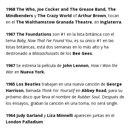
1968 The Who, Joe Cocker and The Grease Band, The
Mindbenders
y
The Crazy World
of
Arthur Brown
, tocan
en el
The Walthamstow Granada Theatre
, en
Inglaterra
.
1967 The Foundations
son #1 en la lista británica con el
tema
Baby, Now That I’ve Found You
, es su único #1 en las
listas británicas, está dos semanas en lo más alto y ha
destronado a
Massachussets
de los
Bee Gees.
1967
Se estrena la película de
John Lennon
,
How I Won the
War
en
Nueva York.
1965 Los Beatles
trabajan en una nueva canción de
George
Harrison
, llamada
Think For Yourself
en
Abbey Road
, para su
próximo disco que lleva el nombre de
Rubber Soul.
Después de
los ensayos, graban la canción en una toma, no será single.
1964 Judy Garland
y
Liza Minnelli
aparecen juntas en el
London Palladium
.