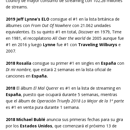
country de mayor consumo de streaming con 102.26 millones
de streams.
2019 Jeff Lynne’s ELO
consigue el #1 en la lista británica de
álbumes con
From Out Of Nowhere
con 21.062 unidades
equivalentes. Es su quinto #1 en total,
Discover
en 1979, Time
en 1981, el recopilatorio
All Over the world
de 2005 aunque fue
#1 en 2016 y luego
Lynne
fue #1 con
Traveling Wilburys
e
2007.
2018 Rosalía
consigue su primer #1 en singles en
España
con
Di mi nombre,
que estará 2 semanas en la lista oficial de
canciones en
España.
2018
El álbum
El Mal Querer
es #1 en la lista de streaming en
España
, puesto que ocupará durante 5 semanas, mientras
que el álbum de
Operación Triunfo 2018 Lo Mejor de la 1ª parte
es #1 en venta pura durante 1 semana.
2018 Michael Bublé
anuncia sus primeras fechas para su gira
por los
Estados Unidos
, que comenzará el próximo 13 de