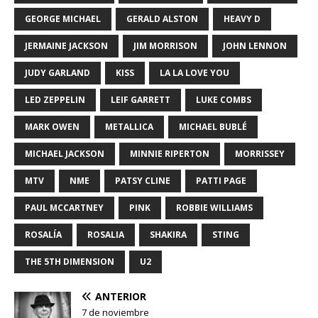
GEORGE MICHAEL
GERALD ALSTON
HEAVY D
JERMAINE JACKSON
JIM MORRISON
JOHN LENNON
JUDY GARLAND
KISS
LA LA LOVE YOU
LED ZEPPELIN
LEIF GARRETT
LUKE COMBS
MARK OWEN
METALLICA
MICHAEL BUBLÉ
MICHAEL JACKSON
MINNIE RIPERTON
MORRISSEY
MTV
NME
PATSY CLINE
PATTI PAGE
PAUL MCCARTNEY
PINK
ROBBIE WILLIAMS
ROSALÍA
ROSALIA
SHAKIRA
STING
THE 5TH DIMENSION
U2
ANTERIOR
7 de noviembre