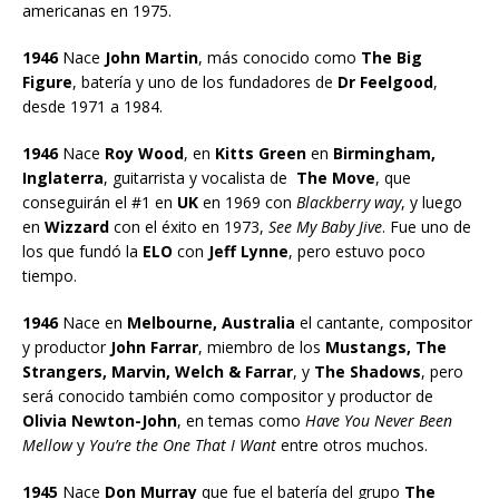
americanas en 1975.
1946
Nace
John Martin
, más conocido como
The Big
Figure
, batería y uno de los fundadores de
Dr Feelgood
,
desde 1971 a 1984.
1946
Nace
Roy Wood
, en
Kitts Green
en
Birmingham,
Inglaterra
, guitarrista y vocalista de
The Move
, que
conseguirán el #1 en
UK
en 1969 con
Blackberry way
, y luego
en
Wizzard
con el éxito en 1973,
See My Baby Jive
. Fue uno de
los que fundó la
ELO
con
Jeff Lynne
, pero estuvo poco
tiempo.
1946
Nace en
Melbourne, Australia
el cantante, compositor
y productor
John Farrar
, miembro de los
Mustangs, The
Strangers, Marvin, Welch & Farrar
, y
The Shadows
, pero
será conocido también como compositor y productor de
Olivia Newton-John
, en temas como
Have You Never Been
Mellow
y
You’re the One That I Want
entre otros muchos.
1945
Nace
Don Murray
que fue el batería del grupo
The