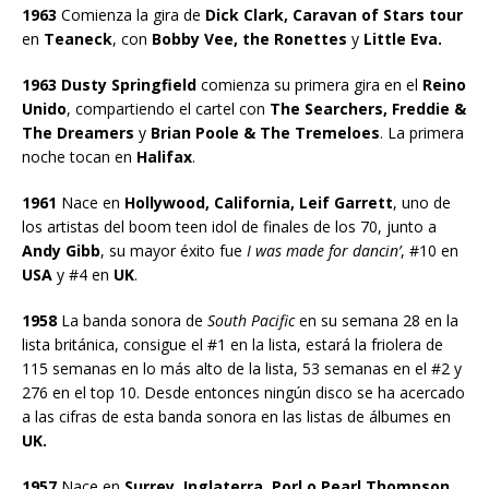
1963
Comienza la gira de
Dick Clark, Caravan of Stars tour
en
Teaneck
, con
Bobby Vee, the Ronettes
y
Little Eva.
1963 Dusty Springfield
comienza su primera gira en el
Reino
Unido
, compartiendo el cartel con
The Searchers, Freddie &
The Dreamers
y
Brian Poole & The Tremeloes
. La primera
noche tocan en
Halifax
.
1961
Nace en
Hollywood, California, Leif Garrett
, uno de
los artistas del boom teen idol de finales de los 70, junto a
Andy Gibb
, su mayor éxito fue
I was made for dancin’
, #10 en
USA
y #4 en
UK
.
1958
La banda sonora de
South Pacific
en su semana 28 en la
lista británica, consigue el #1 en la lista, estará la friolera de
115 semanas en lo más alto de la lista, 53 semanas en el #2 y
276 en el top 10. Desde entonces ningún disco se ha acercado
a las cifras de esta banda sonora en las listas de álbumes en
UK.
1957
Nace en
Surrey, Inglaterra, Porl o Pearl Thompson
,