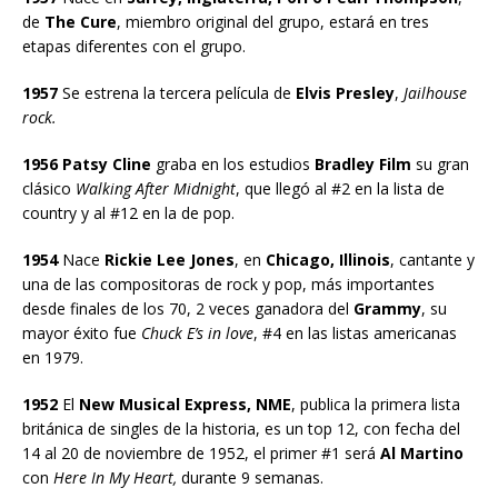
de
The Cure
, miembro original del grupo, estará en tres
etapas diferentes con el grupo.
1957
Se estrena la tercera película de
Elvis Presley
,
Jailhouse
rock.
1956 Patsy Cline
graba en los estudios
Bradley Film
su gran
clásico
Walking After Midnight
, que llegó al #2 en la lista de
country y al #12 en la de pop.
1954
Nace
Rickie Lee Jones
, en
Chicago, Illinois
, cantante y
una de las compositoras de rock y pop, más importantes
desde finales de los 70, 2 veces ganadora del
Grammy
, su
mayor éxito fue
Chuck E’s in love
, #4 en las listas americanas
en 1979.
1952
El
New Musical Express, NME
, publica la primera lista
británica de singles de la historia, es un top 12, con fecha del
14 al 20 de noviembre de 1952, el primer #1 será
Al Martino
con
Here In My Heart,
durante 9 semanas.