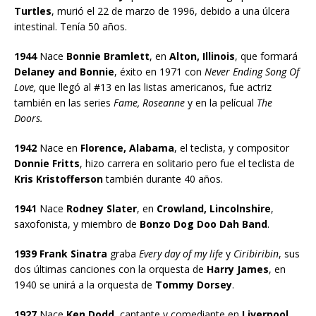
Turtles
, murió el 22 de marzo de 1996, debido a una úlcera
intestinal. Tenía 50 años.
1944
Nace
Bonnie Bramlett
, en
Alton, Illinois
, que formará
Delaney and Bonnie
, éxito en 1971 con
Never Ending Song Of
Love,
que llegó al #13 en las listas americanos, fue actriz
también en las series
Fame, Roseanne
y en la pelícual
The
Doors.
1942
Nace en
Florence, Alabama
, el teclista, y compositor
Donnie Fritts
, hizo carrera en solitario pero fue el teclista de
Kris Kristofferson
también durante 40 años.
1941
Nace
Rodney Slater
, en
Crowland, Lincolnshire
,
saxofonista, y miembro de
Bonzo Dog Doo Dah Band
.
1939 Frank Sinatra
graba
Every day of my life
y
Ciribiribin
, sus
dos últimas canciones con la orquesta de
Harry James
, en
1940 se unirá a la orquesta de
Tommy Dorsey
.
1927
Nace
Ken Dodd
, cantante y comediante en
Liverpool
,