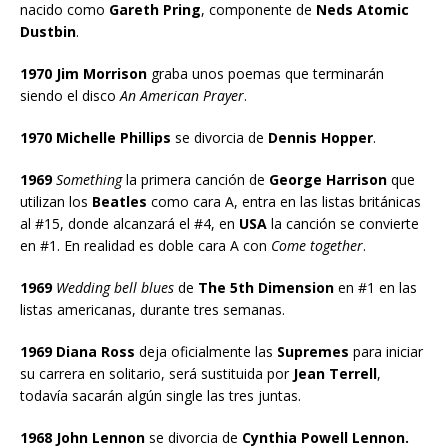
nacido como
Gareth Pring
, componente de
Neds Atomic
Dustbin
.
1970 Jim Morrison
graba unos poemas que terminarán
siendo el disco
An American Prayer
.
1970 Michelle Phillips
se divorcia de
Dennis Hopper
.
1969
Something
la primera canción de
George Harrison
que
utilizan los
Beatles
como cara A, entra en las listas británicas
al #15, donde alcanzará el #4, en
USA
la canción se convierte
en #1. En realidad es doble cara A con
Come together
.
1969
Wedding bell blues
de
The 5th Dimension
en #1 en las
listas americanas, durante tres semanas.
1969 Diana Ross
deja oficialmente las
Supremes
para iniciar
su carrera en solitario, será sustituida por
Jean Terrell
,
todavía sacarán algún single las tres juntas.
1968 John Lennon
se divorcia de
Cynthia Powell Lennon.