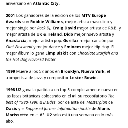
aniversario en
Atlantic City.
2001
Los ganadores de la edición de los
MTV Europe
Awards
son
Robbie Williams
, mejor artista masculino y
mejor single por
Rock DJ
,
Craig David
mejor artista de R&B, y
mejor artista de
UK & Ireland
,
Dido
mejor nuevo artista y
Anastacia
, mejor artista pop.
Gorillaz
mejor canción por
Clint Eastwood
y mejor dance y
Eminem
mejor Hip Hop. El
mejor álbum lo gana
Limp Bizkit
con
Chocolate Starfish and
the Hot Dog Flavored Water
.
1999
Muere a los 58 años en
Brooklyn, Nueva York
, el
trompetista de jazz, y compositor
Lester Bowie.
1998 U2
gana la partida a un top 3 completamente nuevo en
las listas británicas colocando en el #1 su recopilatorio
The
best of 1980-1990 & B sides
, por delante del
Masterplan
de
Oasis
y el
Supposed former infatuiation junkie
de
Alanis
Morissette
en el #3.
U2
solo está una semana en lo más
alto.