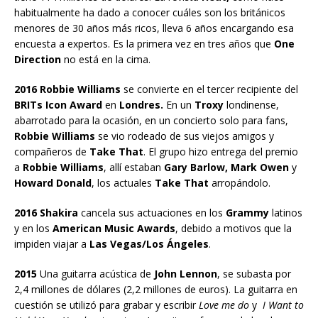
habitualmente ha dado a conocer cuáles son los británicos
menores de 30 años más ricos, lleva 6 años encargando esa
encuesta a expertos. Es la primera vez en tres años que
One
Direction
no está en la cima.
2016 Robbie Williams
se convierte en el tercer recipiente del
BRITs Icon Award
en
Londres.
En un
Troxy
londinense,
abarrotado para la ocasión, en un concierto solo para fans,
Robbie Williams
se vio rodeado de sus viejos amigos y
compañeros de
Take That
. El grupo hizo entrega del premio
a
Robbie Williams
, allí estaban
Gary Barlow, Mark Owen
y
Howard Donald
, los actuales
Take That
arropándolo.
2016 Shakira
cancela sus actuaciones en los
Grammy
latinos
y en los
American Music Awards
, debido a motivos que la
impiden viajar a
Las Vegas/Los Ángeles
.
2015
Una guitarra acústica de
John Lennon
, se subasta por
2,4 millones de dólares (2,2 millones de euros). La guitarra en
cuestión se utilizó para grabar y escribir
Love me do
y
I Want to