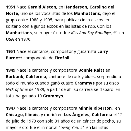
1951
Nace
Gerald Alston
, en
Henderson, Carolina del
Norte
, uno de los vocalistas de los
Manhattans
, dejó el
grupo entre 1988 y 1995, para publicar cinco discos en
solitario con algunos éxitos en las listas de r&b. Con los
Manhattans
, su mayor éxito fue
Kiss And Say Goodbye
, #1 en
USA
en 1976.
1951
Nace el cantante, compositor y guitarrista
Larry
Burnett
componente de
Firefall.
1949
Nace la cantante y compositora
Bonnie Raitt
en
Burbank, California
, cantante de rock y blues, sorprendió a
todo el mundo cuando ganó cuatro
Grammys
por su disco
Nick of time
de 1989, a partir de ahí su carrera se disparó. En
total ha ganado 10
Grammys
.
1947
Nace la cantante y compositora
Minnie Riperton
, en
Chicago, Illinois
, y morirá en
Los Ángeles, California
el 12
de julio de 1979 con solo 31 años de un cáncer de pecho, su
mayor éxito fue el inmortal
Loving You,
#1 en las listas