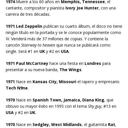
1974
Muere a los 60 años en
Memphis, Tennessee
, el
cantante, compositor y pianista
Ivory Joe Hunter
, con una
carrera de tres décadas.
1971 Led Zeppelin
publican su cuarto álbum, el disco no tiene
ningún título en la portada y se le conoce popularmente como
IV. Venderá más de 37 millones de copias. Y contiene la
canción
Stairway to heaven
que nunca se publicará como
single. Será #1 en
UK
y #2 en
USA
.
1971 Paul McCartney
hace una fiesta en
Londres
para
presentar a su nueva banda,
The Wings
.
1971
Nace en
Kansas City, Missouri
el rapero y empresario
Tech N9ne
.
1970
Nace en
Spanish Town, Jamaica, Diana King
, que
obtuvo su mayor éxito en 1995 con el tema
Shy guy
, #13 en
USA
y #2 en
UK.
1970
Nace en
Sedgley, West Midlands
, el guitarrista
Rat
,