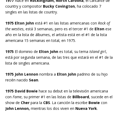
1977
Nace en
Rockingham, North Carolina
, el cantante de
country y compositor
Bucky Covington
, ha colocado 7
singles en las listas de country.
1975 Elton John
está #1 en las listas americanas con
Rock of
the westies
, está 3 semanas, pero es el tercer #1 de
Elton
ese
año en la lista de álbumes, el artista está en el #1 de la lista
americana 15 semanas en total, en 1975.
1975
El dominio de
Elton John
es total, su tema
Island girl
,
está por segunda semana, de las tres que estará en el #1 de la
lista de singles americana.
1975 John Lennon
nombra a
Elton John
padrino de su hijo
recién nacido
Sean
.
1975 David Bowie
hace su debut en la televisión americana
con
Fame
, su primer #1 en las listas de
Billboard
, sucede en el
show de
Cher
para la
CBS
. La canción la escribe
Bowie
con
John Lennon,
mientras los dos viven en
Nueva York
.