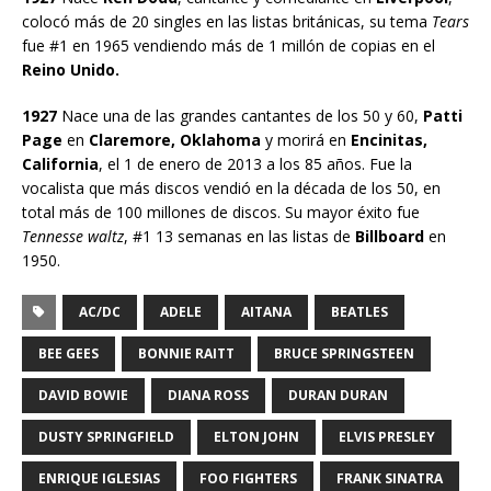
colocó más de 20 singles en las listas británicas, su tema
Tears
fue #1 en 1965 vendiendo más de 1 millón de copias en el
Reino Unido.
1927
Nace una de las grandes cantantes de los 50 y 60,
Patti
Page
en
Claremore, Oklahoma
y morirá en
Encinitas,
California
, el 1 de enero de 2013 a los 85 años. Fue la
vocalista que más discos vendió en la década de los 50, en
total más de 100 millones de discos. Su mayor éxito fue
Tennesse waltz
, #1 13 semanas en las listas de
Billboard
en
1950.
AC/DC
ADELE
AITANA
BEATLES
BEE GEES
BONNIE RAITT
BRUCE SPRINGSTEEN
DAVID BOWIE
DIANA ROSS
DURAN DURAN
DUSTY SPRINGFIELD
ELTON JOHN
ELVIS PRESLEY
ENRIQUE IGLESIAS
FOO FIGHTERS
FRANK SINATRA