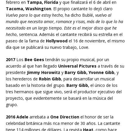
febrero en
Tampa, Florida
y que finalizará el 6 de abril en
Tacoma, Washington
. El propio cantante lo dejó claro
Vuelvo para lo que estoy hecho,
ha dicho Bublé,
vuelvo al
mundo que necesita amor, romance y risas, más de lo que lo ha
necesitado en un largo tiempo. Este es el mejor disco que he
hecho
, sentencia. Además el cantante recibirá su estrella en el
paseo de la fama de
Hollywood
el 16 de noviembre, el mismo
día que se publicará su nuevo trabajo, Love.
2017
Los
Bee Gees
tendrán su propio musical, por un
acuerdo al que han llegado
Universal Pictures
a través de su
presidente
Jimmy Horowitz
y
Barry Gibb, Yvonne Gibb
, y
los herederos de
Robin Gibb
, para desarrollar un musical
basado en la historia del grupo.
Barry Gibb,
el único de los
tres hermanos que sigue vivo, será el productor ejecutivo del
proyecto, que evidentemente se basará en la música del
grupo.
2016 Adele
arrebata a
One Direction
el honor de ser la
celebridad británica más rica menor de 30 años. La cantante
tiene 114 millones de dólares. La revista
Heat,
como hace