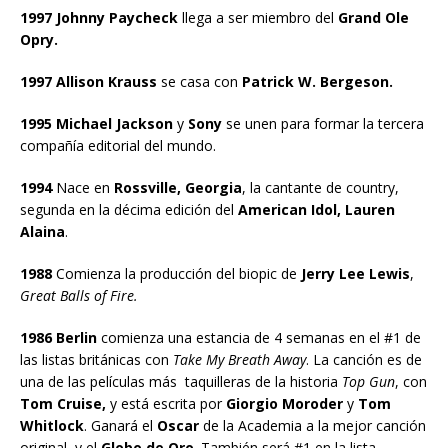
1997 Johnny Paycheck
llega a ser miembro del
Grand Ole
Opry.
1997 Allison Krauss
se casa con
Patrick W. Bergeson.
1995 Michael Jackson
y
Sony
se unen para formar la tercera
compañía editorial del mundo.
1994
Nace en
Rossville, Georgia
, la cantante de country,
segunda en la décima edición del
American Idol, Lauren
Alaina
.
1988
Comienza la producción del biopic de
Jerry Lee Lewis
,
Great Balls of Fire.
1986 Berlin
comienza una estancia de 4 semanas en el #1 de
las listas británicas con
Take My Breath Away
. La canción es de
una de las películas más taquilleras de la historia
Top Gun
, con
Tom Cruise,
y está escrita por
Giorgio Moroder
y
Tom
Whitlock
. Ganará el
Oscar
de la Academia a la mejor canción
original, y el
Globo de Oro
. También será #1 en la lista