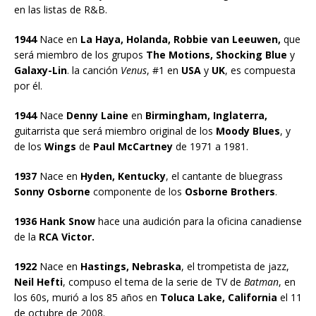
en las listas de R&B.
1944
Nace en
La Haya, Holanda, Robbie van Leeuwen,
que
será miembro de los grupos
The Motions, Shocking Blue
y
Galaxy-Lin
. la canción
Venus
, #1 en
USA
y
UK
, es compuesta
por él.
1944
Nace
Denny Laine
en
Birmingham, Inglaterra,
guitarrista que será miembro original de los
Moody Blues
, y
de los
Wings
de
Paul McCartney
de 1971 a 1981.
1937
Nace en
Hyden, Kentucky
, el cantante de bluegrass
Sonny Osborne
componente de los
Osborne Brothers
.
1936 Hank Snow
hace una audición para la oficina canadiense
de la
RCA Victor.
1922
Nace en
Hastings, Nebraska
, el trompetista de jazz,
Neil Hefti
, compuso el tema de la serie de TV de
Batman
, en
los 60s, murió a los 85 años en
Toluca Lake, California
el 11
de octubre de 2008.