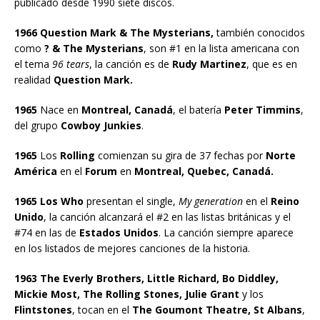
publicado desde 1990 siete discos.
1966 Question Mark & The Mysterians,
también conocidos
como
? & The Mysterians
, son #1 en la lista americana con
el tema
96 tears
, la canción es de
Rudy Martinez
, que es en
realidad
Question Mark.
1965
Nace en
Montreal, Canadá
, el batería
Peter Timmins
,
del grupo
Cowboy Junkies
.
1965
Los
Rolling
comienzan su gira de 37 fechas por
Norte
América
en el
Forum
en
Montreal, Quebec, Canadá.
1965 Los Who
presentan el single,
My generation
en el
Reino
Unido
, la canción alcanzará el #2 en las listas británicas y el
#74 en las de
Estados Unidos
. La canción siempre aparece
en los listados de mejores canciones de la historia.
1963 The Everly Brothers, Little Richard, Bo Diddley,
Mickie Most, The Rolling Stones, Julie Grant
y los
Flintstones
, tocan en el
The Goumont Theatre, St Albans
,