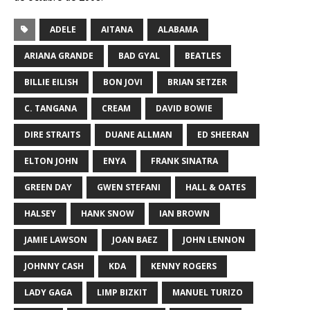
ADELE
AITANA
ALABAMA
ARIANA GRANDE
BAD GYAL
BEATLES
BILLIE EILISH
BON JOVI
BRIAN SETZER
C. TANGANA
CREAM
DAVID BOWIE
DIRE STRAITS
DUANE ALLMAN
ED SHEERAN
ELTON JOHN
ENYA
FRANK SINATRA
GREEN DAY
GWEN STEFANI
HALL & OATES
HALSEY
HANK SNOW
IAN BROWN
JAMIE LAWSON
JOAN BAEZ
JOHN LENNON
JOHNNY CASH
KDA
KENNY ROGERS
LADY GAGA
LIMP BIZKIT
MANUEL TURIZO