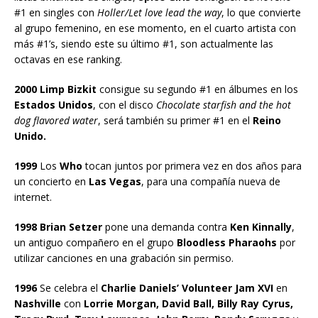
#1 en singles con
Holler/Let love lead the way
, lo que convierte
al grupo femenino, en ese momento, en el cuarto artista con
más #1’s, siendo este su último #1, son actualmente las
octavas en ese ranking.
2000 Limp Bizkit
consigue su segundo #1 en álbumes en los
Estados Unidos
, con el disco
Chocolate starfish and the hot
dog flavored water
, será también su primer #1 en el
Reino
Unido.
1999
Los
Who
tocan juntos por primera vez en dos años para
un concierto en
Las Vegas
, para una compañía nueva de
internet.
1998 Brian Setzer
pone una demanda contra
Ken Kinnally
,
un antiguo compañero en el grupo
Bloodless Pharaohs
por
utilizar canciones en una grabación sin permiso.
1996
Se celebra el
Charlie Daniels’ Volunteer Jam XVI
en
Nashville
con
Lorrie Morgan, David Ball, Billy Ray Cyrus,