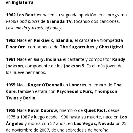
en
Inglaterra
.
1962 Los Beatles
hacen su segunda aparición en el programa
People
and places
de
Granada TV,
tocando dos canciones,
Love me do
y
A taste of honey.
1962
Nace en
Reikiavik, Islandia
, el cantante y trompetista
Einar Orn
, componente de
The Sugarcubes
y
Ghostigital.
1961
Nace en
Gary, Indiana
el cantante y compositor
Randy
Jackson
, componente de los
Jackson 5
. Es el más joven de
los nueve hermanos.
1955
Nace
Roger O’Donnell
en
Londres
, miembro de
The
Cure
, también estará con
Psychedelic Furs, Thompson
Twins
y
Berlin
.
1955
Nace
Kevin Dubrow
, miembro de
Quiet Riot,
desde
1975 a 1987 y luego desde 1990 hasta su muerte, nace en
Los
Ángeles
y morirá con 52 años, en
Las Vegas, Nevada
un 25
de noviembre de 2007, de una sobredosis de heroína.