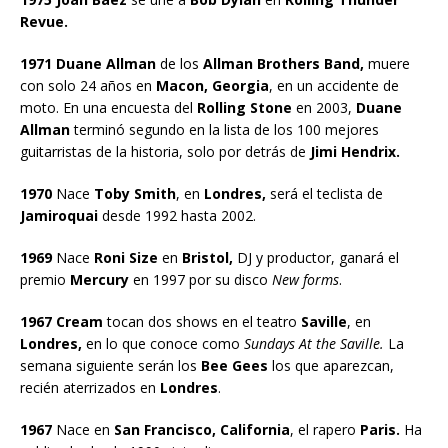
Revue.
1971 Duane Allman
de los
Allman Brothers Band,
muere
con solo 24 años en
Macon, Georgia
, en un accidente de
moto. En una encuesta del
Rolling Stone
en 2003,
Duane
Allman
terminó segundo en la lista de los 100 mejores
guitarristas de la historia, solo por detrás de
Jimi Hendrix.
1970
Nace
Toby Smith
, en
Londres,
será el teclista de
Jamiroquai
desde 1992 hasta 2002.
1969
Nace
Roni Size
en
Bristol,
DJ y productor, ganará el
premio
Mercury
en 1997 por su disco
New forms
.
1967 Cream
tocan dos shows en el teatro
Saville
, en
Londres,
en lo que conoce como
Sundays At the Saville.
La
semana siguiente serán los
Bee Gees
los que aparezcan,
recién aterrizados en
Londres
.
1967
Nace en
San Francisco, California
, el rapero
Paris.
Ha