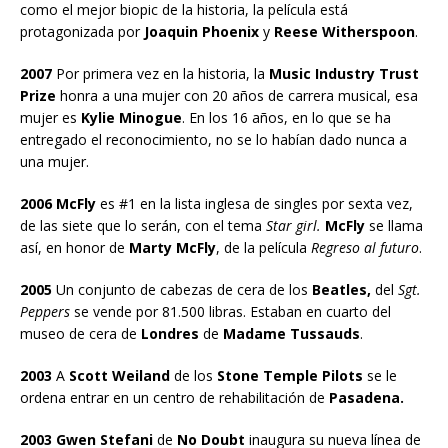
como el mejor biopic de la historia, la película está
protagonizada por
Joaquin Phoenix
y
Reese Witherspoon
.
2007
Por primera vez en la historia, la
Music Industry Trust
Prize
honra a una mujer con 20 años de carrera musical, esa
mujer es
Kylie Minogue
. En los 16 años, en lo que se ha
entregado el reconocimiento, no se lo habían dado nunca a
una mujer.
2006 McFly
es #1 en la lista inglesa de singles por sexta vez,
de las siete que lo serán, con el tema
Star girl.
McFly
se llama
así, en honor de
Marty McFly
, de la película
Regreso al futuro
.
2005
Un conjunto de cabezas de cera de los
Beatles,
del
Sgt.
Peppers
se vende por 81.500 libras. Estaban en cuarto del
museo de cera de
Londres
de
Madame Tussauds
.
2003
A
Scott Weiland
de los
Stone Temple Pilots
se le
ordena entrar en un centro de rehabilitación de
Pasadena.
2003 Gwen Stefani
de
No Doubt
inaugura su nueva línea de