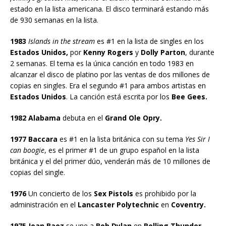
estado en la lista americana. El disco terminará estando más
de 930 semanas en la lista.
1983
Islands in the stream
es #1 en la lista de singles en los
Estados Unidos,
por
Kenny Rogers
y
Dolly Parton
, durante
2 semanas. El tema es la única canción en todo 1983 en
alcanzar el disco de platino por las ventas de dos millones de
copias en singles. Era el segundo #1 para ambos artistas en
Estados Unidos
. La canción está escrita por los
Bee Gees.
1982 Alabama
debuta en el
Grand Ole Opry.
1977 Baccara
es #1 en la lista británica con su tema
Yes Sir I
can boogie
, es el primer #1 de un grupo español en la lista
británica y el del primer dúo, venderán más de 10 millones de
copias del single.
1976
Un concierto de los
Sex Pistols
es prohibido por la
administración en el
Lancaster Polytechnic
en
Coventry.
1975 Joan Baez
se une a
Bob Dylan
en
Rolling Thunder