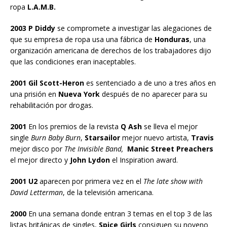
ropa
L.A.M.B.
2003 P Diddy
se compromete a investigar las alegaciones de
que su empresa de ropa usa una fábrica de
Honduras
, una
organización americana de derechos de los trabajadores dijo
que las condiciones eran inaceptables.
2001 Gil Scott-Heron
es sentenciado a de uno a tres años en
una prisión en
Nueva York
después de no aparecer para su
rehabilitación por drogas.
2001
En los premios de la revista
Q Ash
se lleva el mejor
single
Burn Baby Burn
,
Starsailor
mejor nuevo artista,
Travis
mejor disco por
The Invisible Band,
Manic Street Preachers
el mejor directo y
John Lydon
el Inspiration award.
2001 U2
aparecen por primera vez en el
The late show with
David Letterman
, de la televisión americana.
2000
En una semana donde entran 3 temas en el top 3 de las
listas británicas de singles,
Spice Girls
consiguen su noveno