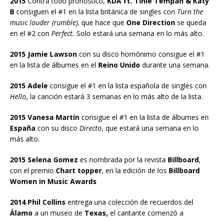
2015
Contra todo pronóstico,
KDA ft. Tinie Tempah & Katy
B
consiguen el #1 en la lista británica de singles con
Turn the
music louder (rumble),
que hace que
One Direction
se queda
en el #2 con
Perfect.
Solo estará una semana en lo más alto.
2015 Jamie Lawson
con su disco homónimo consigue el #1
en la lista de álbumes en el
Reino Unido
durante una semana.
2015 Adele
consigue el #1 en la lista española de singles con
Hello
, la canción estará 3 semanas en lo más alto de la lista.
2015 Vanesa Martín
consigue el #1 en la lista de álbumes en
España
con su disco
Directo
, que estará una semana en lo
más alto.
2015 Selena Gomez
es nombrada por la revista
Billboard
,
con el premio
Chart topper
, en la edición de los
Billboard
Women in Music Awards
2014 Phil Collins
entrega una colección de recuerdos del
Álamo
a un museo de
Texas,
el cantante comenzó a