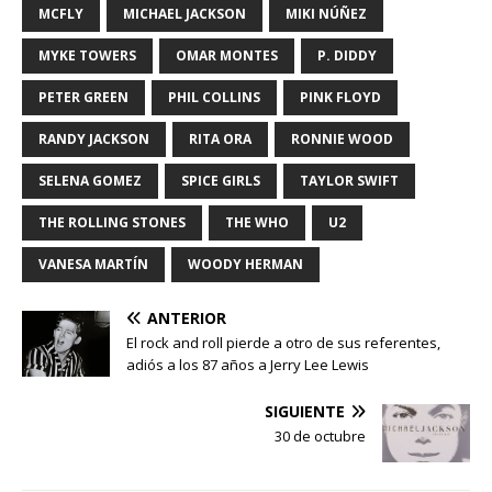
MCFLY
MICHAEL JACKSON
MIKI NÚÑEZ
MYKE TOWERS
OMAR MONTES
P. DIDDY
PETER GREEN
PHIL COLLINS
PINK FLOYD
RANDY JACKSON
RITA ORA
RONNIE WOOD
SELENA GOMEZ
SPICE GIRLS
TAYLOR SWIFT
THE ROLLING STONES
THE WHO
U2
VANESA MARTÍN
WOODY HERMAN
ANTERIOR
El rock and roll pierde a otro de sus referentes,
adiós a los 87 años a Jerry Lee Lewis
SIGUIENTE
30 de octubre