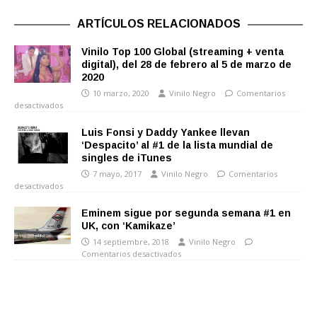
ARTÍCULOS RELACIONADOS
Vinilo Top 100 Global (streaming + venta
digital), del 28 de febrero al 5 de marzo de
2020
10 marzo, 2020
Vinilo Negro
Comentarios
desactivados
Luis Fonsi y Daddy Yankee llevan
‘Despacito’ al #1 de la lista mundial de
singles de iTunes
7 mayo, 2017
Vinilo Negro
Comentarios
desactivados
Eminem sigue por segunda semana #1 en
UK, con ‘Kamikaze’
14 septiembre, 2018
Vinilo Negro
Comentarios desactivados