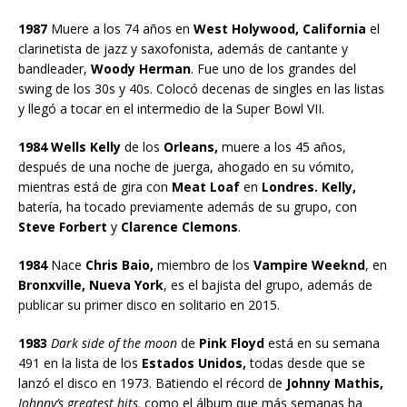
1987
Muere a los 74 años en
West Holywood, California
el
clarinetista de jazz y saxofonista, además de cantante y
bandleader,
Woody Herman
. Fue uno de los grandes del
swing de los 30s y 40s. Colocó decenas de singles en las listas
y llegó a tocar en el intermedio de la Super Bowl VII.
1984 Wells Kelly
de los
Orleans,
muere a los 45 años,
después de una noche de juerga, ahogado en su vómito,
mientras está de gira con
Meat Loaf
en
Londres. Kelly,
batería, ha tocado previamente además de su grupo, con
Steve Forbert
y
Clarence Clemons
.
1984
Nace
Chris Baio,
miembro de los
Vampire Weeknd
, en
Bronxville,
Nueva York
, es el bajista del grupo, además de
publicar su primer disco en solitario en 2015.
1983
Dark side of the moon
de
Pink Floyd
está en su semana
491 en la lista de los
Estados Unidos,
todas desde que se
lanzó el disco en 1973. Batiendo el récord de
Johnny Mathis,
Johnny’s greatest
hits,
como el álbum que más semanas ha