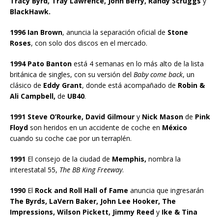
Tracy Byrd, Tray Lawrence, John Berry, Randy Scruggs
y
BlackHawk.
1996 Ian Brown
, anuncia la separación oficial de
Stone
Roses
, con solo dos discos en el mercado.
1994 Pato Banton
está 4 semanas en lo más alto de la lista
británica de singles, con su versión del
Baby come back
, un
clásico de
Eddy Grant
, donde está acompañado de
Robin &
Ali Campbell,
de
UB40
.
1991 Steve O’Rourke, David Gilmour
y
Nick Mason
de
Pink
Floyd
son heridos en un accidente de coche en
México
cuando su coche cae por un terraplén.
1991
El consejo de la ciudad de
Memphis,
nombra la
interestatal 55,
The BB King Freeway
.
1990
El
Rock and Roll Hall of Fame
anuncia que ingresarán
The Byrds, LaVern Baker, John Lee Hooker, The
Impressions, Wilson Pickett, Jimmy Reed
y
Ike & Tina