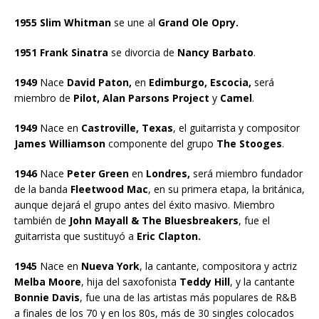
1955 Slim Whitman
se une al
Grand Ole Opry.
1951 Frank Sinatra
se divorcia de
Nancy Barbato
.
1949
Nace
David Paton,
en
Edimburgo, Escocia,
será
miembro de
Pilot, Alan Parsons Project
y
Camel
.
1949
Nace en
Castroville, Texas
, el guitarrista y compositor
James Williamson
componente del grupo
The Stooges
.
1946
Nace
Peter Green
en
Londres,
será miembro fundador
de la banda
Fleetwood Mac
, en su primera etapa, la británica,
aunque dejará el grupo antes del éxito masivo. Miembro
también de
John Mayall & The Bluesbreakers
, fue el
guitarrista que sustituyó a
Eric Clapton.
1945
Nace en
Nueva York
, la cantante, compositora y actriz
Melba Moore
, hija del saxofonista
Teddy Hill
, y la cantante
Bonnie Davis
, fue una de las artistas más populares de R&B
a finales de los 70 y en los 80s, más de 30 singles colocados