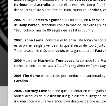
Harbour,
en
Australia
, aunque él es escocés.
Scott
fue el 
desde 1974 hasta su muerte en 1980, murió en
Londres
, c
2007
Muere
Porter Wagoner
a los 80 años, en
Nashville
de
Dolly Parton,
grabando con ella más de 20 éxitos en las 
1983, colocó más de 80 singles en las listas country.
2007 Leona Lewis
, consigue el #1 en la lista británica con 
es su primer single y vende más que el resto del top 5 junt
7 semanas en lo más alto.
Lewis
es la ganadora del
Factor
2006
Muere en
Nashville, Tennessee
, la compositora
Mar
compuso entre otros
Waterloo, The Long Black Vail, One Day
2005 The Game
es arrestado por conducta desordenada y r
Carolina
.
2004 Courtney Love
se tiene que presentar en el juzgado 
mortal después de que
Kristin King
le cuente al juzgado e
tiró una botella y una vela encendida después de que acudie