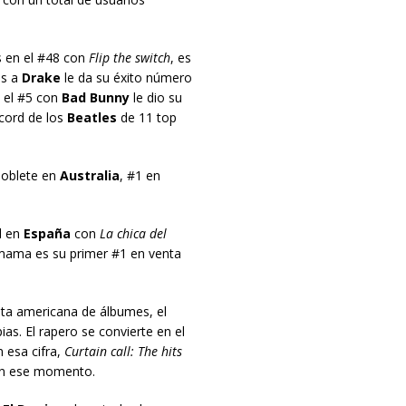
s en el #48 con
Flip the switch
, es
ás a
Drake
le da su éxito número
 el #5 con
Bad Bunny
le dio su
écord de los
Beatles
de 11 top
oblete en
Australia
, #1 en
l en
España
con
La chica del
 mama es su primer #1 en venta
sta americana de álbumes, el
s. El rapero se convierte en el
 esa cifra,
Curtain call: The hits
en ese momento.