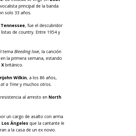
vocalista principal de la banda
on solo 33 años.
, Tennessee
, fue el descubridor
listas de country. Entre 1954 y
el tema
Bleeding love
, la canción
o en la primera semana, estando
 X
británico.
ijohn Wilkin
, a los 86 años,
 at a Time
y muchos otros.
esistencia al arresto en
North
por un cargo de asalto con arma
n
Los Ángeles
que la cantante le
ran a la casa de un ex novio.