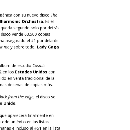
británica con su nuevo disco
The
ilharmonic Orchestra
. Es el
e queda segundo solo por detrás
 disco vende 63.500 copias
e ha asegurado el #1 por delante
ut me
y sobre todo,
Lady Gaga
álbum de estudio
Cosmic
2 en los
Estados Unidos
con
do en venta tradicional de la
nas decenas de copias más.
Back from the edge
, el disco se
o Unido
.
 que aparecerá finalmente en
todo un éxito en las listas
nas e incluso al #51 en la lista