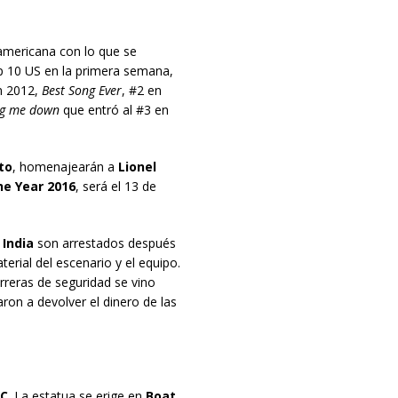
 americana con lo que se
p 10 US en la primera semana,
n 2012,
Best Song Ever
, #2 en
g me down
que entró al #3 en
to
, homenajearán a
Lionel
e Year 2016
, será el 13 de
India
son arrestados después
erial del escenario y el equipo.
reras de seguridad se vino
on a devolver el dinero de las
C
. La estatua se erige en
Boat