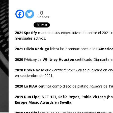
0
Shares
2021 Spotify
mantiene sus expectativas de cerrar el 2021 c
mensuales activos.
2021 Olivia Rodrigo
lidera las nominaciones a los
America
2020
Whitney
de
Whitney Houston
certificado Diamante e
2020 Drake
avisa que
Certified Lover Boy
se publicará en en
en septiembre de 2021.
2020
La
RIAA
certifica como disco de platino
Folklore
de
Ta
2019 Dua Lipa, NCT 127, Sofía Reyes, Pablo Vittar
y
Jha
Europe Music Awards
en
Sevilla
.
2019 Spotify
llega a los 113 millones de usuarios premium,