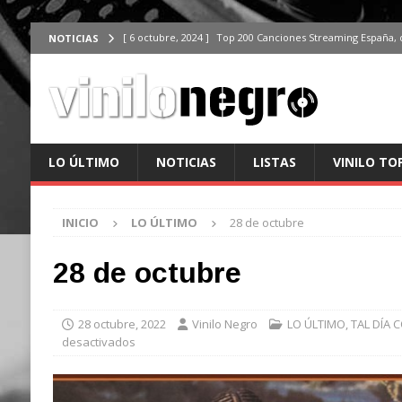
[ 6 octubre, 2024 ]
Top 200 Canciones Streaming España, 
NOTICIAS
[ 4 octubre, 2024 ]
Top 200 Artistas streaming en España,
[ 3 octubre, 2024 ]
Top 100 Artistas Españoles Streaming 
ÚLTIMO
[ 2 octubre, 2024 ]
Top 100 Artistas Internacionales Stre
LO ÚLTIMO
NOTICIAS
LISTAS
VINILO TO
ÚLTIMO
[ 6 octubre, 2024 ]
Top 200 Canciones España, del 30 de d
INICIO
LO ÚLTIMO
28 de octubre
28 de octubre
28 octubre, 2022
Vinilo Negro
LO ÚLTIMO
,
TAL DÍA
desactivados