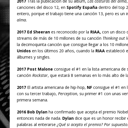
2017
Tras la publicación de su álbum,
Las costuras del alma
canciones del disco 12, en
Spotify España
dentro del top 2
entero, porque el trabajo tiene una canción 13, pero es un 
alma.
2017 Ed Sheeran
es reconocido por la
RIAA,
con un disco d
streams de más de 10 millones de su canción
Thinking out 
la decimoquinta canción que consigue llegar a los 10 millone
Unidos
en los últimos 20 años, cuando la
RIAA
estableció e
álbumes y singles.
2017 Post Malone
consigue el #1 en la lista americana de 
canción
Rockstar
, que estará 8 semanas en lo más alto de la 
2017
El artista americana de hip-hop,
NF
consigue el #1 en 
con su tercer trabajo,
Perception
, su primer #1 con unas ve
primera semana.
2016 Bob Dylan
ha confirmado que acepta el premio Nobel,
entonces nada de nada.
Dylan
dice que es un honor recibir
palabras al enterarse
¿Qué si acepto el premio? Por supuesto