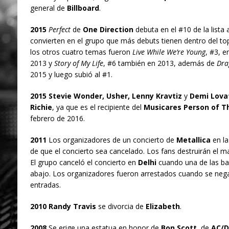
general de
Billboard
.
2015
Perfect
de
One Direction
debuta en el #10 de la lista
convierten en el grupo que más debuts tienen dentro del to
los otros cuatro temas fueron
Live While We’re Young
, #3, e
2013 y
Story of My Life
, #6 también en 2013, además de
Dra
2015 y luego subió al #1.
2015 Stevie Wonder, Usher, Lenny Kravtiz
y
Demi Lova
Richie
, ya que es el recipiente del
Musicares Person of Th
febrero de 2016.
2011
Los organizadores de un concierto de
Metallica
en la
de que el concierto sea cancelado. Los fans destruirán el mat
El grupo canceló el concierto en
Delhi
cuando una de las bar
abajo. Los organizadores fueron arrestados cuando se negar
entradas.
2010 Randy Travis
se divorcia de
Elizabeth
.
2008
Se erige una estatua en honor de
Bon Scott
, de
AC/D