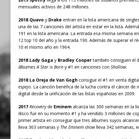
mensuales activos de 248 millones.
2018 Quavo
y
Drake
entran en la lista americana de single
una de las 7 canciones del artista en estar en la lista. Adem
191 en la lista americana. La entrada esa misma semana en
12 top 10 del año y la entrada 190. Además de superar el r
10 el mismo año en 1964.
2018 Lady Gaga
y
Bradley Cooper
también consiguen el d
álbumes
A Star is Born
y #1 en canciones con
Shallow.
2018 La Oreja de Van Gogh
consigue el #1 en venta digita
espejo.
La canción benéfica de la lucha contra el cáncer de
digital desde la unificación de las listas españolas en 2009.
2017
Recovery
de
Eminem
alcanza las 300 semanas en la li
disco fue en su momento #1 y ha vendido 3 millones de copia
primer artista en conseguir que tres álbumes suyos alcancen
lleva 363 semanas y
The Eminem show
lleva 342 semanas, 