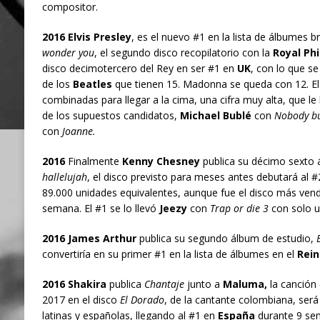
compositor.
2016 Elvis Presley
, es el nuevo #1 en la lista de álbumes 
wonder you
, el segundo disco recopilatorio con la
Royal Ph
disco decimotercero del Rey en ser #1 en
UK
, con lo que s
de los
Beatles
que tienen 15. Madonna se queda con 12. El
combinadas para llegar a la cima, una cifra muy alta, que l
de los supuestos candidatos,
Michael Bublé
con
Nobody b
con
Joanne.
2016
Finalmente
Kenny Chesney
publica su décimo sexto 
hallelujah
, el disco previsto para meses antes debutará al #
89.000 unidades equivalentes, aunque fue el disco más vendi
semana. El #1 se lo llevó
Jeezy
con
Trap or die 3
con solo u
2016 James Arthur
publica su segundo álbum de estudio,
convertiría en su primer #1 en la lista de álbumes en el
Rein
2016 Shakira
publica
Chantaje
junto a
Maluma,
la canción
2017 en el disco
El Dorado
, de la cantante colombiana, será 
latinas y españolas, llegando al #1 en
España
durante 9 sema